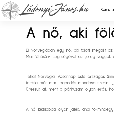
Bemuta
A nő, aki fö
Él Norvégiában egy nő, aki fölött megállt az
Mai főhősünk segítségével az „öreg vagyok én 
Tehát Norvégia. Vasárnap este országos ünnep
focista már-már legendás mondása szerint: „a
Ültessük át, mert a párhuzam olyan erős, hog
A női kézilabda olyan játék, ahol tökmindegy