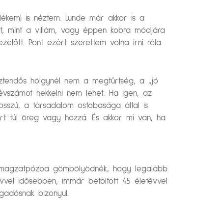
lékem) is néztem. Lunde már akkor is a
át, mint a villám, vagy éppen kobra módjára
lőtt. Pont ezért szerettem volna írni róla.
sztendős hölgynél nem a megtűrtség, a „jó
vszámot hekkelni nem lehet. Ha igen, az
sszú, a társadalom ostobasága által is
 túl öreg vagy hozzá. És akkor mi van, ha
bb magzatpózba gömbölyödnék, hogy legalább
vel idősebben, immár betöltött 45 életévvel
gadósnak bizonyul.