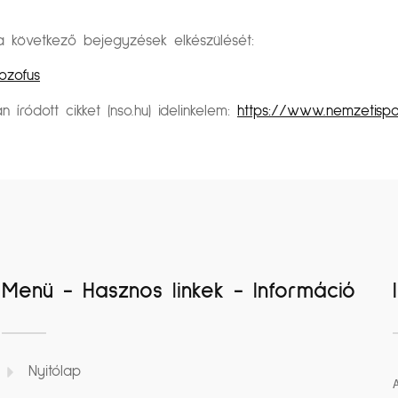
övetkező bejegyzések elkészülését:
ozofus
 íródott cikket (nso.hu) idelinkelem:
https://www.nemzetispo
Menü - Hasznos linkek - Információ
Nyitólap