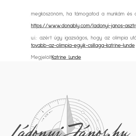
megköszönöm, ha támogatod a munkám és a k
https://www.donably.com/ladonyi-janos-asztr
u.i.: azért úgy igazságos, hogy az olimpia után
tovabb-az-olimpia-egyik-csillaga-katrine-lunde
Megjelölt
Katrine Lunde