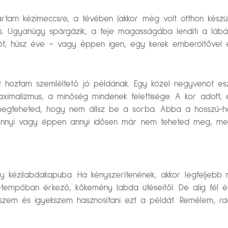
ártam kézimeccsre, a tévében (akkor még volt otthon készü
is. Ugyanúgy spárgázik, a feje magasságába lendíti a láb
nöt, húsz éve – vagy éppen igen, egy kerek emberöltővel eze
t hoztam szemléltető jó példának. Egy közel negyvenöt e
imalizmus, a minőség mindenek felettisége. A kor adott, é
s megteheted, hogy nem állsz be a sorba. Abba a hosszú-ho
ennyi vagy éppen annyi idősen már nem teheted meg, mert
y kézilabdakapuba. Ha kényszerítenének, akkor legfelje
empóban érkező, kőkemény labda ütéseitől. De alig fél év
szem és igyekszem hasznosítani ezt a példát. Remélem, ra