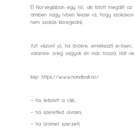
Él Norvégiában egy nő, aki fölött megállt a
amiben nagy ívben teszel rá, hogy szokásos-
nem szokás kiöregedni).
Azt viszont jó, ha (örökre, emlékezz!) erőse
valamire: öreg vagyok én már hozzá. Hát n
kép: https://www.handball.no/
– ha tetszett a cikk,
– ha szeretted olvasni,
– ha örömet szerzett,