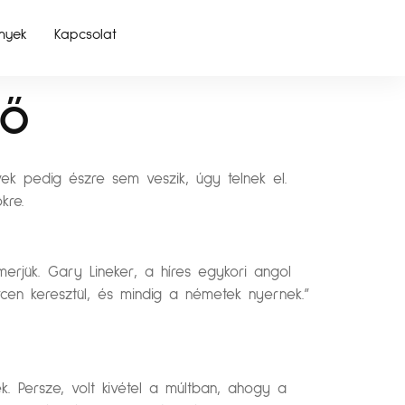
nyek
Kapcsolat
dő
vek pedig észre sem veszik, úgy telnek el.
kre.
erjük. Gary Lineker, a híres egykori angol
cen keresztül, és mindig a németek nyernek.”
k. Persze, volt kivétel a múltban, ahogy a