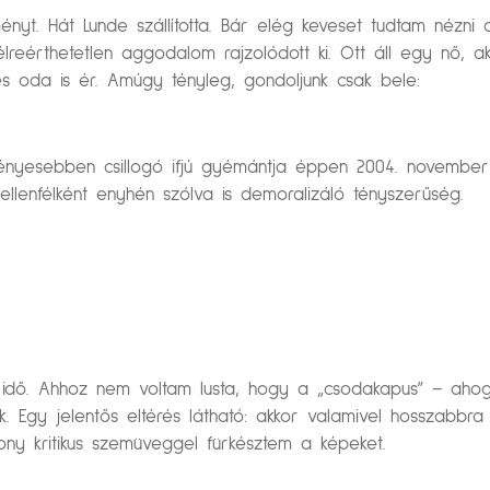
ítményt. Hát Lunde szállította. Bár elég keveset tudtam nézn
lreérthetetlen aggodalom rajzolódott ki. Ott áll egy nő, a
 oda is ér. Amúgy tényleg, gondoljunk csak bele:
ényesebben csillogó ifjú gyémántja éppen 2004. november 1
 ellenfélként enyhén szólva is demoralizáló tényszerűség.
az idő. Ahhoz nem voltam lusta, hogy a „csodakapus” – ah
sak. Egy jelentős eltérés látható: akkor valamivel hosszabbr
ny kritikus szemüveggel fürkésztem a képeket.