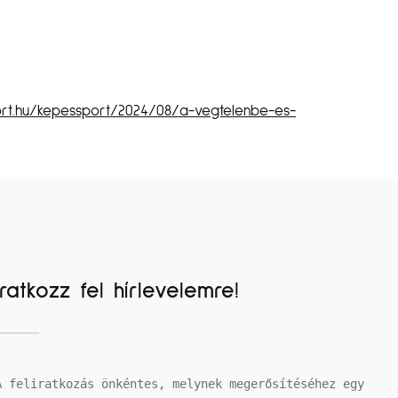
rt.hu/kepessport/2024/08/a-vegtelenbe-es-
Iratkozz fel hírlevelemre!
A feliratkozás önkéntes, melynek megerősítéséhez egy 