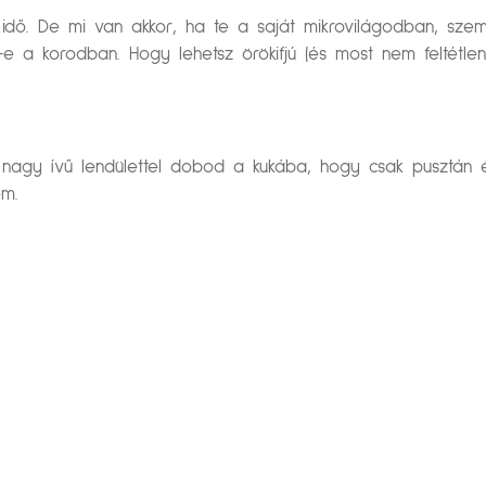
z idő. De mi van akkor, ha te a saját mikrovilágodban, sz
e a korodban. Hogy lehetsz örökifjú (és most nem feltétle
n, nagy ívű lendülettel dobod a kukába, hogy csak pusztá
em.