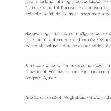
jövő is tartogathat még meglepetéseket. Ez 
feltörölte a padlót Dániával és magasba eme
számokat leírni. Na jó, most mégis meg fog
Negyvennégy múlt. Ha nem hölgyről beszélné
neve, arca, szellemisége a skandináv kézilab
idősen viszont nem csak heteseket védeni áll
A meccse embere. Príma kezdeményezés, a lefú
fotózkodhat. Hát bizony nem egy alkalommal
öregnek. Ó, nem.
Kivédte a szemüket. Megbabonázta őket. Lehú