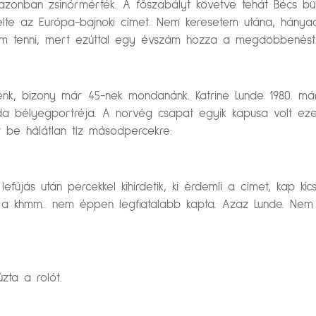
azonban zsinórmérték. A főszabályt követve tehát Bécs b
lte az Európa-bajnoki címet. Nem keresetem utána, hányad
om tenni, mert ezúttal egy évszám hozza a megdöbbenést
nk, bizony már 45-nek mondanánk. Katrine Lunde 1980. már
da bélyegportréja. A norvég csapat egyik kapusa volt ezen
t be hálátlan tíz másodpercekre:
jás után percekkel kihirdetik, ki érdemli a címet, kap kic
 a khmm.. nem éppen legfiatalabb kapta. Azaz Lunde. Nem 
zta a rolót.