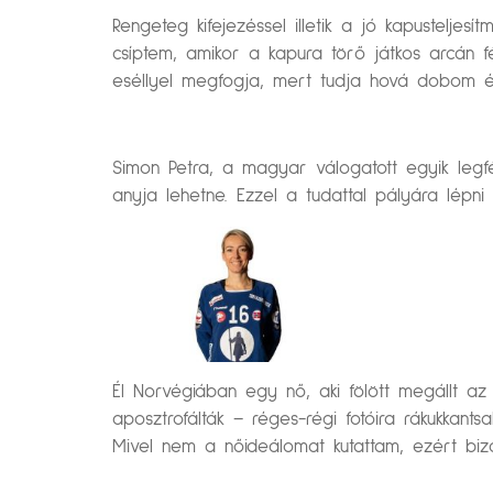
Rengeteg kifejezéssel illetik a jó kapusteljes
csíptem, amikor a kapura törő játkos arcán fé
eséllyel megfogja, mert tudja hová dobom és
Simon Petra, a magyar válogatott egyik legf
anyja lehetne. Ezzel a tudattal pályára lépni
Él Norvégiában egy nő, aki fölött megállt 
aposztrofálták – réges-régi fotóira rákukkant
Mivel nem a nőideálomat kutattam, ezért bizo