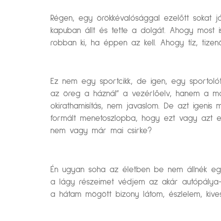
Régen, egy örökkévalósággal ezelőtt sokat j
kapuban állt és tette a dolgát. Ahogy most 
robban ki, ha éppen az kell. Ahogy tíz, tize
Ez nem egy sportcikk, de igen, egy sportoló
az öreg a háznál” a vezérlőelv, hanem a max
okirathamisítás, nem javaslom. De azt igeni
formált menetoszlopba, hogy ezt vagy azt 
nem vagy már mai csirke?
Én ugyan soha az életben be nem állnék eg
a lágy részeimet védjem az akár autópálya-t
a hátam mögött bizony látom, észlelem, kive