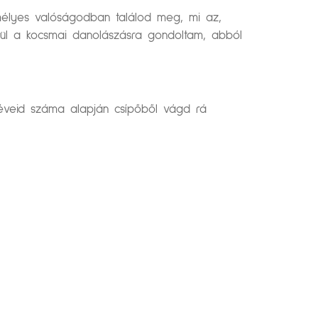
emélyes valóságodban találod meg, mi az,
nül a kocsmai danolászásra gondoltam, abból
n éveid száma alapján csípőből vágd rá