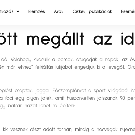
tkozás
Elemzés
Árak
Cikkek, publikációk
Esemé
lött megállt az i
 idő. Valahogy kikerülik a percek, átugorják a napok, az é
már ehhez” felkiáltás lufijából engedjük ki a levegőt. Örö
lést csaptak, joggal. Főszereplőnket a sport világából ism
 foci egy olyan játék, amit huszonketten játszanak 90 per
y bátran házat lehet rá építeni:
, kik vesznek részt adott tornán, mindig a norvégok nyerne