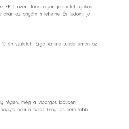
i az EB-t, azért több olyan jelenetet nyakon
ki akár az anyám is lehetne. És tudom, jó
2-én született. Ergo Katrine Lunde simán az
ogy régen, még a viborgos időkben
a hagyta nőni a haját. Ennyi és nem több.