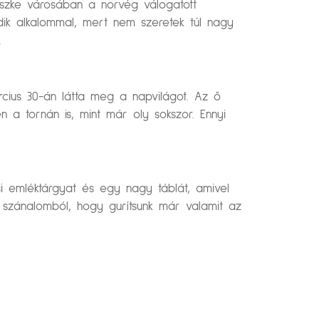
üszke városában a norvég válogatott
ik alkalommal, mert nem szeretek túl nagy
.
cius 30-án látta meg a napvilágot. Az ő
 a tornán is, mint már oly sokszor. Ennyi
si emléktárgyat és egy nagy táblát, amivel
szánalomból, hogy gurítsunk már valamit az