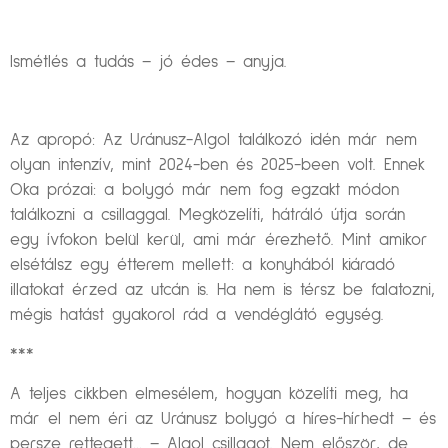
Ismétlés a tudás – jó édes – anyja.
Az apropó: Az Uránusz-Algol találkozó idén már nem
olyan intenzív, mint 2024-ben és 2025-been volt. Ennek
Oka prózai: a bolygó már nem fog egzakt módon
találkozni a csillaggal. Megközelíti, hátráló útja során
egy ívfokon belül kerül, ami már érezhető. Mint amikor
elsétálsz egy étterem mellett: a konyhából kiáradó
illatokat érzed az utcán is. Ha nem is térsz be falatozni,
mégis hatást gyakorol rád a vendéglátó egység.
***
A teljes cikkben elmesélem, hogyan közelíti meg, ha
már el nem éri az Uránusz bolygó a híres-hírhedt – és
persze rettegett… – Algol csillagot. Nem először, de