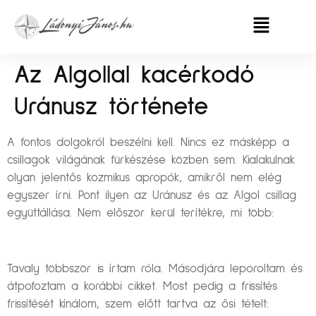
Az Algollal kacérkodó
Uránusz története
A fontos dolgokról beszélni kell. Nincs ez másképp a
csillagok világának fürkészése közben sem. Kialakulnak
olyan jelentős kozmikus apropók, amikről nem elég
egyszer írni. Pont ilyen az Uránusz és az Algol csillag
együttállása. Nem először kerül terítékre, mi több:
Tavaly többször is írtam róla. Másodjára leporoltam és
átpofoztam a korábbi cikket. Most pedig a frissítés
frissítését kínálom, szem előtt tartva az ősi tételt: