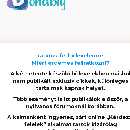
LADONYIJANOS.HU © 2025 – MINDEN JOG FENNTARTVA!
Iratkozz fel hírlevelemre!
Miért érdemes feliratkozni?
A kéthetente készülő hírlevelekben másho
nem publikált exkluzív cikkek, különleges
tartalmak kapnak helyet.
Több eseményt is itt publikálok először, a
nyilvános fórumoknál korábban.
Alkalmanként ingyenes, zárt online „Kérdez
felelek” alkalmat tartok kizárólag