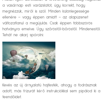
a vasárnap esti varázslatot, úgy korrekt, hogy
megnézzük, miről is szól. Minden különlegessége
ellenére – vagy éppen amiatt – az alapüzenet
változatlanul a megújulás. Csak éppen többszörös
hatványra emelve. Úgy szőröstől-bőröstől. Mindenestől.
Tehát ne akarj spórolni:
Kevés az új árnyalatú hajfesték, ahogy a fodrásznak
adott, más frizurát kérő instrukciókkal sem pipálod ki a
teendőidet.