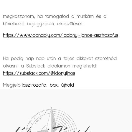
megköszönöm, ha támogatod a munkám és a
következő bejegyzések elkészülését:
https://www.donably.com/ladonyi-janos-asztrozofus
Ha pedig nap nap után a teljes cikkeket szeretnéd
olvasni, a Substack oldalamon megtehetd:
https://substack.com/@ldonyijnos
Megjelölt
asztrozófia
,
bak
,
újhold