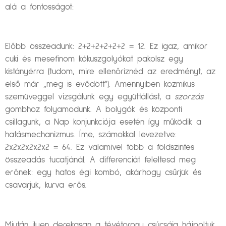
alá a fontosságot:
Előbb összeadunk: 2+2+2+2+2+2 = 12. Ez igaz, amikor
cuki és mesefinom kókuszgolyókat pakolsz egy
kistányérra (tudom, mire ellenőriznéd az eredményt, az
első már „meg is evődött”). Amennyiben kozmikus
szemüveggel vizsgálunk egy együttállást, a
szorzás
gombhoz folyamodunk. A bolygók és központi
csillagunk, a Nap konjunkciója esetén így működik a
hatásmechanizmus. Íme, számokkal levezetve:
2x2x2x2x2x2 = 64. Ez valamivel több a földszintes
összeadás tucatjánál. A differenciát feleltesd meg
erőnek: egy hatos égi kombó, akárhogy csűrjük és
csavarjuk, kurva erős.
Miután ilyen derekasan a tévétorony csúcsáig hájpoltuk