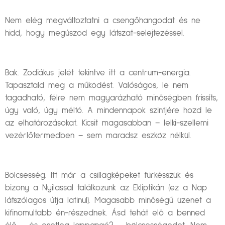
Nem elég megváltoztatni a csengőhangodat és ne
hidd, hogy megúszod egy látszat-selejtezéssel.
Bak. Zodiákus jelét tekintve itt a centrum-energia.
Tapasztald meg a működést. Valóságos, le nem
tagadható, félre nem magyarázható minőségben frissíts,
úgy való, úgy méltó. A mindennapok szintjére hozd le
az elhatározásokat. Kicsit magasabban – lelki-szellemi
vezérlőtermedben – sem maradsz eszköz nélkül.
Bölcsesség. Itt már a csillagképeket fürkésszük és
bizony a Nyilassal találkozunk az Ekliptikán (ez a Nap
látszólagos útja latinul). Magasabb minőségű üzenet a
kifinomultabb én-részednek. Ásd tehát elő a benned