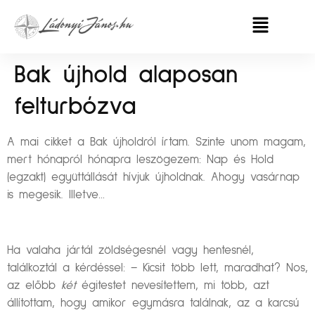
Bak újhold alaposan
felturbózva
A mai cikket a Bak újholdról írtam. Szinte unom magam,
mert hónapról hónapra leszögezem: Nap és Hold
(egzakt) együttállását hívjuk újholdnak. Ahogy vasárnap
is megesik. Illetve…
Ha valaha jártál zöldségesnél vagy hentesnél,
találkoztál a kérdéssel: – Kicsit több lett, maradhat? Nos,
az előbb
két
égitestet nevesítettem, mi több, azt
állítottam, hogy amikor egymásra találnak, az a karcsú