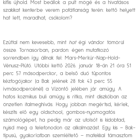
kiflis újhold. Most beállok a pult mögé és a hivatásos
szakikat kenterbe verem pofátlanság terén: kettő helyett
hat lett, maradhat, csókolom?
Ezúttal nem kevesebb, mint
hat
égi vándor tömörül
össze. Tornasorban, pardon: égen mutatkozó
sorrendben így állnak fel: Mars-Merkúr-Nap-Hold-
Vénusz-Plútó. Utóbbi kettő 2026. január 18-án 21 óra 51
perc 57 másodperckor, a belső duó tűpontos
kézfogójakor (a Bak jelének 28 fok 43 perc 55
ívmásodpercénél) a Vízöntő jelében jár amúgy. A
hatos kozmikus buli amúgy is ritka, mint diszkóban az
önzetlen italmeghívás. Hogy jobban megértsd, kérlek,
készíts elő egy oldschool, gombos-nyomogatós
számológépet, ha pedig már az utolsót is kidobtad,
nyisd meg a telefonodon az alkalmazást. Egy kis – Bak-
típusú, gyakorlatban szemléltető – matekkal támasztom