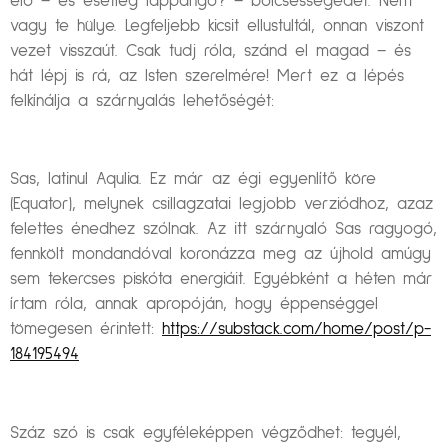
élő – és esetleg lappangó? – bölcsességedet. Nem
vagy te hülye. Legfeljebb kicsit ellustultál, onnan viszont
vezet visszaút. Csak tudj róla, szánd el magad – és
hát lépj is rá, az Isten szerelmére! Mert ez a lépés
felkínálja a szárnyalás lehetőségét:
Sas, latinul Aqulia. Ez már az égi egyenlítő köre
(Equator), melynek csillagzatai legjobb verziódhoz, azaz
felettes énedhez szólnak. Az itt szárnyaló Sas ragyogó,
fennkölt mondandóval koronázza meg az újhold amúgy
sem tekercses piskóta energiáit. Egyébként a héten már
írtam róla, annak apropóján, hogy éppenséggel
tömegesen érintett:
https://substack.com/home/post/p-
184195494
Száz szó is csak egyféleképpen végződhet: tegyél,