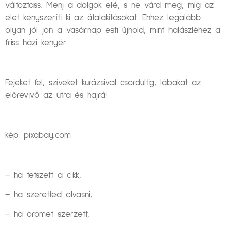
változtass. Menj a dolgok elé, s ne várd meg, míg az
élet kényszeríti ki az átalakításokat. Ehhez legalább
olyan jól jön a vasárnap esti újhold, mint halászléhez a
friss házi kenyér.
Fejeket fel, szíveket kurázsival csordultig, lábakat az
előrevivő az útra és hajrá!
kép: pixabay.com
– ha tetszett a cikk,
– ha szeretted olvasni,
– ha örömet szerzett,