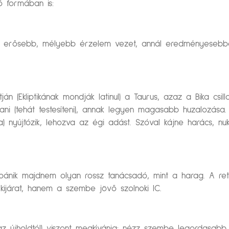
ő formában is:
, erősebb, mélyebb érzelem vezet, annál eredményesebbe
án (Ekliptikának mondják latinul) a Taurus, azaz a Bika csil
tani (tehát testesíteni), annak legyen magasabb huzalozása
ja) nyújtózik, lehozva az égi adást. Szóval kájne harács,
ánik majdnem olyan rossz tanácsadó, mint a harag. A ret
kijárat, hanem a szembe jövő szolnoki IC.
 az újholdtól) viszont megkívánja: nézz szembe legordasab