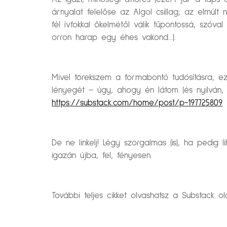
árnyalat felelőse az Algol csillag; az elmú
fél ívfokkal őkelmétől válik tűpontossá, szó
orron harap egy éhes vakond…).
Mivel törekszem a formabontó tudósításra, 
lényegét – úgy, ahogy én látom (és nyilván, a
https://substack.com/home/post/p-197725809
De ne linkelj! Légy szorgalmas (is), ha pedi
igazán újba, fel, fényesen.
További teljes cikket olvashatsz a Substack 