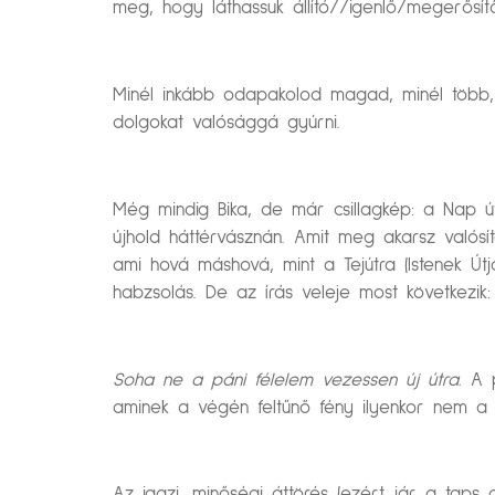
meg, hogy láthassuk állító//igenlő/megerősít
Minél inkább odapakolod magad, minél több
dolgokat valósággá gyúrni.
Még mindig Bika, de már csillagkép: a Nap útj
újhold háttérvásznán. Amit meg akarsz valósí
ami hová máshová, mint a Tejútra (Istenek Út
habzsolás. De az írás veleje most következik:
Soha ne a páni félelem vezessen új útra.
A p
aminek a végén feltűnő fény ilyenkor nem a 
Az igazi, minőségi áttörés (ezért jár a taps