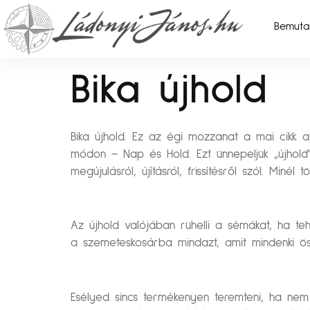
Bemuta
Bika újhold
Bika újhold. Ez az égi mozzanat a mai cikk a
módon – Nap és Hold. Ezt ünnepeljük „újhold”
megújulásról, újításról, frissítésről szól. Minél 
Az újhold valójában rühelli a sémákat, ha teh
a szemeteskosárba mindazt, amit mindenki öss
Esélyed sincs termékenyen teremteni, ha nem v