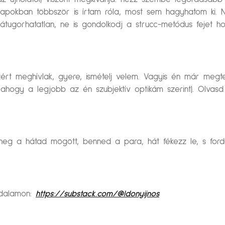
lt napokban többször is írtam róla, most sem hagyhatom ki
val átugorhatatlan, ne is gondolkodj a strucc-metódus feje
ezért meghívlak, gyere, ismételj velem. Vagyis én már me
hogy a legjobb az én szubjektív optikám szerint). Olvasd ú
g liheg a hátad mögött, benned a para, hát fékezz le, s for
oldalamon:
https://substack.com/@ldonyijnos