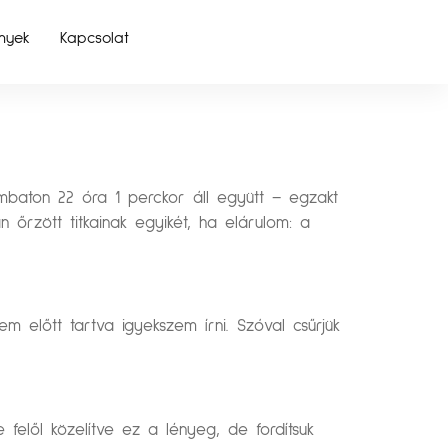
nyek
Kapcsolat
ombaton 22 óra 1 perckor áll együtt – egzakt
őrzött titkainak egyikét, ha elárulom: a
m előtt tartva igyekszem írni. Szóval csűrjük
 felől közelítve ez a lényeg, de fordítsuk