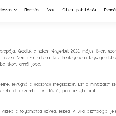
tkozás
Elemzés
Árak
Cikkek, publikációk
Esemé
propója. Kezdjük a szikár tényekkel: 2026. május 16-án, sz
 néven. Nem szolgáltatom ki a Pentagonban legszigorúbban 
több síkon, annál jobb.
etné, felrúgná a sablonos megszokást. Ezt a mintázatot sze
zehord a szombat esti lázról, pardon: újholdról.
iszed a folyamatba szíved, lelked. A Bika asztrológiai jele