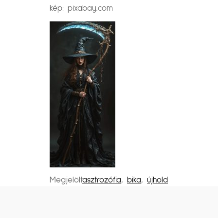
kép: pixabay.com
Megjelölt
asztrozófia
,
bika
,
újhold