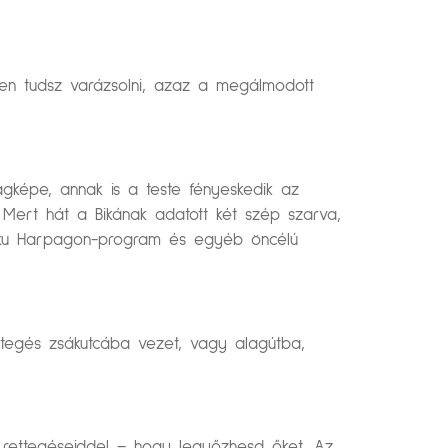
n tudsz varázsolni, azaz a megálmodott
lagképe, annak is a teste fényeskedik az
. Mert hát a Bikának adatott két szép szarva,
 nuku Harpagon-program és egyéb öncélú
tegés zsákutcába vezet, vagy alagútba,
b rettegéseiddel – hogy legyőzhesd őket. Az