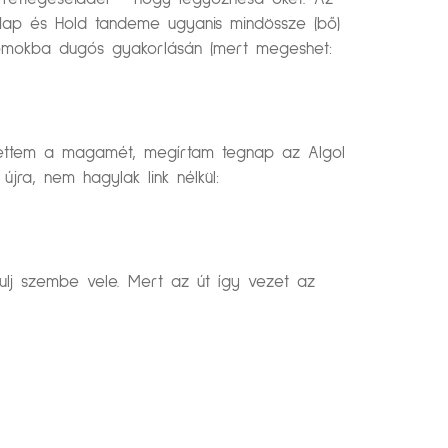
. Nap és Hold tandeme ugyanis mindössze (bő)
t homokba dugós gyakorlásán (mert megeshet:
gtettem a magamét, megírtam tegnap az Algol
jra, nem hagylak link nélkül:
dulj szembe vele. Mert az út így vezet az