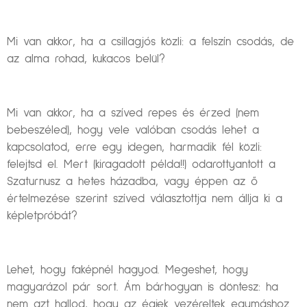
Mi van akkor, ha a csillagjós közli: a felszín csodás, de
az alma rohad, kukacos belül?
Mi van akkor, ha a szíved repes és érzed (nem
bebeszéled), hogy vele valóban csodás lehet a
kapcsolatod, erre egy idegen, harmadik fél közli:
felejtsd el. Mert (kiragadott példa!!) odarottyantott a
Szaturnusz a hetes házadba, vagy éppen az ő
értelmezése szerint szíved választottja nem állja ki a
képletpróbát?
Lehet, hogy faképnél hagyod. Megeshet, hogy
magyarázol pár sort. Ám bárhogyan is döntesz: ha
nem azt hallod, hogy az égiek vezéreltek egymáshoz