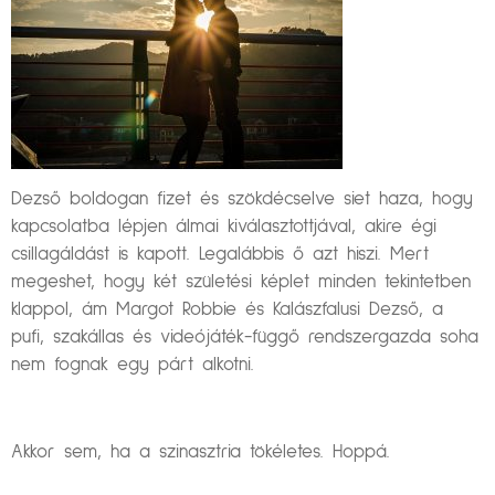
Dezső boldogan fizet és szökdécselve siet haza, hogy
kapcsolatba lépjen álmai kiválasztottjával, akire égi
csillagáldást is kapott. Legalábbis ő azt hiszi. Mert
megeshet, hogy két születési képlet minden tekintetben
klappol, ám Margot Robbie és Kalászfalusi Dezső, a
pufi, szakállas és videójáték-függő rendszergazda soha
nem fognak egy párt alkotni.
Akkor sem, ha a szinasztria tökéletes. Hoppá.