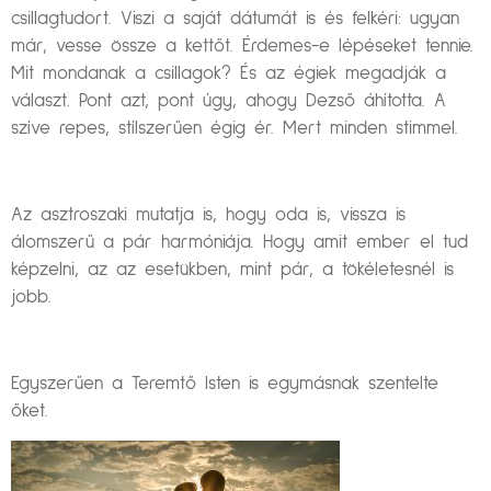
csillagtudort. Viszi a saját dátumát is és felkéri: ugyan
már, vesse össze a kettőt. Érdemes-e lépéseket tennie.
Mit mondanak a csillagok? És az égiek megadják a
választ. Pont azt, pont úgy, ahogy Dezső áhította. A
szíve repes, stílszerűen égig ér. Mert minden stimmel.
Az asztroszaki mutatja is, hogy oda is, vissza is
álomszerű a pár harmóniája. Hogy amit ember el tud
képzelni, az az esetükben, mint pár, a tökéletesnél is
jobb.
Egyszerűen a Teremtő Isten is egymásnak szentelte
őket.