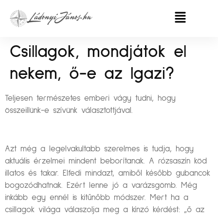
Csillagok, mondjátok el
nekem, ő-e az Igazi?
Teljesen természetes emberi vágy tudni, hogy
összeillünk-e szívünk választottjával.
Azt még a legelvakultabb szerelmes is tudja, hogy
aktuális érzelmei mindent beborítanak. A rózsaszín köd
illatos és takar. Elfedi mindazt, amiből később gubancok
bogozódhatnak. Ezért lenne jó a varázsgömb. Még
inkább egy ennél is kitűnőbb módszer. Mert ha a
csillagok világa válaszolja meg a kínzó kérdést: „ő az