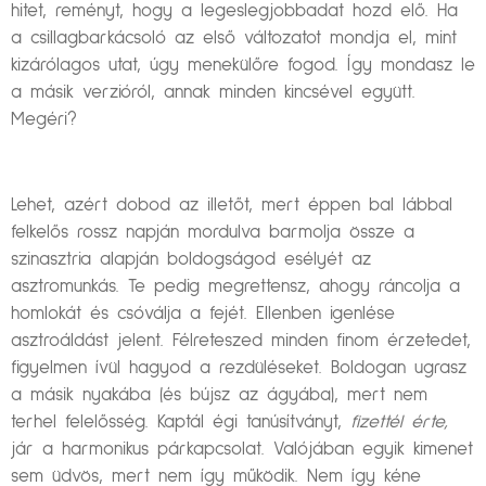
hitet, reményt, hogy a legeslegjobbadat hozd elő. Ha
a csillagbarkácsoló az első változatot mondja el, mint
kizárólagos utat, úgy menekülőre fogod. Így mondasz le
a másik verzióról, annak minden kincsével együtt.
Megéri?
Lehet, azért dobod az illetőt, mert éppen bal lábbal
felkelős rossz napján mordulva barmolja össze a
szinasztria alapján boldogságod esélyét az
asztromunkás. Te pedig megrettensz, ahogy ráncolja a
homlokát és csóválja a fejét. Ellenben igenlése
asztroáldást jelent. Félreteszed minden finom érzetedet,
figyelmen ívül hagyod a rezdüléseket. Boldogan ugrasz
a másik nyakába (és bújsz az ágyába), mert nem
terhel felelősség. Kaptál égi tanúsítványt,
fizettél érte,
jár a harmonikus párkapcsolat. Valójában egyik kimenet
sem üdvös, mert nem így működik. Nem így kéne