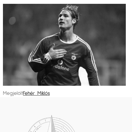
Megjelölt
Fehér Miklós