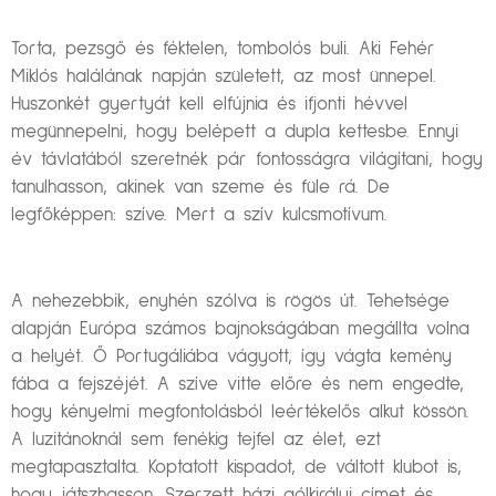
Torta, pezsgő és féktelen, tombolós buli. Aki Fehér
Miklós halálának napján született, az most ünnepel.
Huszonkét gyertyát kell elfújnia és ifjonti hévvel
megünnepelni, hogy belépett a dupla kettesbe. Ennyi
év távlatából szeretnék pár fontosságra világítani, hogy
tanulhasson, akinek van szeme és füle rá. De
legfőképpen: szíve. Mert a szív kulcsmotívum.
A nehezebbik, enyhén szólva is rögös út. Tehetsége
alapján Európa számos bajnokságában megállta volna
a helyét. Ő Portugáliába vágyott, így vágta kemény
fába a fejszéjét. A szíve vitte előre és nem engedte,
hogy kényelmi megfontolásból leértékelős alkut kössön.
A luzitánoknál sem fenékig tejfel az élet, ezt
megtapasztalta. Koptatott kispadot, de váltott klubot is,
hogy játszhasson. Szerzett házi gólkirályi címet és