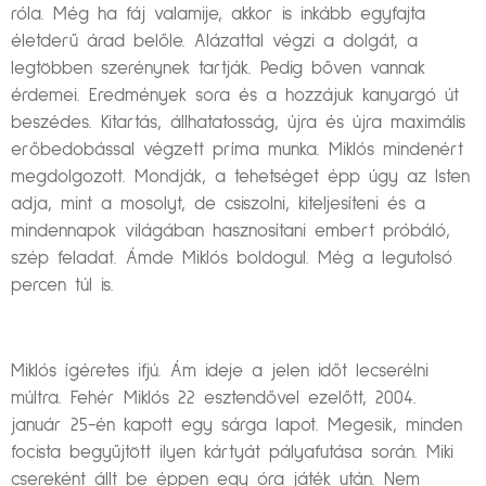
róla. Még ha fáj valamije, akkor is inkább egyfajta
életderű árad belőle. Alázattal végzi a dolgát, a
legtöbben szerénynek tartják. Pedig bőven vannak
érdemei. Eredmények sora és a hozzájuk kanyargó út
beszédes. Kitartás, állhatatosság, újra és újra maximális
erőbedobással végzett príma munka. Miklós mindenért
megdolgozott. Mondják, a tehetséget épp úgy az Isten
adja, mint a mosolyt, de csiszolni, kiteljesíteni és a
mindennapok világában hasznosítani embert próbáló,
szép feladat. Ámde Miklós boldogul. Még a legutolsó
percen túl is.
Miklós ígéretes ifjú. Ám ideje a jelen időt lecserélni
múltra. Fehér Miklós 22 esztendővel ezelőtt, 2004.
január 25-én kapott egy sárga lapot. Megesik, minden
focista begyűjtött ilyen kártyát pályafutása során. Miki
csereként állt be éppen egy óra játék után. Nem