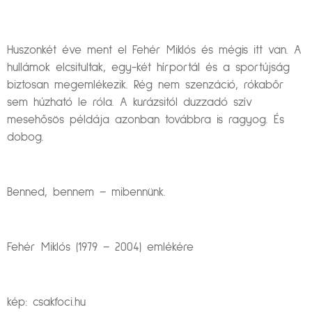
Huszonkét éve ment el Fehér Miklós és mégis itt van. A
hullámok elcsitultak, egy-két hírportál és a sportújság
biztosan megemlékezik. Rég nem szenzáció, rókabőr
sem húzható le róla. A kurázsitól duzzadó szív
mesehősös példája azonban továbbra is ragyog. És
dobog.
Benned, bennem – mibennünk.
Fehér Miklós (1979 – 2004) emlékére
kép: csakfoci.hu