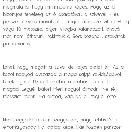
megmutatta, hogy mi mindenre képes. Hogy az a
bizonyos tehetség az ő akaratával, a szívével – és
persze a kisfiús mosollyal – milyen messzire viheti. Hogy
végül túl messzire, olyan világba kalandozott, ahová
már nem láthatunk, tekintsük a Sors kezének, szavának,
parancsának.
Lehet, hogy megállt a szíve, de teljes életet élt. Az a
közel negyed évszázad a maga sajgó rövidségével
kerek egész. Üzenet múltból a mába: tedd oda
magad. Legyél bátor! Merj nagyot álmodni! Ne félj
messzire menni! Ha álmod, vágyad él, tegyél érte.
Nem, egyáltalán nem szégyellem, hogy többször is
elhomályosodott a laptop képe. Írás közben párszor