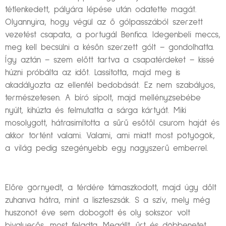
tétlenkedett, pályára lépése után odatette magát.
Olyannyira, hogy végül az ő gólpasszából szerzett
vezetést csapata, a portugál Benfica. Idegenbeli meccs,
meg kell becsülni a későn szerzett gólt – gondolhatta.
Így aztán – szem előtt tartva a csapatérdeket – kissé
húzni próbálta az időt. Lassította, majd meg is
akadályozta az ellenfél bedobását. Ez nem szabályos,
természetesen. A bíró sípolt, majd mellényzsebébe
nyúlt, kihúzta és felmutatta a sárga kártyát. Miki
mosolygott, hátrasimította a sűrű esőtől csurom haját és
akkor történt valami. Valami, ami miatt most pötyögök,
a világ pedig szegényebb egy nagyszerű emberrel.
Előre görnyedt, a térdére támaszkodott, majd úgy dőlt
zuhanva hátra, mint a liszteszsák. S a szív, mely még
huszonöt éve sem dobogott és oly sokszor volt
bivalyerős, most feladta. Megállt, űrt és döbbenetet