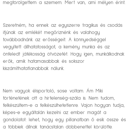
megtörölgettem a szemem. Mert van, ami mélyen érint.
Szeretném, ha ennek az egyszerre tragikus és csodás
ifjúnak az emlékét megőriznénk és valahogy
továbbadnánk az erősségeit. A könnyedséggel
vegyített állhatatosságot, a kemény munka és az
önfeledt játékosság ötvözetét. Hogy igen, munkálkodnak
erők, amik hatamasabbak és sokszor
kiszámíthatatlanabbak nálunk.
Nem vagyok élsportoló, sose voltam. Ám Miki
történetének ott a hirtelenség-szála is. Nem tudom,
felkészültem-e a felkészülhetetlenre. Vajon hogyan tudja,
képes-e egyáltalán kezelni az ember magát a
gondolatot: lehet, hogy egy pillanatban ő esik össze és
a többiek állnak tanácstalan döbbenettel körülötte.