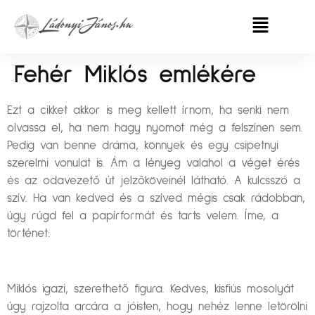
Fehér Miklós emlékére
Ezt a cikket akkor is meg kellett írnom, ha senki nem
olvassa el, ha nem hagy nyomot még a felszínen sem.
Pedig van benne dráma, könnyek és egy csipetnyi
szerelmi vonulat is. Ám a lényeg valahol a véget érés
és az odavezető út jelzőköveinél látható. A kulcsszó a
szív. Ha van kedved és a szíved mégis csak rádobban,
úgy rúgd fel a papírformát és tarts velem. Íme, a
történet:
Miklós igazi, szerethető figura. Kedves, kisfiús mosolyát
úgy rajzolta arcára a jóisten, hogy nehéz lenne letörölni