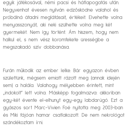
egyik játékosával, némi pacsi és hátlapogatás után.
Negyvenhat évesen nyilván edzősködne valahol és
próbálná átadni meglátásait, értékeit. Elvehette volna
menyasszonyát, aki neki szülhette volna meg két
gyermekét. Nem így történt. Ám hiszem, hogy nem
halkul el, s nem vész koromfekete ürességbe a
megszakadó szív dobbanása.
Furán működik az ember lelke. Bár egyazon évben
születtünk, mégsem emiatt rázott meg (annak idején
sem) a halála. Valahogy mélyebben érintett, mint
„indokolt” lett volna. Másképp fogalmazva: akkoriban
egy-két évente el-elhunyt egy-egy labdarúgó. Ezt a
gyászos sort Marc-Vivien Foé nyitotta meg 2003-ban
és Miki fájóan hamar csatlakozott. De nem nekrológot
szándékoztam írni.