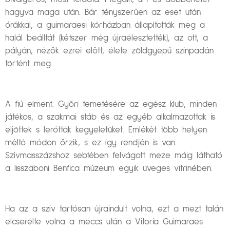
hagyva maga után. Bár tényszerűen az eset után
órákkal, a guimaraesi kórházban állapították meg a
halál beálltát (kétszer még újraélesztették), az ott, a
pályán, nézők ezrei előtt, élete zöldgyepű színpadán
történt meg.
A fiú elment. Győri temetésére az egész klub, minden
játékos, a szakmai stáb és az egyéb alkalmazottak is
eljöttek s lerótták kegyeletüket. Emlékét több helyen
méltó módon őrzik, s ez így rendjén is van.
Szívmasszázshoz sebtében felvágott meze máig látható
a lisszaboni Benfica múzeum egyik üveges vitrinében.
Ha az a szív tartósan újraindult volna, ezt a mezt talán
elcserélte volna a meccs után a Vitoria Guimaraes