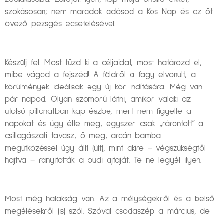
szokásosan; nem maradok adósod a Kos Nap és az őt
övező pezsgés ecsetelésével.
Készülj fel. Most tűzd ki a céljaidat, most határozd el,
mibe vágod a fejszéd! A földről a fagy elvonult, a
körülmények ideálisak egy új kör indítására. Még van
pár napod. Olyan szomorú látni, amikor valaki az
utolsó pillanatban kap észbe, mert nem figyelte a
napokat és úgy élte meg, egyszer csak „rárontott” a
csillagászati tavasz, ő meg, arcán bamba
megütközéssel úgy állt (ült), mint akire – végszükségtől
hajtva – rányitották a budi ajtaját. Te ne legyél ilyen.
Most még halakság van. Az a mélységekről és a belső
megélésekről (is) szól. Szóval csodaszép a március, de