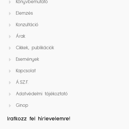
Könyvbemutató
Elemzés
Konzultáció
Árak
Cikkek, publikációk
Események
Kapcsolat
Á.SZ.F.
Adatvédelmi tájékoztató
Ginop
Iratkozz fel hírlevelemre!