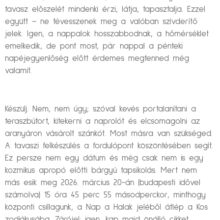
tavasz előszelét mindenki érzi, látja, tapasztalja. Ezzel
együtt – ne tévesszenek meg a valóban szívderítő
jelek. Igen, a nappalok hosszabbodnak, a hőmérséklet
emelkedik, de pont most, pár nappal a pénteki
napéjegyenlőség előtt érdemes megtenned még
valamit.
Készülj. Nem, nem úgy; szóval kevés portalanítani a
teraszbútort, kitekerni a naprolót és elcsomagolni az
aranyáron vásárolt szánkót. Most másra van szükséged.
A tavaszi felkészülés a fordulópont köszöntésében segít.
Ez persze nem egy dátum és még csak nem is egy
kozmikus apropó előtti bárgyú tapsikolás. Mert nem
más esik meg 2026. március 20-án (budapesti idővel
számolva) 15 óra 45 perc 55 másodperckor, minthogy
központi csillagunk, a Nap a Halak jeléből átlép a Kos
zodiákusába. Zárójel: igen, kap majd önálló cikket,