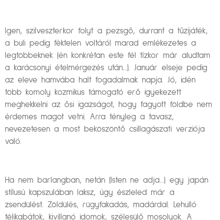
Igen, szilveszterkor folyt a pezsgő, durrant a tűzijáték,
a buli pedig féktelen voltáról marad emlékezetes a
legtöbbeknek (én konkrétan este fél tízkor már aludtam
a karácsonyi ételmérgezés után…). Január elseje pedig
az eleve hamvába halt fogadalmak napja. Jó, idén
több komoly kozmikus támogató erő igyekezett
meghekkelni az ősi igazságot, hogy fagyott földbe nem
érdemes magot vetni. Arra tényleg a tavasz,
nevezetesen a most beköszöntő csillagászati verziója
való.
Ha nem barlangban, netán (Isten ne adja…) egy japán
stílusú kapszulában laksz, úgy észleled már a
zsendülést. Zöldülés, rügyfakadás, madárdal. Lehulló
télikabátok, kivillanó idomok, szélesülő mosolyok. A