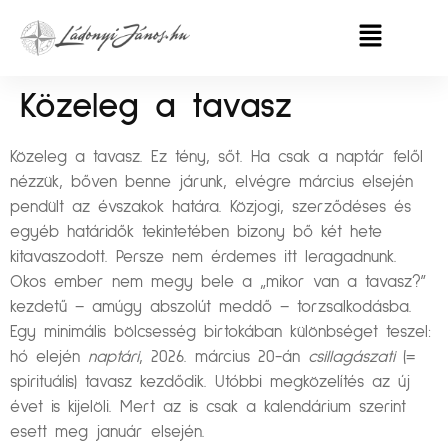
Közeleg a tavasz
Közeleg a tavasz. Ez tény, sőt. Ha csak a naptár felől
nézzük, bőven benne járunk, elvégre március elsején
pendült az évszakok határa. Közjogi, szerződéses és
egyéb határidők tekintetében bizony bő két hete
kitavaszodott. Persze nem érdemes itt leragadnunk.
Okos ember nem megy bele a „mikor van a tavasz?”
kezdetű – amúgy abszolút meddő – torzsalkodásba.
Egy minimális bölcsesség birtokában különbséget teszel:
hó elején
naptári
, 2026. március 20-án
csillagászati
(=
spirituális) tavasz kezdődik. Utóbbi megközelítés az új
évet is kijelöli. Mert az is csak a kalendárium szerint
esett meg január elsején.