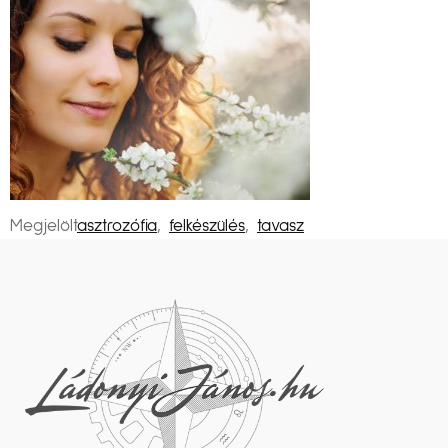
Megjelölt
asztrozófia
,
felkészülés
,
tavasz