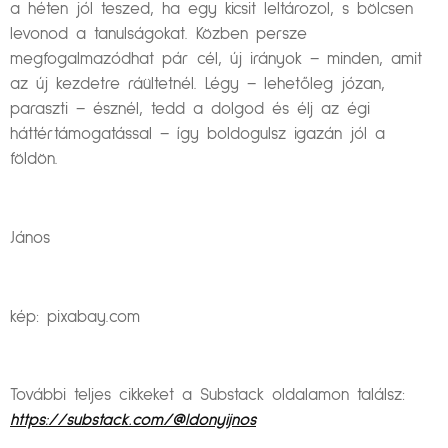
a héten jól teszed, ha egy kicsit leltározol, s bölcsen
levonod a tanulságokat. Közben persze
megfogalmazódhat pár cél, új irányok – minden, amit
az új kezdetre ráültetnél. Légy – lehetőleg józan,
paraszti – észnél, tedd a dolgod és élj az égi
háttértámogatással – így boldogulsz igazán jól a
földön.
János
kép: pixabay.com
További teljes cikkeket a Substack oldalamon találsz:
https://substack.com/@ldonyijnos