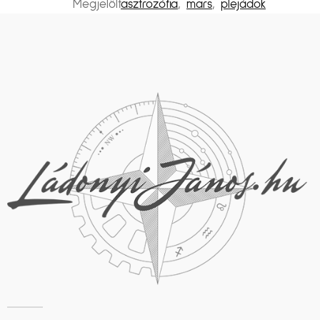
Megjelölt
asztrozófia
,
mars
,
plejádok