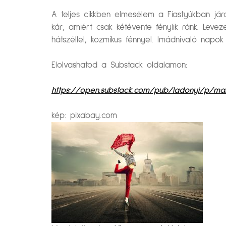
A teljes cikkben elmesélem a Fiastyúkban jár
kár, amiért csak kétévente fénylik ránk. Leve
hátszéllel, kozmikus fénnyel. Imádnivaló napok
Elolvashatod a Substack oldalamon:
https://open.substack.com/pub/ladonyi/p/
kép: pixabay.com