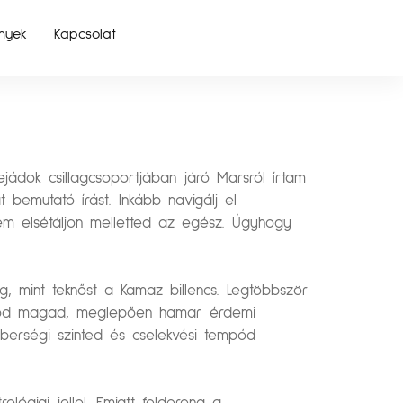
nyek
Kapcsolat
jádok csillagcsoportjában járó Marsról írtam
 bemutató írást. Inkább navigálj el
sem elsétáljon melletted az egész. Úgyhogy
 mint teknőst a Kamaz billencs. Legtöbbször
okálod magad, meglepően hamar érdemi
éberségi szinted és cselekvési tempód