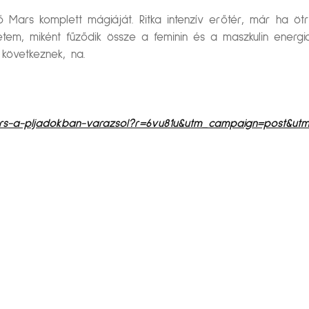
ó Mars komplett mágiáját. Ritka intenzív erőtér, már ha öt
zetem, miként fűződik össze a feminin és a maszkulin energi
 következnek, na.
mars-a-pljadokban-varazsol?r=6vu81u&utm_campaign=post