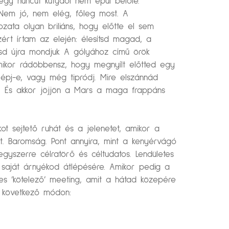
 egy huncut kutyaól nem épül belőle.
 Nem jó, nem elég, főleg most. A
ata olyan briliáns, hogy előtte el sem
Ezért írtam az elején: élesítsd magad, a
sd újra mondjuk A gólyához című örök
amikor rádöbbensz, hogy megnyílt előtted egy
 lépj-e, vagy még tipródj. Mire elszánnád
is. És akkor jöjjön a Mars a maga frappáns
t sejtető ruhát és a jelenetet, amikor a
t. Baromság. Pont annyira, mint a kenyérvágó
egyszerre célratörő és céltudatos. Lendületes
l saját árnyékod átlépésére. Amikor pedig a
es ’kötelező’ meeting, amit a hátad közepére
a következő módon: