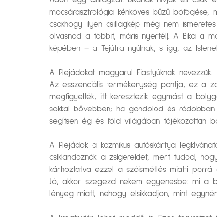
Adott egy csillagzat. Bikának hívják és csak 
mocsárasztrológia kénköves bűzű böfögése, misz
csakhogy ilyen csillagkép még nem ismeretes
olvasnod a többit, máris nyertél). A Bika a 
képében – a Tejútra nyúlnak, s így, az Isten
A Plejádokat magyarul Fiastyúknak nevezzük. H
Az esszenciális termékenység pontja, ez a zó
megfigyelték, itt keresztezik egymást a bol
sokkal bővebben; ha gondolod és rádobban a 
segítsen ég és föld világában tájékozottan b
A Plejádok a kozmikus autóskártya legkívánat
csiklandoznák a zsigereidet, mert tudod, hog
kárhoztatva ezzel a szóismétlés miatti porrá
Jó, akkor szegezd nekem egyenesbe: mi a bü
lényeg miatt, nehogy elsikkadjon, mint egyné