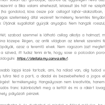
emiatt sokan azt gondolják, azonos az ugyanilyen nevű asztro
erint a Bika valami elnehezült, lelassult (és hát ne szépítsü
 (ha gondolod, köss össze pár csillagot lajhár-alakzatban
magas szellemiség által vezérelt termékeny teremtés fényá
ek Útjának sugallatait gyúrják anyagba. Nem hangzik rosszu
ét, szabad szemmel is látható csillag alkotja a halmazt, me
na közepe. Régen, az antik világban az istenek szerelmi f
ygópályák, azaz a teremtő elvek. Nem ragozom (azt megtet
szíved, itt tudsz tenni érte, hogy sose a polcodon poroso
oldogulni:
https://stellala.my.canva.site/
).
osabb lapjai közé tartozik; ami, ha nálad van, alig tudod 
y tutira tiéd a parti, a diadal és bezsebelheted a jogos e
 égést: termékenység. Hangsúlyosan nem kreativitás, hanem
dös franc különbözteti meg a kettőt és mi a rákért lova
mely pályázati pénzek.