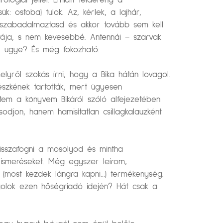
lógiai jellel. Emiatt feldereng a
k: ostoba) tulok. Az, kérlek, a lajhár,
, szabadalmaztasd és akkor tovább sem kell
brája, s nem kevesebbé. Antennái – szarvak
l, ugye? És még fokozható:
lyről szokás írni, hogy a Bika hátán lovagol.
észkének tartották, mert ügyesen
tem a könyvem Bikáról szóló alfejezetében
djon, hanem hamisítatlan csillagkalauzként
visszafogni a mosolyod és mintha
lismeréseket. Még egyszer leírom,
 (most kezdek lángra kapni…) termékenység.
golok ezen hőségriadó idején? Hát csak a