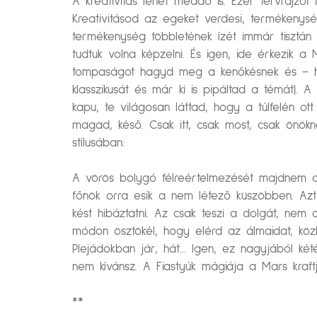
A kreativitás lehet meddő is. Ezer tervrajzo
Kreativitásod az egeket verdesi, termékenysé
termékenység többletének ízét immár tisztán
tudtuk volna képzelni. És igen, ide érkezik a 
tompaságot hagyd meg a kenőkésnek és – ha
klasszikusát és már ki is pipáltad a témát)
kapu, te világosan láttad, hogy a túlfelén ot
magad, késő. Csak itt, csak most, csak önökn
stílusában:
A vörös bolygó félreértelmezését majdnem ann
főnök orra esik a nem létező küszöbben. Azt 
kést hibáztatni. Az csak teszi a dolgát, nem 
módon ösztökél, hogy elérd az álmaidat, közb
Plejádokban jár, hát… Igen, ez nagyjából ké
nem kívánsz. A Fiastyúk mágiája a Mars kraft
**