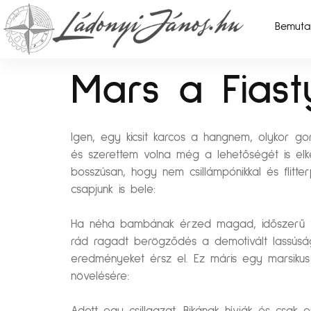
Bemuta
Mars a Fias
Igen, egy kicsit karcos a hangnem, olykor go
és szerettem volna még a lehetőségét is elke
bosszúsan, hogy nem csillámpónikkal és flitt
csapjunk is bele:
Ha néha bambának érzed magad, időszerű vál
rád ragadt berögződés a demotivált lassúsá
eredményeket érsz el. Ez máris egy marsikus 
növelésére: