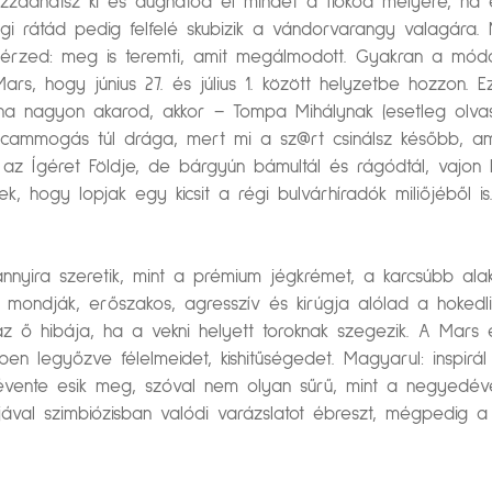
t izzadhatsz ki és dughatod el mindet a fiókod mélyére, ha
gi rátád pedig felfelé skubizik a vándorvarangy valagára.
 érzed: meg is teremti, amit megálmodott. Gyakran a módoz
Mars, hogy június 27. és július 1. között helyzetbe hozzon. 
 nagyon akarod, akkor – Tompa Mihálynak (esetleg olva
. A cammogás túl drága, mert mi a sz@rt csinálsz később, 
t az Ígéret Földje, de bárgyún bámultál és rágódtál, vajon
ek, hogy lopjak egy kicsit a régi bulvárhíradók miliőjéből 
yira szeretik, mint a prémium jégkrémet, a karcsúbb alako
mondják, erőszakos, agresszív és kirúgja alólad a hokedli
az ő hibája, ha a vekni helyett toroknak szegezik. A Mars 
en legyőzve félelmeidet, kishitűségedet. Magyarul: inspirá
tévente esik meg, szóval nem olyan sűrű, mint a negyedév
jával szimbiózisban valódi varázslatot ébreszt, mégpedig 