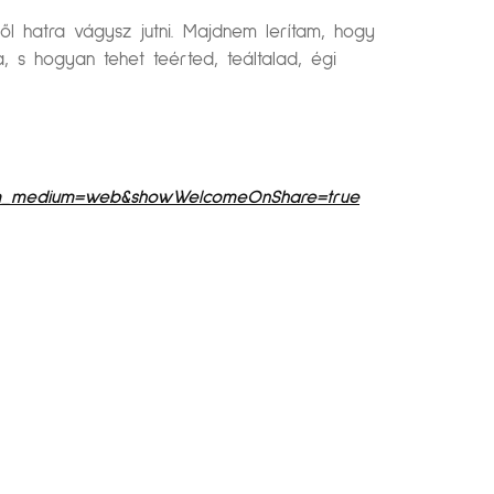
ről hatra vágysz jutni. Majdnem lerítam, hogy
a, s hogyan tehet teérted, teáltalad, égi
&utm_medium=web&showWelcomeOnShare=true