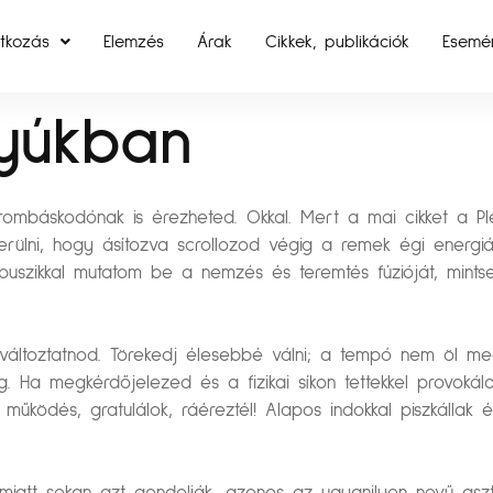
tkozás
Elemzés
Árak
Cikkek, publikációk
Esemé
tyúkban
rombáskodónak is érezheted. Okkal. Mert a mai cikket a Ple
rülni, hogy ásítozva scrollozod végig a remek égi energiát
erpuszikkal mutatom be a nemzés és teremtés fúzióját, mint
toztatnod. Törekedj élesebbé válni; a tempó nem öl meg,
g. Ha megkérdőjelezed és a fizikai síkon tettekkel prov
működés, gratulálok, ráéreztél! Alapos indokkal piszkállak 