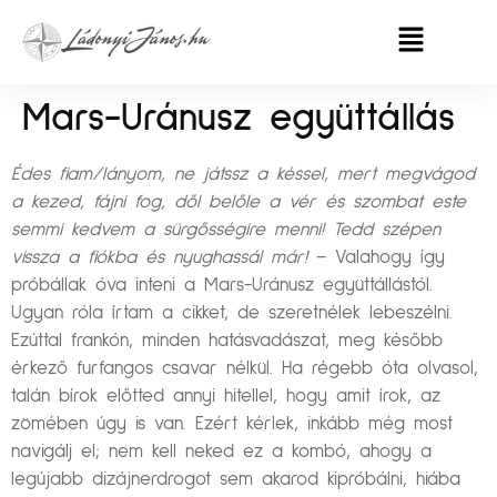
Mars-Uránusz együttállás
Édes fiam/lányom, ne játssz a késsel, mert megvágod
a kezed, fájni fog, dől belőle a vér és szombat este
semmi kedvem a sürgősségire menni! Tedd szépen
vissza a fiókba és nyughassál már!
– Valahogy így
próbállak óva inteni a Mars-Uránusz együttállástól.
Ugyan róla írtam a cikket, de szeretnélek lebeszélni.
Ezúttal frankón, minden hatásvadászat, meg később
érkező furfangos csavar nélkül. Ha régebb óta olvasol,
talán bírok előtted annyi hitellel, hogy amit írok, az
zömében úgy is van. Ezért kérlek, inkább még most
navigálj el; nem kell neked ez a kombó, ahogy a
legújabb dizájnerdrogot sem akarod kipróbálni, hiába