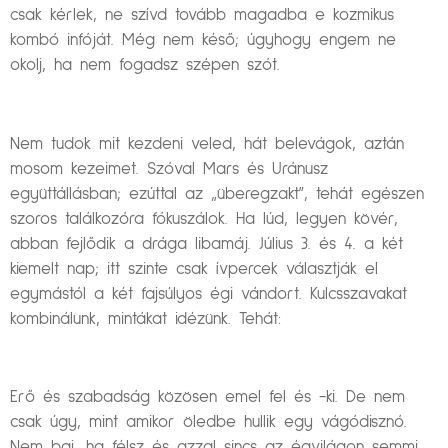
csak kérlek, ne szívd tovább magadba e kozmikus
kombó infóját. Még nem késő; úgyhogy engem ne
okolj, ha nem fogadsz szépen szót.
Nem tudok mit kezdeni veled, hát belevágok, aztán
mosom kezeimet. Szóval Mars és Uránusz
együttállásban; ezúttal az „überegzakt”, tehát egészen
szoros találkozóra fókuszálok. Ha lúd, legyen kövér,
abban fejlődik a drága libamáj. Július 3. és 4. a két
kiemelt nap; itt szinte csak ívpercek választják el
egymástól a két fajsúlyos égi vándort. Kulcsszavakat
kombinálunk, mintákat idézünk. Tehát:
Erő és szabadság közösen emel fel és -ki. De nem
csak úgy, mint amikor öledbe hullik egy vágódisznó.
Nem baj, ha félsz és azzal sincs az égvilágon semmi