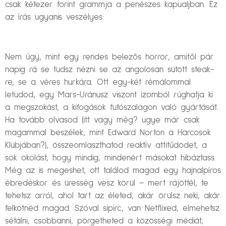
csak kétezer forint grammja a penészes kapualjban. Ez
az írás ugyanis veszélyes:
Nem úgy, mint egy rendes belezős horror, amitől pár
napig rá se tudsz nézni se az angolosan sütött steak-
re, se a véres hurkára. Ott egy-két rémálommal
letudod, egy Mars-Uránusz viszont izomból rúghatja ki
a megszokást, a kifogások futószalagon való gyártását.
Ha tovább olvasod (itt vagy még? ugye már csak
magammal beszélek, mint Edward Norton a Harcosok
Klubjában?), összeomlaszthatod reaktív attitűdödet, a
sok okolást, hogy mindig, mindenért másokat hibáztass.
Még az is megeshet, ott találod magad egy hajnalpíros
ébredéskor és üresség vesz körül – mert rájöttél, te
tehetsz arról, ahol tart az életed, akár örülsz neki, akár
felkötnéd magad. Szóval sipirc, van Netflixed, elmehetsz
sétálni, csobbanni, pörgetheted a közösségi médiát,