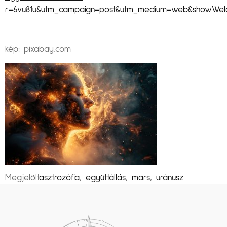
r=6vu81u&utm_campaign=post&utm_medium=web&showWel
kép: pixabay.com
Megjelölt
asztrozófia
,
együttállás
,
mars
,
uránusz