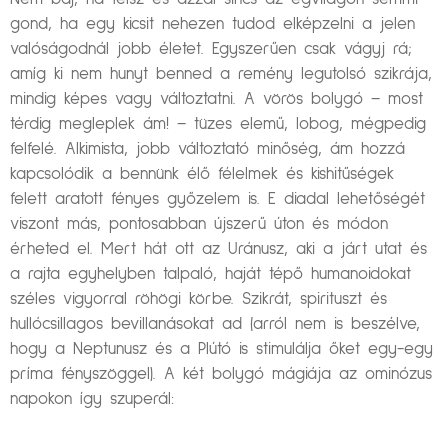
gond, ha egy kicsit nehezen tudod elképzelni a jelen
valóságodnál jobb életet. Egyszerűen csak vágyj rá;
amíg ki nem hunyt benned a remény legutolsó szikrája,
mindig képes vagy változtatni. A vörös bolygó – most
térdig megleplek ám! – tüzes elemű, lobog, mégpedig
felfelé. Alkimista, jobb változtató minőség, ám hozzá
kapcsolódik a bennünk élő félelmek és kishitűségek
felett aratott fényes győzelem is. E diadal lehetőségét
viszont más, pontosabban újszerű úton és módon
érheted el. Mert hát ott az Uránusz, aki a járt utat és
a rajta egyhelyben talpaló, haját tépő humanoidokat
széles vigyorral röhögi körbe. Szikrát, spirituszt és
hullócsillagos bevillanásokat ad (arról nem is beszélve,
hogy a Neptunusz és a Plútó is stimulálja őket egy-egy
príma fényszöggel). A két bolygó mágiája az ominózus
napokon így szuperál: