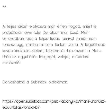
**
A teljes cikket elolvasva már érteni fogod, miért is
próbáltalak óvni tőle. De akkor már késő. Már
birtokodban lesz a teljes tudás, amivel immár nem
tehetsz úgy, mintha mi sem történt volna. A legbátrabb
keveseknek elmesélem, kifejtem és kielemzem a Mars-
Uránusz együttállás lényegét, velejét, működési
mintázatát.
Elolvashatod a Substack oldalamon:
https://open.substack.com/pub/ladonyi/p/mars-uranusz-
egyuttallas-torold-ki?