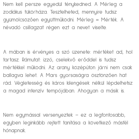
Nem kell persze egyedül ténykedned. A Mérleg a
zodiákus tükörháza. Tesztelheted, mennyire tudsz
gyümölcsözően együttműködni. Mérleg = Mérték. A
névadó csillagzat régen ezt a nevet viselte.
A mában is érvényes a szó üzenete: mértéket ad, hol
tartasz. Rámutat: izzó, cselekvő erőddel is tudsz
mértékkel működni. Az arany középúton járni nem csak
ballagva lehet. A Mars gyorsaságra ösztönzően hat
rád. Végletesség és káros kilengések nélkül lépdelhetsz
a magad intenzív tempójában. Ahogyan a másik is.
Nem egymással versenyeztek – ez a legfontosabb,
egyben leginkább rejtett tanítása a következő másfél
hónapnak.