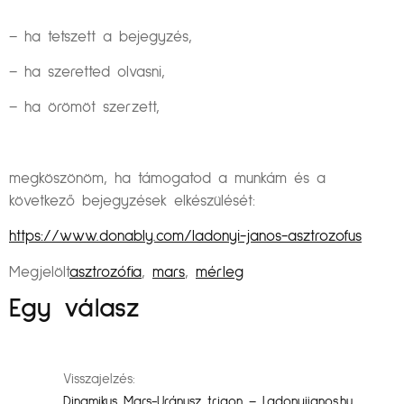
– ha tetszett a bejegyzés,
– ha szeretted olvasni,
– ha örömöt szerzett,
megköszönöm, ha támogatod a munkám és a
következő bejegyzések elkészülését:
https://www.donably.com/ladonyi-janos-asztrozofus
Megjelölt
asztrozófia
,
mars
,
mérleg
Egy válasz
Visszajelzés:
Dinamikus Mars-Uránusz trigon – Ladonyijanos.hu