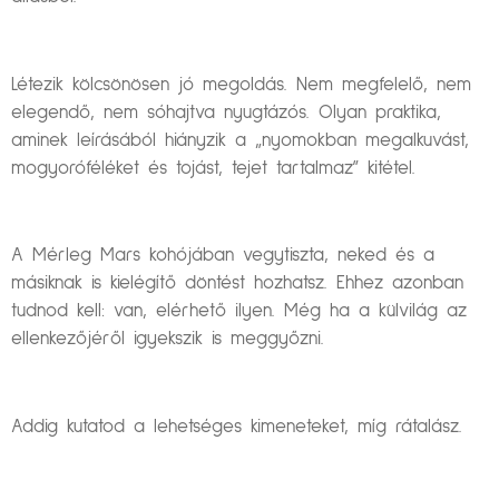
Létezik kölcsönösen jó megoldás. Nem megfelelő, nem
elegendő, nem sóhajtva nyugtázós. Olyan praktika,
aminek leírásából hiányzik a „nyomokban megalkuvást,
mogyoróféléket és tojást, tejet tartalmaz” kitétel.
A Mérleg Mars kohójában vegytiszta, neked és a
másiknak is kielégítő döntést hozhatsz. Ehhez azonban
tudnod kell: van, elérhető ilyen. Még ha a külvilág az
ellenkezőjéről igyekszik is meggyőzni.
Addig kutatod a lehetséges kimeneteket, míg rátalász.