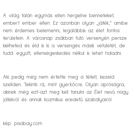
A világ talán egymás ellen hergelne benneteket,
embert ember ellen. Ez azonban olyan „játék,” amibe
nem érdemes belemenni, legalábbis az élet fontos
területein. A városnap zsákban futó versenyén persze
kiélheted és éld is ki a versengés másik vetületét, de
tudd: együtt, ellenségeskedés nélkül is lehet haladni.
Aki pedig még nem értette meg a tételt, kezeld
szelíden. Tekints rá, mint gyerkőcre. Olyan apróságra,
akinek még ezt-azt meg kell tanulni az Élet nevű nagy
játékról és annak kozmikus eredetű szabályairól.
kép: pixabay.com