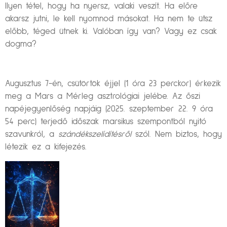
Ilyen tétel, hogy ha nyersz, valaki veszít. Ha előre
akarsz jutni, le kell nyomnod másokat. Ha nem te ütsz
előbb, téged ütnek ki. Valóban így van? Vagy ez csak
dogma?
Augusztus 7-én, csütörtök éjjel (1 óra 23 perckor) érkezik
meg a Mars a Mérleg asztrológiai jelébe. Az őszi
napéjegyenlőség napjáig (2025. szeptember 22. 9 óra
54 perc) terjedő időszak marsikus szempontból nyitó
szavunkról, a
szándékszelídítésről
szól. Nem biztos, hogy
létezik ez a kifejezés.