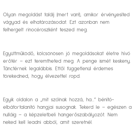
Olyan megoldást találj (mert van!), amikor érvényesíted
vágyad és elhatározásodat. Ezt azonban nem
felhergelt rinocéroszként teszed meg.
Együttműködő, kölcsönösen jó megoldásokat életre hívó
erőtér – ezt teremtheted meg. A penge ismét keskeny.
Tánctérnek legalábbis. Ettől függetlenül érdemes
törekedned, hogy élvezettel ropd.
Egyik oldalon a „mit szólnak hozzá, ha…” bénító-
elbátortalanító hangjai susognak. Tekerd le – egészen a
nulláig – a képzeletbeli hangerőszabályozót. Nem
neked kell leadni abból, amit szeretnél.