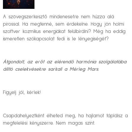
A szövegszerkesztő mindenesetre nem húzza alá
pirossal. Ha megtenné, sem érdekelne. Hogy jön holmi
szoftver kozmikus energiákat felülbírálni? Még ha eddig
ismeretlen szókapcsolat fedi is le lényegiségét?
Átgondolt, az erőt az elérendő harmónia szolgálatába
állító cselekvésekre sarkall a Mérleg Mars.
Figyelj jól, kérlek!
Csapdahelyeztként élheted meg, ha hajlamot táplálsz a
megfelelési kényszerre. Nem magas szint.