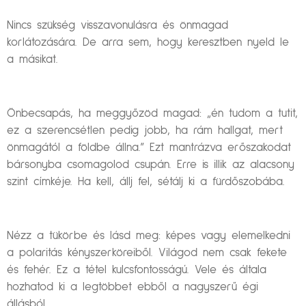
Nincs szükség visszavonulásra és önmagad
korlátozására. De arra sem, hogy keresztben nyeld le
a másikat.
Önbecsapás, ha meggyőzöd magad: „én tudom a tutit,
ez a szerencsétlen pedig jobb, ha rám hallgat, mert
önmagától a földbe állna.” Ezt mantrázva erőszakodat
bársonyba csomagolod csupán. Erre is illik az alacsony
szint címkéje. Ha kell, állj fel, sétálj ki a fürdőszobába.
Nézz a tükörbe és lásd meg: képes vagy elemelkedni
a polaritás kényszerköreiből. Világod nem csak fekete
és fehér. Ez a tétel kulcsfontosságú. Vele és általa
hozhatod ki a legtöbbet ebből a nagyszerű égi
állásból.