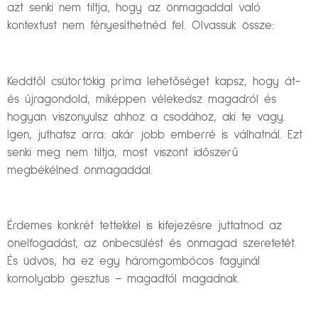
azt senki nem tiltja, hogy az önmagaddal való
kontextust nem fényesíthetnéd fel. Olvassuk össze:
Keddtől csütörtökig príma lehetőséget kapsz, hogy át-
és újragondold, miképpen vélekedsz magadról és
hogyan viszonyulsz ahhoz a csodához, aki te vagy.
Igen, juthatsz arra: akár jobb emberré is válhatnál. Ezt
senki meg nem tiltja, most viszont időszerű
megbékélned önmagaddal.
Érdemes konkrét tettekkel is kifejezésre juttatnod az
önelfogadást, az önbecsülést és önmagad szeretetét.
És üdvös, ha ez egy háromgombócos fagyinál
komolyabb gesztus – magadtól magadnak.