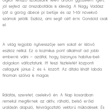
olykor lehúzó szokásaink felett aratott győzelem. Igen,
jól sejted: az önszabotálás is idevág. A Nagy Vadász
íját a görög ábécé pí betűje és az 1-től növekvő
számok jelölik. Eszköz, ami segít célt érni. Gondold csak
el:
A világ legjobb nyílvesszője sem sokat ér kilövő
eszköz nélkül. Ez a kozmikus pont alkalmat ad jobb
emberré válni – azáltal, hogy bizonyos habitus-beli
dolgokon változtatunk. Itt teszi tiszteletét központi
csillagunk június 2. és 4. között. Az általa kínált labda
finoman szólva is magas.
Rálátás, szeretet, cselekvő én. A Nap kosarában
remekül megférnek az aktív, ráható, belső erőid
uralásán alapuló, felvirágoztató vektorú működések. És