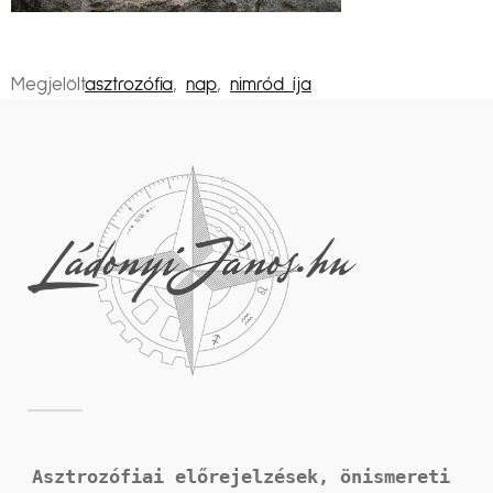
Megjelölt
asztrozófia
,
nap
,
nimród íja
Asztrozófiai előrejelzések, önismereti 