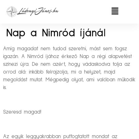
Nap a Nimród íjánál
Amíg magadat nem tudod szeretni, mást sem fogsz
igazán. A Nimród íjához érkező Nap a régi alapvetést
színezi újra. De nem azért, hogy vádaskodva tolja az
orrod alá: inkább felrajzolja, mi a helyzet, majd
megoldást mutat. Mégpedig olyat, ami valóban működik
is.
Szeresd magad!
Az egyik leggyakrabban puffogtatott mondat az