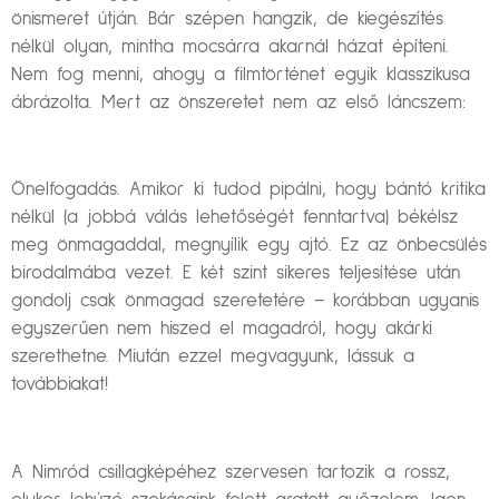
önismeret útján. Bár szépen hangzik, de kiegészítés
nélkül olyan, mintha mocsárra akarnál házat építeni.
Nem fog menni, ahogy a filmtörténet egyik klasszikusa
ábrázolta. Mert az önszeretet nem az első láncszem:
Önelfogadás. Amikor ki tudod pipálni, hogy bántó kritika
nélkül (a jobbá válás lehetőségét fenntartva) békélsz
meg önmagaddal, megnyílik egy ajtó. Ez az önbecsülés
birodalmába vezet. E két szint sikeres teljesítése után
gondolj csak önmagad szeretetére – korábban ugyanis
egyszerűen nem hiszed el magadról, hogy akárki
szerethetne. Miután ezzel megvagyunk, lássuk a
továbbiakat!
A Nimród csillagképéhez szervesen tartozik a rossz,