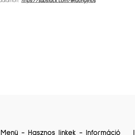
oldalamon:
https://substack.com/@ldonyijnos
Menü - Hasznos linkek - Információ