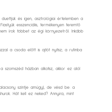
duettjük és igen, asztrológiai értelemben a
Fiastyúk esszenciális, termékenyen teremtő
nem írok többet az égi környezetről. Inkább
al a csoda előtt is ajtót nyitsz; a rutinba
m a szomszéd házban alkotsz, akkor ez alól
 alacsony szintje amúgy), de vésd be: a
urok. Hát kell ez neked? Annyira, mint