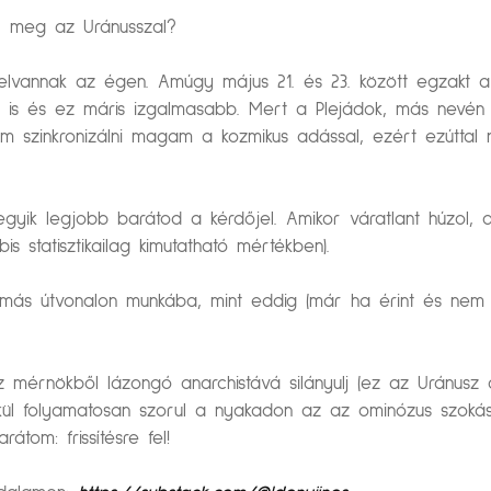
l meg az Uránusszal?
elvannak az égen. Amúgy május 21. és 23. között egzakt a 
leg is és ez máris izgalmasabb. Mert a Plejádok, más nevén 
m szinkronizálni magam a kozmikus adással, ezért ezúttal 
ik legjobb barátod a kérdőjel. Amikor váratlant húzol, azz
 statisztikailag kimutatható mértékben).
enj más útvonalon munkába, mint eddig (már ha érint és ne
cíz mérnökből lázongó anarchistává silányulj (ez az Uránusz
lkül folyamatosan szorul a nyakadon az az ominózus szokásh
tom: frissítésre fel!