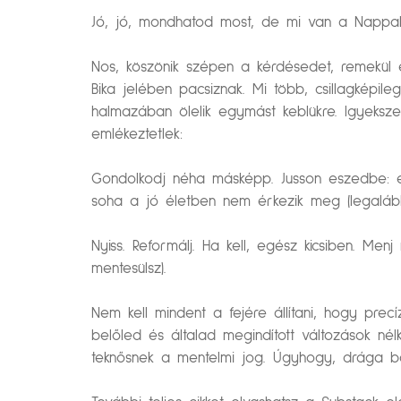
Jó, jó, mondhatod most, de mi van a Nappa
Nos, köszönik szépen a kérdésedet, remekül 
Bika jelében pacsiznak. Mi több, csillagképi
halmazában ölelik egymást keblükre. Igyeksze
emlékeztetlek:
Gondolkodj néha másképp. Jusson eszedbe: egy
soha a jó életben nem érkezik meg (legalábbis
Nyiss. Reformálj. Ha kell, egész kicsiben. M
mentesülsz).
Nem kell mindent a fejére állítani, hogy pre
belőled és általad megindított változások né
teknősnek a mentelmi jog. Úgyhogy, drága bará