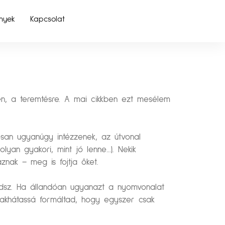
nyek
Kapcsolat
n, a teremtésre. A mai cikkben ezt mesélem
san ugyanúgy intézzenek, az útvonal
lyan gyakori, mint jó lenne…). Nekik
nak – meg is fojtja őket.
edsz. Ha állandóan ugyanazt a nyomvonalat
akhátassá formáltad, hogy egyszer csak