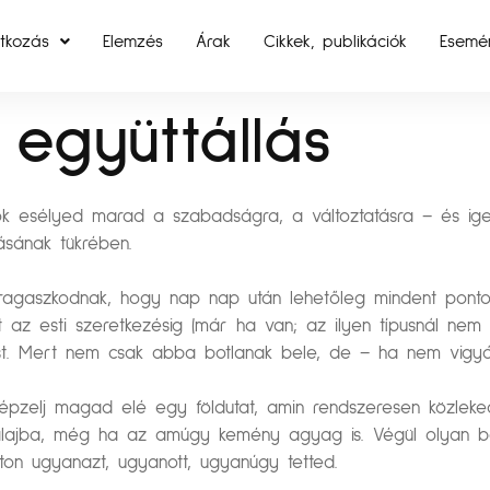
tkozás
Elemzés
Árak
Cikkek, publikációk
Esemé
együttállás
ok esélyed marad a szabadságra, a változtatásra – és ige
ásának tükrében.
 ragaszkodnak, hogy nap nap után lehetőleg mindent ponto
 az esti szeretkezésig (már ha van; az ilyen típusnál nem o
ést. Mert nem csak abba botlanak bele, de – ha nem vigyáz
képzelj magad elé egy földutat, amin rendszeresen közlek
alajba, még ha az amúgy kemény agyag is. Végül olyan b
on ugyanazt, ugyanott, ugyanúgy tetted.