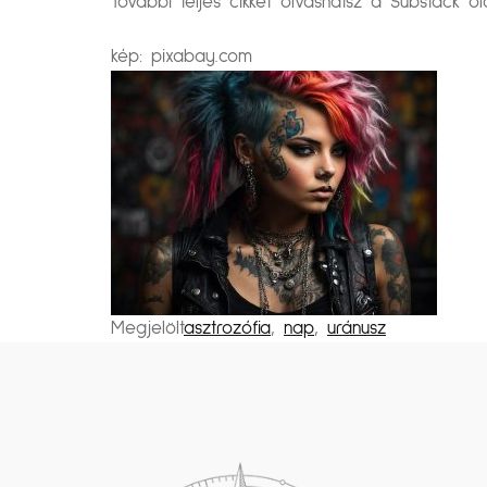
További teljes cikket olvashatsz a Substack 
kép: pixabay.com
Megjelölt
asztrozófia
,
nap
,
uránusz