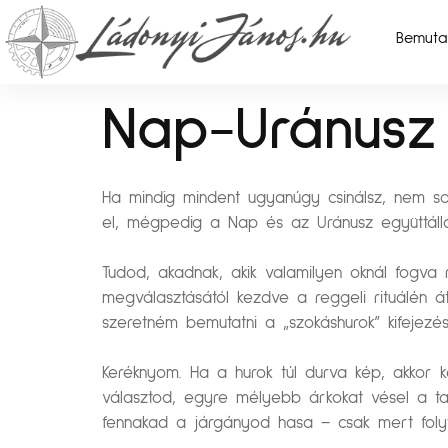
Bemuta
Nap-Uránusz 
Ha mindig mindent ugyanúgy csinálsz, nem s
el, mégpedig a Nap és az Uránusz együttáll
Tudod, akadnak, akik valamilyen oknál fogva
megválasztásától kezdve a reggeli rituálén át
szeretném bemutatni a „szokáshurok” kifejez
Keréknyom. Ha a hurok túl durva kép, akkor 
választod, egyre mélyebb árkokat vésel a t
fennakad a járgányod hasa – csak mert folyt