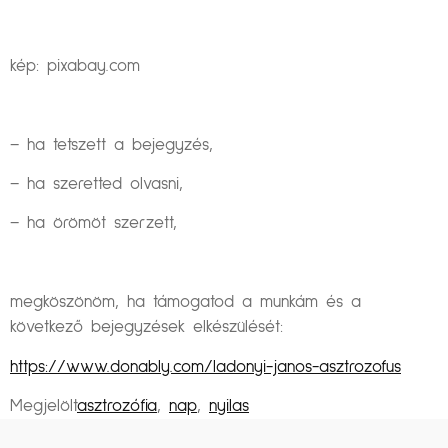
kép: pixabay.com
– ha tetszett a bejegyzés,
– ha szeretted olvasni,
– ha örömöt szerzett,
megköszönöm, ha támogatod a munkám és a
következő bejegyzések elkészülését:
https://www.donably.com/ladonyi-janos-asztrozofus
Megjelölt
asztrozófia
,
nap
,
nyilas