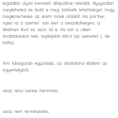
legalább olyan berezelt állapotban leledzik. Nyugodtan
megteheted és tedd is meg: biztosíts lehetőséget, hogy
megismerhesse az érem másik oldalát. Ha partner,
nyisd rá a szemét: van élet a beszűkültségen, a
félelmen kívül és azon túl is. Ha ezt a cikket
továbbküldöd neki, legfeljebb kitörli (az üzenetet…), de
hátha.
Ami túlságosan egyoldalú, az óhatatlanul kibillent az
egyensúlyból,
azaz nincs benne harmónia,
azaz nem természetes,