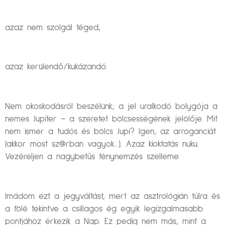
azaz nem szolgál téged,
azaz kerülendő/kukázandó.
Nem okoskodásról beszélünk; a jel uralkodó bolygója a
nemes Jupiter – a szeretet bölcsességének jelölője. Mit
nem ismer a tudós és bölcs Jupi? Igen, az arroganciát
(akkor most sz@rban vagyok…). Azaz kioktatás nuku.
Vezéreljen a nagybetűs fénynemzés szelleme.
Imádom ezt a jegyváltást, mert az asztrológián túlra és
a fölé tekintve a csillagos ég egyik legizgalmasabb
pontjához érkezik a Nap. Ez pedig nem más, mint a