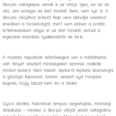
Skorpió csillagképe, annak is az ollója. Igen, ez az az
olló, ami elvágja az élet fonalát. Nem, nem nyír ki. A
Skorpió ollójához érkező Nap
nem
aktiválja cselekvő
énedben a torokelvágót, mert
nem
ebben a profán
értelmezésben vágja el az élet fonalát; szóval a
legendás kolumbiai nyakkendőtől se tarts.
A mostani napokban lehetőséged van a méltatlanná
vált, fényét vesztett minőségeket azonnal, radikális
módon lezárni. Nem lassan, lépésről lépésre kicsoszogni
a gőzölgő kupacból, hanem veszett nyúl módjára
kiugrani, hogy lábad nem éri a földet.
Gyors döntés, hasonlóan tempós végrehajtás, minőségi
átalakulás – mindez a Skorpió ollóját jelölő csillagokba