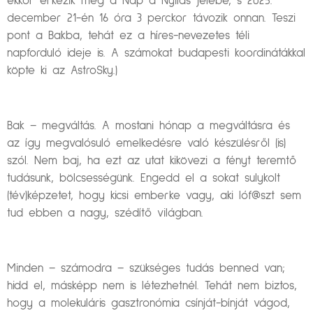
ekkor érkezik meg a Nap a Nyilas jelébe, s 2025.
december 21-én 16 óra 3 perckor távozik onnan. Teszi
pont a Bakba, tehát ez a híres-nevezetes téli
napforduló ideje is. A számokat budapesti koordinátákkal
köpte ki az AstroSky.)
Bak – megváltás. A mostani hónap a megváltásra és
az így megvalósuló emelkedésre való készülésről (is)
szól. Nem baj, ha ezt az utat kikövezi a fényt teremtő
tudásunk, bölcsességünk. Engedd el a sokat sulykolt
(tév)képzetet, hogy kicsi emberke vagy, aki lóf@szt sem
tud ebben a nagy, szédítő világban.
Minden – számodra – szükséges tudás benned van;
hidd el, másképp nem is létezhetnél. Tehát nem biztos,
hogy a molekuláris gasztronómia csínját-bínját vágod,