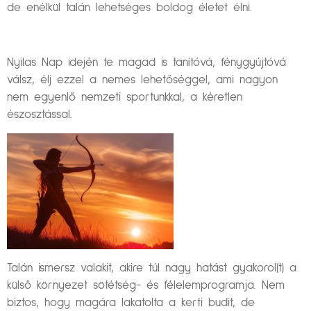
de enélkül talán lehetséges boldog életet élni.
Nyilas Nap idején te magad is tanítóvá, fénygyújtóvá
válsz, élj ezzel a nemes lehetőséggel, ami nagyon
nem egyenlő nemzeti sportunkkal, a kéretlen
észosztással.
Talán ismersz valakit, akire túl nagy hatást gyakorol(t) a
külső környezet sötétség- és félelemprogramja. Nem
biztos, hogy magára lakatolta a kerti budit, de