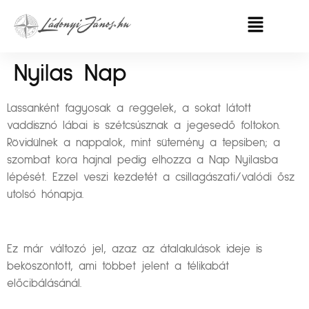
Nyilas Nap
Lassanként fagyosak a reggelek, a sokat látott
vaddisznó lábai is szétcsúsznak a jegesedő foltokon.
Rövidülnek a nappalok, mint sütemény a tepsiben; a
szombat kora hajnal pedig elhozza a Nap Nyilasba
lépését. Ezzel veszi kezdetét a csillagászati/valódi ősz
utolsó hónapja.
Ez már változó jel, azaz az átalakulások ideje is
beköszöntött, ami többet jelent a télikabát
előcibálásánál.