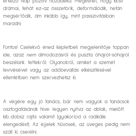
érkező Nap pozitív hozadéka. Megeshet, hogy kicsit
drámai, tehát ez-az összetörik, deformálódik, netán
megsértődik, ám inkább így, mint passzivitásban
maradni.
Fontos! Cselekvő éned képletbeli megjelenítője toppan
ide, azaz
nem
álmodozásról és puszta óhajról-sóhajról
beszélünk: tettekről. Olyanokról, amiket a szemét
levivésével vagy az adóbevallás elkészítésével
ellentétben nem szervezhetsz ki.
A végére egy jó tanács, bár nem vagyok a tanácsok
osztogatásának híve: legyen nyitva az ablak, mielőtt
kib..dobsz rajta valamit (gyakorlod a radikális
elengedést). Az éjjelek hűvösek, az üveges pedig nem
száll ki cserélni.