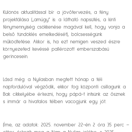
Különös aktualitással bír a jövőtervezés, a fény
projektálása („amúgy” is: a látható napsütés, a kinti
fénymennyiség csökkenése magával kell, hogy vonja a
belső tündöklés emelkedését), bölcsességünk
működtetése. Akkor is, ha ezt nemigen veszed észre
környezeted kevéssé pallérozott emberszabású
gerincesein.
Lásd még: a Nyilasban megtett hónap a téli
napfordulóval végződik, ekkor fog központi csillagunk a
Bak cikkelyébe érkezni, hogy pápá-t intsünk az ősznek
s immár a hivatalos télben vacogjunk egy jót.
(Íme, az adatok: 2025. november 22-én 2 óra 35 perc –