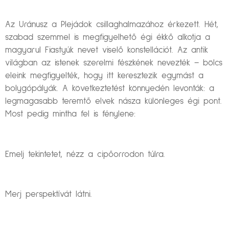
Az Uránusz a Plejádok csillaghalmazához érkezett. Hét,
szabad szemmel is megfigyelhető égi ékkő alkotja a
magyarul Fiastyúk nevet viselő konstellációt. Az antik
világban az istenek szerelmi fészkének nevezték – bölcs
eleink megfigyelték, hogy itt keresztezik egymást a
bolygópályák. A következtetést könnyedén levonták: a
legmagasabb teremtő elvek násza különleges égi pont.
Most pedig mintha fel is fénylene:
Emelj tekintetet, nézz a cipőorrodon túlra.
Merj perspektívát látni.