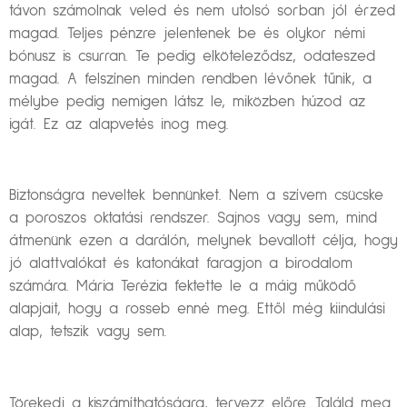
távon számolnak veled és nem utolsó sorban jól érzed
magad. Teljes pénzre jelentenek be és olykor némi
bónusz is csurran. Te pedig elköteleződsz, odateszed
magad. A felszínen minden rendben lévőnek tűnik, a
mélybe pedig nemigen látsz le, miközben húzod az
igát. Ez az alapvetés inog meg.
Biztonságra neveltek bennünket. Nem a szívem csücske
a poroszos oktatási rendszer. Sajnos vagy sem, mind
átmenünk ezen a darálón, melynek bevallott célja, hogy
jó alattvalókat és katonákat faragjon a birodalom
számára. Mária Terézia fektette le a máig működő
alapjait, hogy a rosseb enné meg. Ettől még kiindulási
alap, tetszik vagy sem.
Törekedj a kiszámíthatóságra, tervezz előre. Találd meg