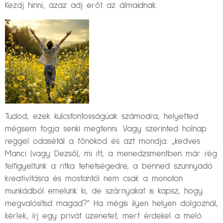
Kezdj hinni, azaz adj erőt az álmaidnak.
Tudod, ezek kulcsfontosságúak számodra, helyetted
mégsem fogja senki megtenni. Vagy szerinted holnap
reggel odasétál a főnököd és azt mondja: „kedves
Manci (vagy Dezső), mi itt, a menedzsmentben már rég
felfigyeltünk a ritka tehetségedre, a benned szunnyadó
kreativitásra és mostantól nem csak a monoton
munkádból emelünk ki, de szárnyakat is kapsz, hogy
megvalósítsd magad?” Ha mégis ilyen helyen dolgoznál,
kérlek, írj egy privát üzenetet, mert érdekel a meló