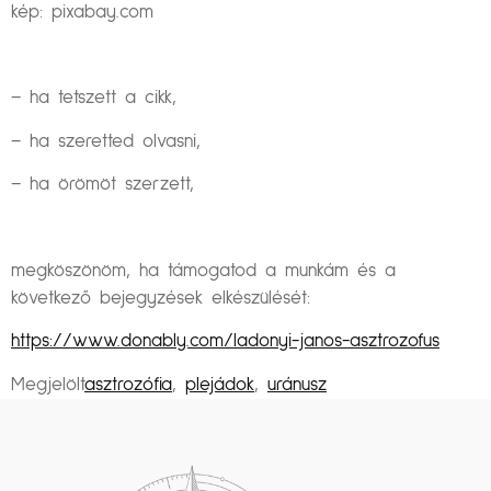
kép: pixabay.com
– ha tetszett a cikk,
– ha szeretted olvasni,
– ha örömöt szerzett,
megköszönöm, ha támogatod a munkám és a
következő bejegyzések elkészülését:
https://www.donably.com/ladonyi-janos-asztrozofus
Megjelölt
asztrozófia
,
plejádok
,
uránusz