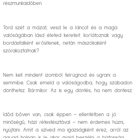
részmunkaidőben.
Törd szét a mázat, vesd le a láncot és a maga
valóságában lásd életed kereteit: korlátoznak vagy
bordásfalként erősítenek, netán mászókaként
szórakoztatnak?
Nem kell mindent izomból felrúgnod és ugrani a
semmibe. Csak emeld a valóságodba, hogy szabadon
dönthetsz. Bármikor. Az is egy döntés, ha nem döntesz.
Időd bőven van, csak éppen – ellentétben a jó
minőségű, házi rétestésztával – nem érdemes húzni,
nyújtani. Amit a szíved ma igazságként érez, arról az
agyad holnap is le akar majd beszélni a biztonság