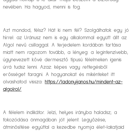
nevében. Ha hagyod, menni is fog.
Azt mondod, félsz? Hát ki nem fél? Szolgálhatok egy jó
hírrel: az Uránusz nem is egy alkalommal együtt állt az
Algol nevű csillaggal. A terjedelem kordában tartása
miatt nem ragozom tovább, a lényeg: a legintenzívebb,
úgynevezett kővé dermesztő típusú félelmeken igenis
úrrá tudsz lenni. Azaz: képes vagy rettegésből
erősséget faragni. A hogyanokat és mikénteket itt
olvashatod vissza:
https://ladonyijanos.hu/mindent-az-
algolrol/
A félelem indikátor. Jelzi, helyes irányba haladsz; a
fokozódása önmagában jót jelent. Legyőzése,
átminősítése egyúttal a kezedbe nyomja élet-lakatjaid