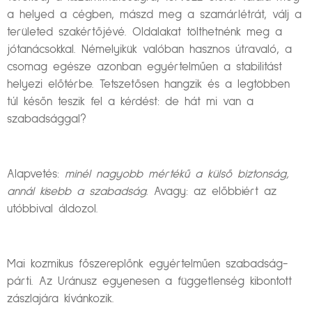
a helyed a cégben, mászd meg a szamárlétrát, válj a
területed szakértőjévé. Oldalakat tölthetnénk meg a
jótanácsokkal. Némelyikük valóban hasznos útravaló, a
csomag egésze azonban egyértelműen a stabilitást
helyezi előtérbe. Tetszetősen hangzik és a legtöbben
túl későn teszik fel a kérdést: de hát mi van a
szabadsággal?
Alapvetés:
minél nagyobb mértékű a külső biztonság,
annál kisebb a szabadság.
Avagy: az előbbiért az
utóbbival áldozol.
Mai kozmikus főszereplőnk egyértelműen szabadság-
párti. Az Uránusz egyenesen a függetlenség kibontott
zászlajára kívánkozik.