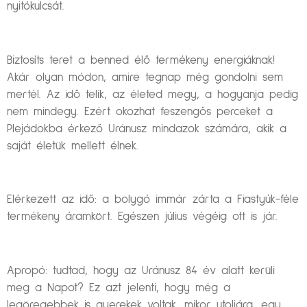
nyitókulcsát.
Biztosíts teret a benned élő termékeny energiáknak!
Akár olyan módon, amire tegnap még gondolni sem
mertél. Az idő telik, az életed megy, a hogyanja pedig
nem mindegy. Ezért okozhat feszengős perceket a
Plejádokba érkező Uránusz mindazok számára, akik a
saját életük mellett élnek.
Elérkezett az idő: a bolygó immár zárta a Fiastyúk-féle
termékeny áramkört. Egészen július végéig ott is jár.
Apropó: tudtad, hogy az Uránusz 84 év alatt kerüli
meg a Napot? Ez azt jelenti, hogy még a
legöregebbek is gyerekek voltak, mikor utoljára, egy