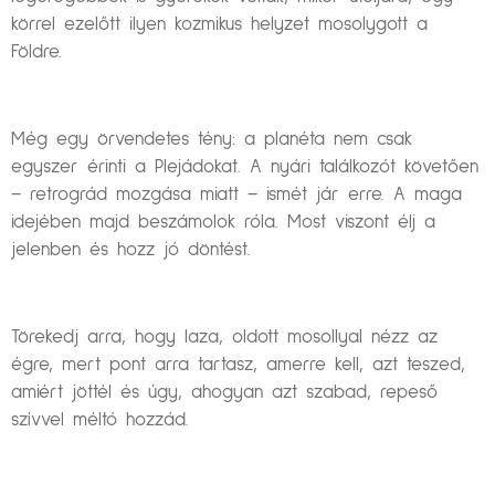
körrel ezelőtt ilyen kozmikus helyzet mosolygott a
Földre.
Még egy örvendetes tény: a planéta nem csak
egyszer érinti a Plejádokat. A nyári találkozót követően
– retrográd mozgása miatt – ismét jár erre. A maga
idejében majd beszámolok róla. Most viszont élj a
jelenben és hozz jó döntést.
Törekedj arra, hogy laza, oldott mosollyal nézz az
égre, mert pont arra tartasz, amerre kell, azt teszed,
amiért jöttél és úgy, ahogyan azt szabad, repeső
szívvel méltó hozzád.