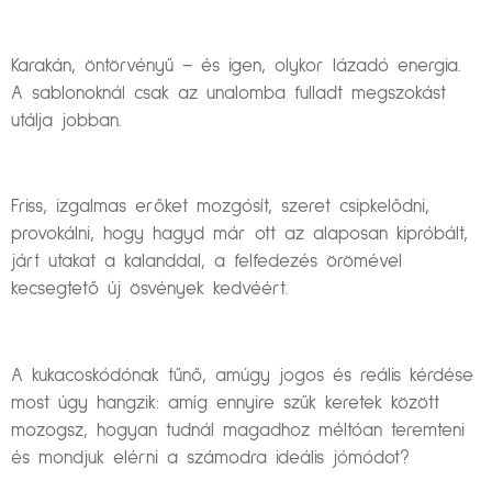
Karakán, öntörvényű – és igen, olykor lázadó energia.
A sablonoknál csak az unalomba fulladt megszokást
utálja jobban.
Friss, izgalmas erőket mozgósít, szeret csipkelődni,
provokálni, hogy hagyd már ott az alaposan kipróbált,
járt utakat a kalanddal, a felfedezés örömével
kecsegtető új ösvények kedvéért.
A kukacoskódónak tűnő, amúgy jogos és reális kérdése
most úgy hangzik: amíg ennyire szűk keretek között
mozogsz, hogyan tudnál magadhoz méltóan teremteni
és mondjuk elérni a számodra ideális jómódot?