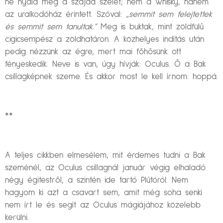
ne nyald még a szájad szélét; nem a whisky, hanem
az uralkodóház érintett. Szóval:
„semmit sem felejtettek
és semmit sem tanultak.”
Meg is buktak, mint zöldfülű
cigicsempész a zöldhatáron. A közhelyes indítás után
pedig nézzünk az égre, mert mai főhősünk ott
fényeskedik. Neve is van, úgy hívják: Oculus. Ő a Bak
csillagképnek szeme. És akkor most le kell írnom: hoppá.
**
A teljes cikkben elmesélem, mit érdemes tudni a Bak
szeménél, az Oculus csillagnál január végig elhaladó
négy égitestről, a szintén ide tartó Plútóról. Nem
hagyom ki azt a csavart sem, amit még soha senki
nem írt le és segít az Oculus mágiájához közelebb
kerülni.