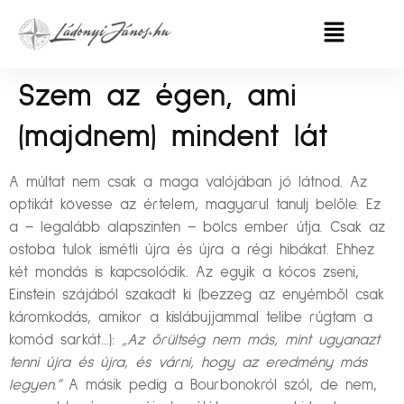
Szem az égen, ami
(majdnem) mindent lát
A múltat nem csak a maga valójában jó látnod. Az
optikát kövesse az értelem, magyarul tanulj belőle. Ez
a – legalább alapszinten – bölcs ember útja. Csak az
ostoba tulok ismétli újra és újra a régi hibákat. Ehhez
két mondás is kapcsolódik. Az egyik a kócos zseni,
Einstein szájából szakadt ki (bezzeg az enyémből csak
káromkodás, amikor a kislábujjammal telibe rúgtam a
komód sarkát…):
„Az őrültség nem más, mint ugyanazt
tenni újra és újra, és várni, hogy az eredmény más
legyen.”
A másik pedig a Bourbonokról szól, de nem,