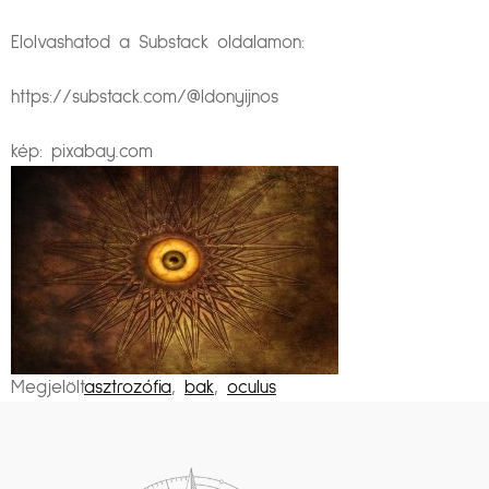
Elolvashatod a Substack oldalamon:
https://substack.com/@ldonyijnos
kép: pixabay.com
Megjelölt
asztrozófia
,
bak
,
oculus