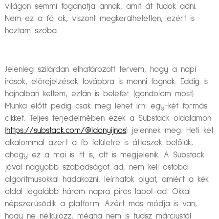
világon semmi foganatja annak, amit át tudok adni.
Nem ez a fő ok, viszont megkerülhetetlen, ezért is
hoztam szóba.
Jelenleg szilárdan elhatározott tervem, hogy a napi
írások, előrejelzések továbbra is menni fognak. Eddig is
hajnalban keltem, eztán is belefér (gondolom most).
Munka előtt pedig csak meg lehet írni egy-két formás
cikket. Teljes terjedelmében ezek a Substack oldalamon
(
https://substack.com/@ldonyijnos
) jelennek meg. Heti két
alkalommal azért a fb felületre is átteszek belőlük,
ahogy ez a mai is itt is, ott is megjelenik. A Substack
jóval nagyobb szabadságot ad, nem kell ostoba
algoritmusokkal hadakozni, leírhatok olyat, amiért a kék
oldal legalább három napra piros lapot ad. Okkal
népszerűsödik a platform. Azért más módja is van,
hogy ne nélkülözz, mégha nem is tudsz márciustól