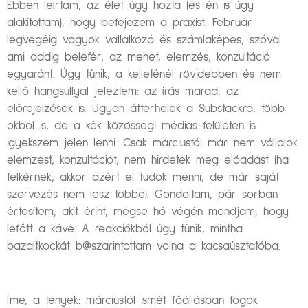
Ebben leírtam, az élet úgy hozta (és én is úgy
alakítottam), hogy befejezem a praxist. Február
legvégéig vagyok vállalkozó és számlaképes, szóval
ami addig belefér, az mehet, elemzés, konzultáció
egyaránt. Úgy tűnik, a kelleténél rövidebben és nem
kellő hangsúllyal jeleztem: az írás marad, az
előrejelzések is. Ugyan átterhelek a Substackra, több
okból is, de a kék közösségi médiás felületen is
igyekszem jelen lenni. Csak márciustól már nem vállalok
elemzést, konzultációt, nem hirdetek meg előadást (ha
felkérnek, akkor azért el tudok menni, de már saját
szervezés nem lesz többé). Gondoltam, pár sorban
értesítem, akit érint, mégse hó végén mondjam, hogy
lefőtt a kávé. A reakciókból úgy tűnik, mintha
bazaltkockát b@szarintottam volna a kacsaúsztatóba.
Íme, a tények: márciustól ismét főállásban fogok