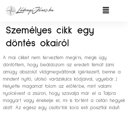
Személyes cikk egy
döntés okairól
A mai cikket nem terveztem megírni, mégis úgy
döntöttem, hogy beáldozom az eredeti témát (ami
amúgy abszolút világmegváltónak ígérkezett, benne a
mindent nyitó, utolsó varázskulcs kódjaival, ugyebár…).
Helyette magamat tolom az előtérbe, mint valami
nyolcévest a zsúron, hogy szavalja már el a Talpra
magyart vagy énekelje el, mi is történt a csitári hegyek
alatt. Az egész egy csütörtök kora esti poszttal indult.