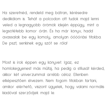
Ha szeretnéd, rendeld meg bátran, kérésedre
dedikálom is. Tehát a polcodon ott tudok majd lenni
veled a legnagyobb örömök idején éppúgy, mint a
legsötétebb komor órán. És ha már könyv, hadd
avassalak be egy komoly, amolyan óóóóriási titokba.
De pszt, senkinek egy szót se róla!
Most is írok éppen egy könyvet. Igaz, ez
homlokegyenest más műfaj, ha pedig a stílusát kérded,
akkor két univerzummal arrébb céloz. Ellenben
elképesztően élvezem. Nem fogom titokban tartani,
amikor elérhető, viszont ügyelek, hogy valami normális
kiadóval szerződjek majd le.