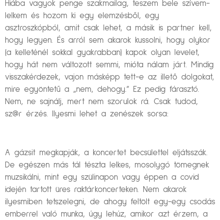
Hiába vagyok penge szakmailag, teszem bele szívem-
lelkem és hozom ki egy elemzésből, egy
asztroszkópból, amit csak lehet, a másik is partner kell,
hogy legyen. És arról sem akarok kussolni, hogy olykor
(a kelleténél sokkal gyakrabban) kapok olyan levelet,
hogy hát nem változott semmi, mióta nálam járt. Mindig
visszakérdezek, vajon másképp tett-e az illető dolgokat,
mire egyöntetű a „nem, dehogy.” Ez pedig fárasztó.
Nem, ne sajnálj, mert nem szorulok rá. Csak tudod,
sz@r érzés. Ilyesmi lehet a zenészek sorsa:
A gázsit megkapják, a koncertet becsülettel eljátsszák.
De egészen más tál tészta lelkes, mosolygó tömegnek
muzsikálni, mint egy szülinapon vagy éppen a covid
idején tartott üres raktárkoncerteken. Nem akarok
ilyesmiben tetszelegni, de ahogy feltölt egy-egy csodás
emberrel való munka, úgy lehúz, amikor azt érzem, a