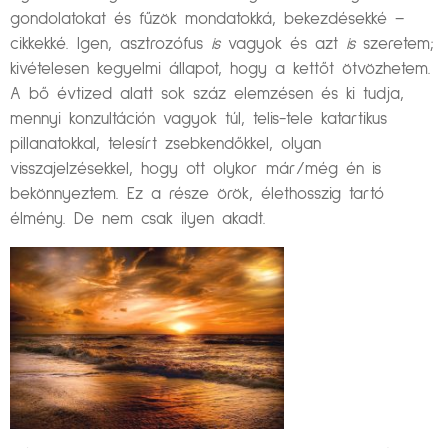
gondolatokat és fűzök mondatokká, bekezdésekké –
cikkekké. Igen, asztrozófus
is
vagyok és azt
is
szeretem;
kivételesen kegyelmi állapot, hogy a kettőt ötvözhetem.
A bő évtized alatt sok száz elemzésen és ki tudja,
mennyi konzultáción vagyok túl, telis-tele katartikus
pillanatokkal, telesírt zsebkendőkkel, olyan
visszajelzésekkel, hogy ott olykor már/még én is
bekönnyeztem. Ez a része örök, élethosszig tartó
élmény. De nem csak ilyen akadt.