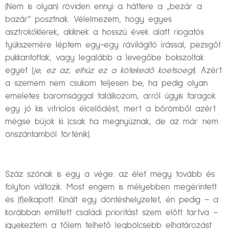
(Nem is olyan) röviden ennyi a háttere a „bezár a
bazár” posztnak. Vélelmezem, hogy egyes
asztrokóklerek, akiknek a hosszú évek alatt riogatós
tyúkszemére léptem egy-egy rávilágító írással, pezsgőt
pukkantottak, vagy legalább a levegőbe bokszoltak
egyet (
je, ez az, elhúz ez a kötekedő koetsoeg!
). Azért
a szemem nem csukom teljesen be, ha pedig olyan
emeletes baromsággal találkozom, arról úgyis faragok
egy jó kis vitriolos élcelődést, mert a bőrömből azért
mégse bújok ki (csak ha megnyúznak, de az már nem
önszántamból történik).
Száz szónak is egy a vége: az élet megy tovább és
folyton változik. Most engem is mélyebben megérintett
és (f)elkapott. Kínált egy döntéshelyzetet, én pedig – a
korábban említett családi prioritást szem előtt tartva –
igyekeztem a tőlem telhető legbölcsebb elhatározást