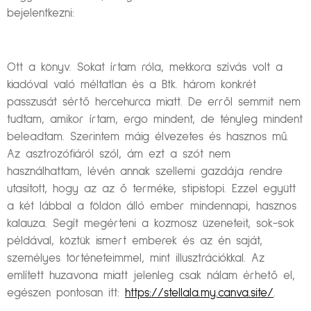
bejelentkezni:
Ott a könyv. Sokat írtam róla, mekkora szívás volt a
kiadóval való méltatlan és a Btk. három konkrét
passzusát sértő hercehurca miatt. De erről semmit nem
tudtam, amikor írtam, ergo mindent, de tényleg mindent
beleadtam. Szerintem máig élvezetes és hasznos mű.
Az asztrozófiáról szól, ám ezt a szót nem
használhattam, lévén annak szellemi gazdája rendre
utasított, hogy az az ő terméke, stipistopi. Ezzel együtt
a két lábbal a földön álló ember mindennapi, hasznos
kalauza. Segít megérteni a kozmosz üzeneteit, sok-sok
példával, köztük ismert emberek és az én saját,
személyes történeteimmel, mint illusztrációkkal. Az
említett huzavona miatt jelenleg csak nálam érhető el,
egészen pontosan itt:
https://stellala.my.canva.site/
.