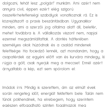
dolgozni, tehát lesz „polgári” munkám. Ami azért nem
annyira civil, éppen ezért elég szigorú
összeférhetetlenségi szabályok vonatkoznak rá. Ez is
közrejátszott a praxis beszántásában. Ugyanakkor
minden, ami a szerzői jog oltalma alatt áll, belefér,
mehet továbbra is. A vállalkozás viszont nem, napjai
ezennel megszámláltattak. A döntés hátterében
személyes okok húzódnak és a család mindenek
felettisége. Ha fociedző lennék, azt mondanám, hogy a
csapatérdek az egyéni előtt van és kurvára mindegy, ki
rúgja a gólt, csak nyerjük meg a meccset. Ennél azért
árnyaltabb a kép, ezt sem spórolom el:
Imádok írni. Mindig is szerettem, ám az elmúlt évek
során rengeteg időt, energiát fektettem bele. Talán nem
tűnök pökhendinek, ha elrebegem, hogy szerintem
egészen elfogadható szinten fogalmazok meg