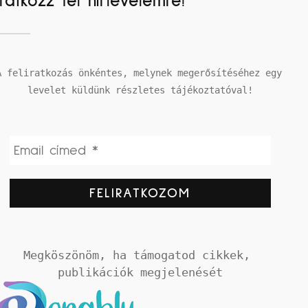
Iratkozz fel hírlevelemre!
A feliratkozás önkéntes, melynek megerősítéséhez egy 
levelet küldünk részletes tájékoztatóval!
Megköszönöm, ha támogatod cikkek, 
publikációk megjelenését