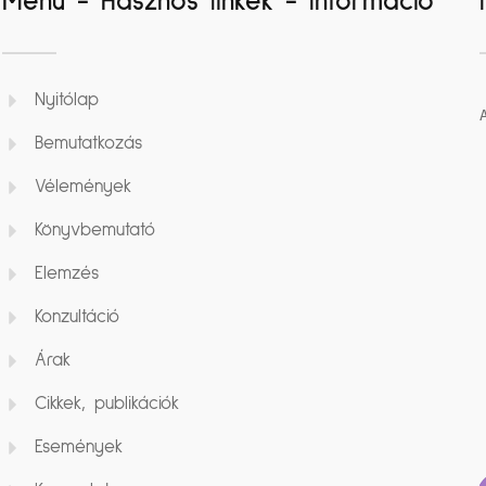
Menü - Hasznos linkek - Információ
Nyitólap
Bemutatkozás
Vélemények
Könyvbemutató
Elemzés
Konzultáció
Árak
Cikkek, publikációk
Események