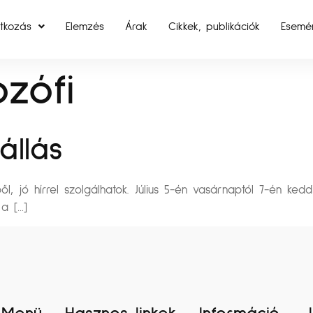
tkozás
Elemzés
Árak
Cikkek, publikációk
Esemé
ozófi
állás
l, jó hírrel szolgálhatok. Július 5-én vasárnaptól 7-én ked
a […]