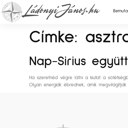
Bemuta
Címke:
asztr
Nap-Sirius együtt
Ha szeretnéd végre látni a kiutat a sötétségbő
Olyan energiák ébrednek, amik megvilágítják 