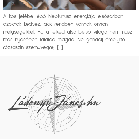
A Kos jelébe lépő Neptunusz energiája elsősorban
azoknak kedvez, akik rendben vannak önnön
mélységeikkel. Ha a lelked alsó-belső világa nem riaszt,
már nyerőben találod magad. Ne gondolj émelyítő
rózsaszín szemüvegre, […]