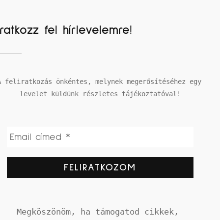
Iratkozz fel hírlevelemre!
A feliratkozás önkéntes, melynek megerősítéséhez egy 
levelet küldünk részletes tájékoztatóval!
Megköszönöm, ha támogatod cikkek, 