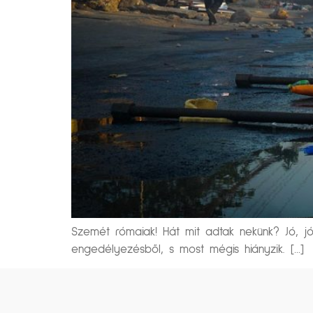
Szemét rómaiak! Hát mit adtak nekünk? Jó, jó
engedélyezésből, s most mégis hiányzik. […]