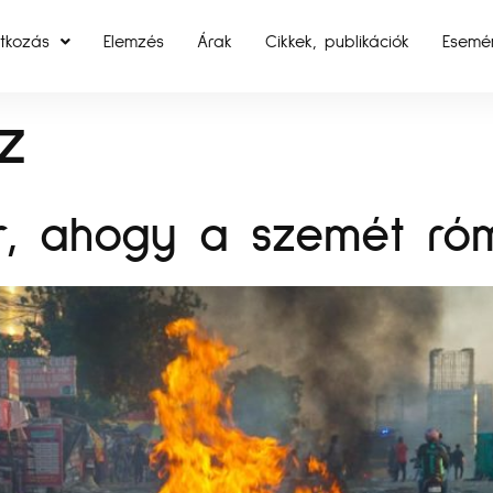
tkozás
Elemzés
Árak
Cikkek, publikációk
Esemé
z
ér, ahogy a szemét ró