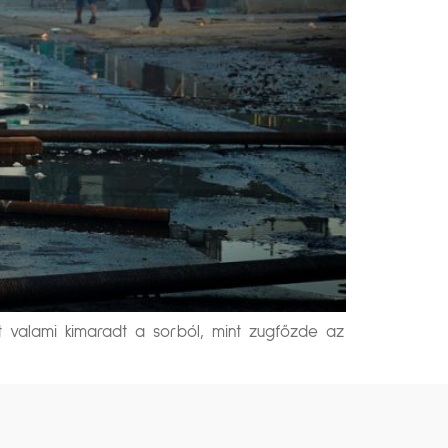
rt valami kimaradt a sorból, mint zugfőzde az