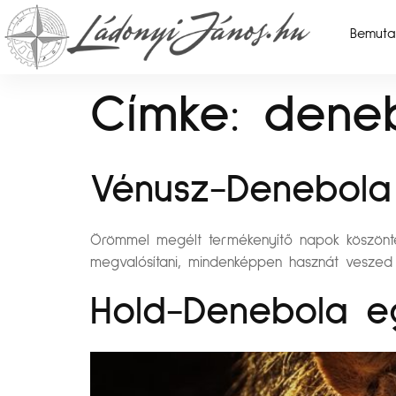
Bemuta
Címke:
dene
Vénusz-Denebola 
Örömmel megélt termékenyítő napok köszöntene
megvalósítani, mindenképpen hasznát veszed 
Hold-Denebola eg