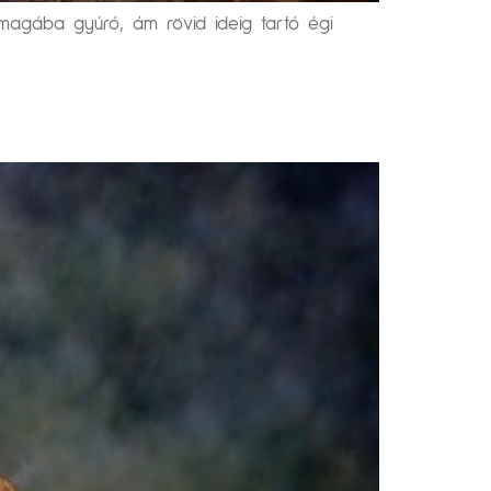
magába gyúró, ám rövid ideig tartó égi