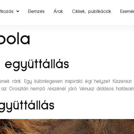
tkozás
Elemzés
Árak
Cikkek, publikációk
Esemé
bola
együttállás
k ránk. Egy különlegesen inspiráló égi helyzet fűszerezi a
az Oroszlán nemző részénél járó Vénusz áldásos hatásaina
yüttállás