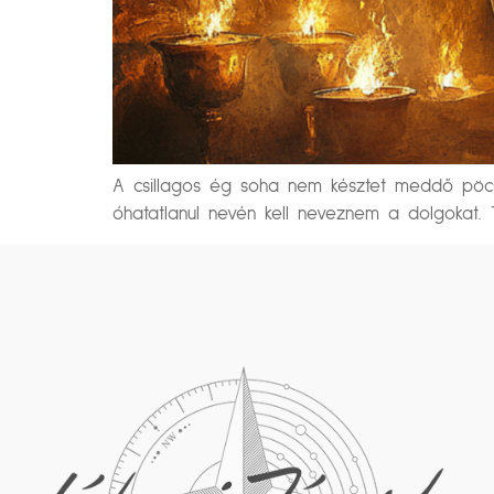
A csillagos ég soha nem késztet meddő pöcsö
óhatatlanul nevén kell neveznem a dolgokat.