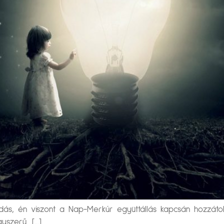
ndás, én viszont a Nap-Merkúr együttállás kapcsán hozzáto
yszerű. […]