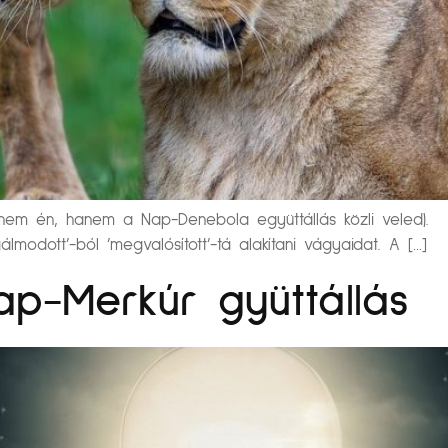
ezt nem én, hanem a Nap-Denebola együttállás közli vele
modott’-ból ’megvalósított’-tá alakítani vágyaidat. A […]
ap-Merkúr gyüttállás