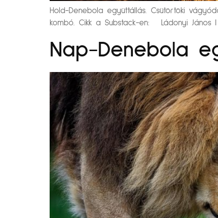
Hold-Denebola együttállás. Csütörtöki vágyó
kombó. Cikk a Substack-en: Ládonyi János 
Nap-Denebola eg