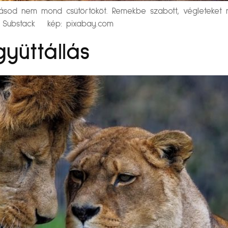
dásod nem mond csütörtököt. Remekbe szabott, végleteket 
| Substack kép: pixabay.com
yüttállás