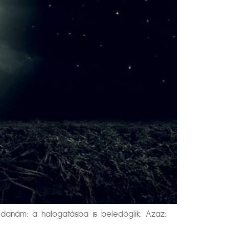
ldanám: a halogatásba is beledöglik. Azaz: