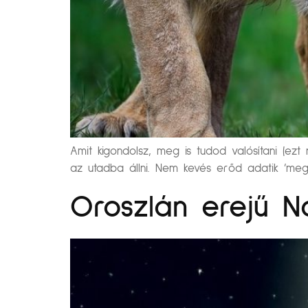
Amit kigondolsz, meg is tudod valósítani (
az utadba állni. Nem kevés erőd adatik ’megál
Oroszlán erejű N