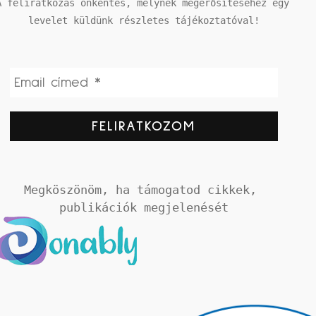
A feliratkozás önkéntes, melynek megerősítéséhez egy 
levelet küldünk részletes tájékoztatóval!
Megköszönöm, ha támogatod cikkek, 
publikációk megjelenését