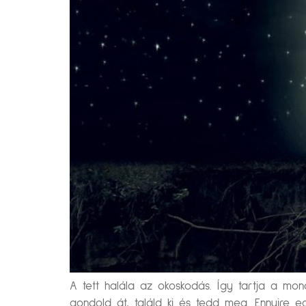
A tett halála az okoskodás. Így tartja a mo
gondold át, találd ki és tedd meg. Ennyire eg