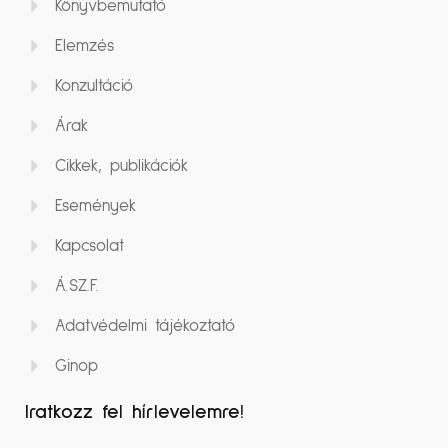
Könyvbemutató
Elemzés
Konzultáció
Árak
Cikkek, publikációk
Események
Kapcsolat
Á.SZ.F.
Adatvédelmi tájékoztató
Ginop
Iratkozz fel hírlevelemre!