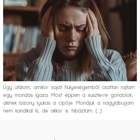
Úgy utálom, amikor saját hülyeségemből csattan rajtam
egy mondás igaza. Most éppen a suszterre gondolok,
akinek bizony lyukas a cipője. Mondjuk a nagylábujjam
nem kandikál ki, de akkor is: hibáztam. […]