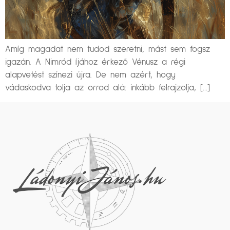
Amíg magadat nem tudod szeretni, mást sem fogsz
igazán. A Nimród íjához érkező Vénusz a régi
alapvetést színezi újra. De nem azért, hogy
vádaskodva tolja az orrod alá: inkább felrajzolja, […]