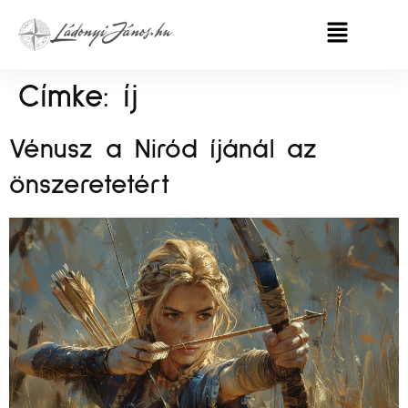
Címke:
íj
Vénusz a Niród íjánál az
önszeretetért