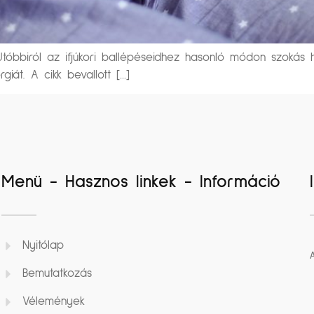
bbiról az ifjúkori ballépéseidhez hasonló módon szokás ha
iát. A cikk bevallott […]
Menü - Hasznos linkek - Információ
Nyitólap
Bemutatkozás
Vélemények