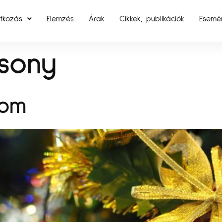
tkozás
Elemzés
Árak
Cikkek, publikációk
Esemé
sony
yom