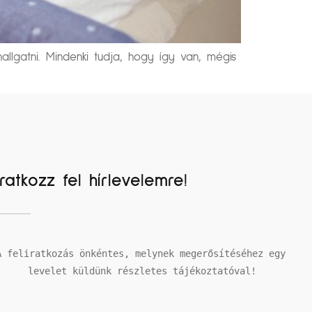
llgatni. Mindenki tudja, hogy így van, mégis
Iratkozz fel hírlevelemre!
A feliratkozás önkéntes, melynek megerősítéséhez egy 
levelet küldünk részletes tájékoztatóval!