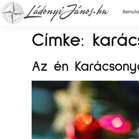
Bemuta
Címke:
karác
Az én Karácson