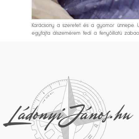
Karácsony a szeretet és a gyomor ünnepe. Utó
egyfajta álszemérem fedi a fenyőillatú zabaorg