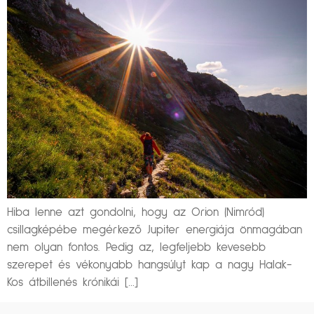
Hiba lenne azt gondolni, hogy az Orion (Nimród)
csillagképébe megérkező Jupiter energiája önmagában
nem olyan fontos. Pedig az, legfeljebb kevesebb
szerepet és vékonyabb hangsúlyt kap a nagy Halak-
Kos átbillenés krónikái […]