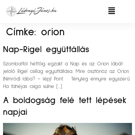
Címke:
orion
Nap-Rigel együttállás
Szombattól hétfőig egzakt a Nap és az Orion lábát
jelölő Rigel csillag együttállása. Mire ösztönöz az Orion
(Nimród) lába? – lépj! Pont. Tényleg ennyire egyszerű.
Ha fahéjas csiga sülne […]
A boldogság felé tett lépések
napjai