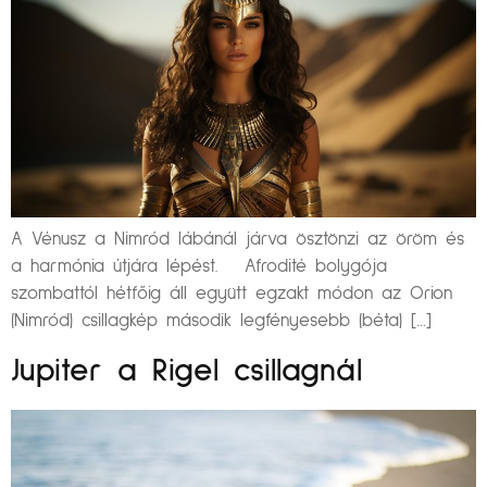
A Vénusz a Nimród lábánál járva ösztönzi az öröm és
a harmónia útjára lépést. Afrodité bolygója
szombattól hétfőig áll együtt egzakt módon az Orion
(Nimród) csillagkép második legfényesebb (béta) […]
Jupiter a Rigel csillagnál