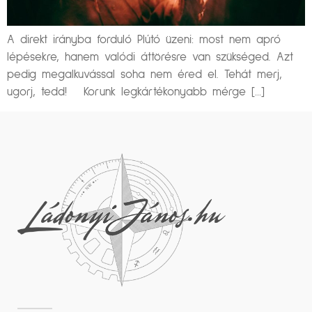
A direkt irányba forduló Plútó üzeni: most nem apró
lépésekre, hanem valódi áttörésre van szükséged. Azt
pedig megalkuvással soha nem éred el. Tehát merj,
ugorj, tedd! Korunk legkártékonyabb mérge […]