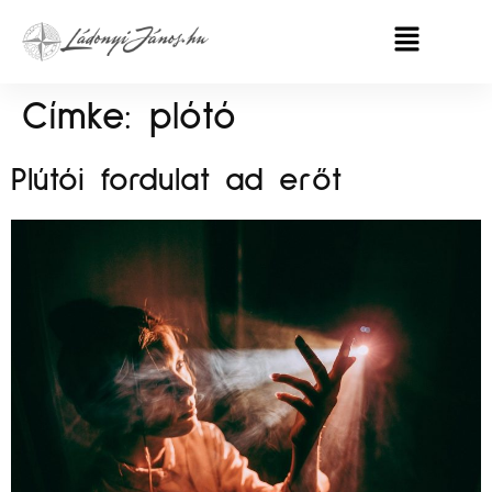
Címke:
plótó
Plútói fordulat ad erőt