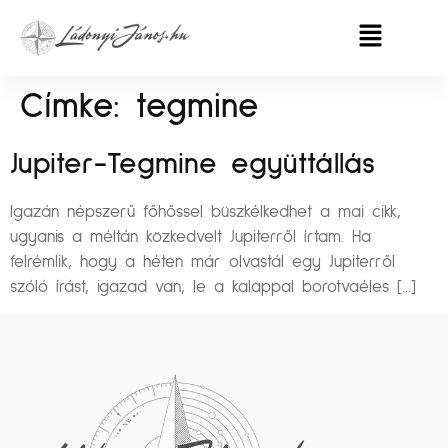
Címke:
tegmine
Jupiter-Tegmine együttállás
Igazán népszerű főhőssel büszkélkedhet a mai cikk,
ugyanis a méltán közkedvelt Jupiterről írtam. Ha
felrémlik, hogy a héten már olvastál egy Jupiterről
szóló írást, igazad van, le a kalappal borotvaéles […]