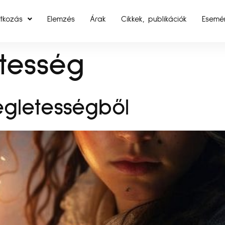
tkozás
Elemzés
Árak
Cikkek, publikációk
Esemé
tesség
égletességből