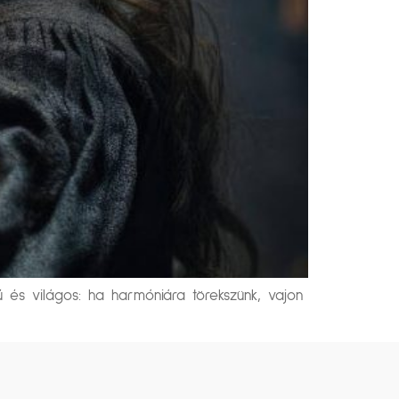
ű és világos: ha harmóniára törekszünk, vajon