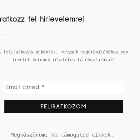
Iratkozz fel hírlevelemre!
A feliratkozás önkéntes, melynek megerősítéséhez egy 
levelet küldünk részletes tájékoztatóval!
Megköszönöm, ha támogatod cikkek, 