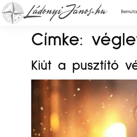
Bemuta
Címke:
végle
Kiút a pusztító v