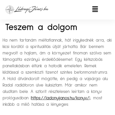
Teszem a dolgom
Ha nem tartanám méltatlannak, hát irigykednék arra, aki
kicsi korától a spiritualitás útját járhatta. Bár bennem
megvolt a hajlam, ám a környezet finoman szólva sem
támogatta ezirányú érdeklődésemet. Egy kétszobás
panellakásban éltünk a hatodik emeleten. Remek
kilátással a szemközti tizenöt szintes betonmonstrumra.
A Hold átvándorolt mögötte, én pedig a vajsárga alu
Radal radiátoron ülve kuksiztam. Már amikor nem
aludtam bele. A sztorit résztelesen leírtam a könyv
prológusában (
https://ladonyijanos.hu/konyv/
), most
inkább a miliő hatása a lényeges: