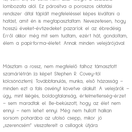
lombozata alól. Ez párosítva a poroszos oktatási
rendszer által táplált megfeleléssel képes kiváltani a
hatást, amit én is megtapasztaltam. Nevezetesen, hogy
hosszú éveket-évtizedeket pazarlok el az ébredésig.
Erről akkor még mit sem tudtam, ezért hát, gondoltam,
élem a papírforma-életet. Annak minden velejárójával:
Másztam a rossz, nem megfelelő falhoz támasztott
szamárlétrán (a képet Stephen R. Covey-tól
kölcsönöztem). Továbbtanulás, munka, első házasság –
minden ezt a fals ösvényt követve alakult. A velejárók –
úgy, mint kiégés, boldogtalanság, értelmetlenség-érzet
– sem maradtak el. Be-bekúszott, hogy az élet nem
ennyi – nem lehet ennyi. Még nem hullott halkan
sorsom poharába az utolsó csepp, mikor jó
„szerencsém” visszaterelt a csillagok útjára.