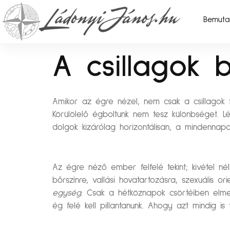
Bemuta
A csillagok b
Amikor az égre nézel, nem csak a csillagok
Körülölelő égboltunk nem tesz különbséget. L
dolgok kizárólag horizontálisan, a mindennap
Az égre néző ember felfelé tekint; kivétel né
bőrszínre, vallási hovatartozásra, szexuális 
egység.
Csak a hétköznapok csörtéiben elmer
ég felé kell pillantanunk. Ahogy azt mindig is