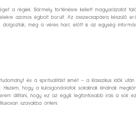
get a régiek. Bármely történésre kellett magyarázatot talá
elekre azonos égbolt borult. Az összecsapásra készülő erő
 dolgoztak; még a véres harc előtt is az egység informáci
udományt és a spiritualitást ismét – a klasszikus idők utá
lat. Hiszem, hogy a kulcsgondolatok sokaknak kínálnak meg
rem állítani, hogy ez az egyik legfontosabb írás a sok eze
lusosan szavakba önteni.