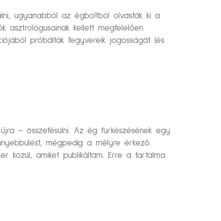
lni, ugyanabból az égboltból olvasták ki a
k asztrológusainak kellett megfelelően
ójából próbálták fegyvereik jogosságát (és
n újra – összefésülni. Az ég fürkészésének egy
könnyebbülést, mégpedig a mélyre érkező
r közül, amiket publikáltam. Erre a tartalma