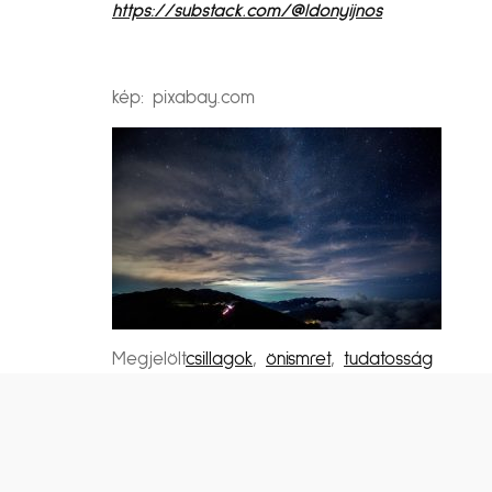
https://substack.com/@ldonyijnos
kép: pixabay.com
Megjelölt
csillagok
,
önismret
,
tudatosság