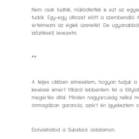
Nem csak tudták, működtették is ezt az egysé
tudók. Egy-egy ütközet előtt a szembenálló f
értelmezni az égiek üzenetét. De ugyanabból
időzítését) levezetni.
**
A teljes cikkben elmesélem, hogyan tudjuk a t
kevéssé ismert titkáról lebbentem fel a fáty
megértés által. Minden nagyarcúság nélkül me
önmagában garancia; azért én igyekeztem stí
Elolvashatod a Substack oldalamon: