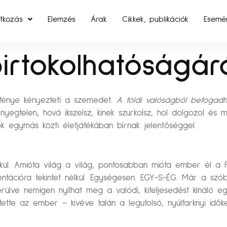
tkozás
Elemzés
Árak
Cikkek, publikációk
Esemé
irtokolhatóságár
 fénye kényezteti a szemedet.
A földi valóságból befogadh
ényegtelen, hová ikszelsz, kinek szurkolsz, hol dolgozol é
ok egymás közti életjátékában bírnak jelentőséggel.
lkül. Amióta világ a világ, pontosabban mióta ember él a Fö
orientációra tekintet nélkül. Egységesen. EGY-S-ÉG. Már a sz
ülve nemigen nyílhat meg a valódi, kiteljesedést kínáló eg
 tette az ember – kivéve talán a legutolsó, nyúlfarknyi időke