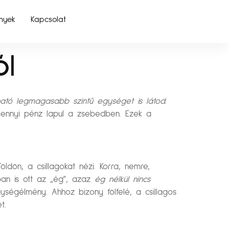
nyek
Kapcsolat
ól
ató legmagasabb szintű egységet is látod.
s mennyi pénz lapul a zsebedben. Ezek a
ldön, a csillagokat nézi. Korra, nemre,
óban is ott az „ég”, azaz
ég nélkül nincs
ységélmény. Ahhoz bizony fölfelé, a csillagos
t.