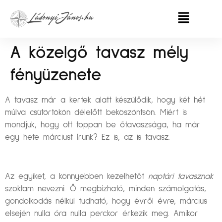
A közelgő tavasz mély
fényüzenete
A tavasz már a kertek alatt készülődik, hogy két hét
múlva csütörtökön délelőtt beköszöntsön. Miért is
mondjuk, hogy ott toppan be őtavaszsága, ha már
egy hete márciust írunk? Ez is, az is tavasz.
Az egyiket, a könnyebben kezelhetőt
naptári tavasznak
szoktam nevezni. Ő megbízható, minden számolgatás,
gondolkodás nélkül tudható, hogy évről évre, március
elsején nulla óra nulla perckor érkezik meg. Amikor