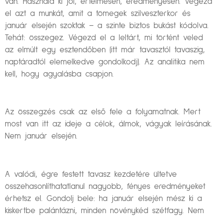
van. Használd ki jól, értelmesen, eredményesen. Végezd
el azt a munkát, amit a tömegek szilveszterkor és
január elsején szoktak – a szinte biztos bukást kódolva.
Tehát: összegez. Végezd el a leltárt, mi történt veled
az elmúlt egy esztendőben (itt már tavasztól tavaszig,
naptáradtól elemelkedve gondolkodj). Az analitika nem
kell, hogy agyalásba csapjon.
Az összegzés csak az első fele a folyamatnak. Mert
most van itt az ideje a célok, álmok, vágyak leírásának.
Nem január elsején.
A valódi, égre festett tavasz kezdetére ültetve
összehasonlíthatatlanul nagyobb, fényes eredményeket
érhetsz el. Gondolj bele: ha január elsején mész ki a
kiskertbe palántázni, minden növénykéd szétfagy. Nem