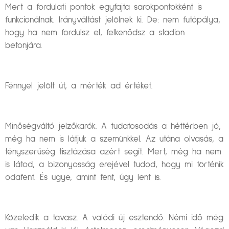
Mert a fordulati pontok egyfajta sarokpontokként is
funkcionálnak. Irányváltást jelölnek ki. De: nem futópálya,
hogy ha nem fordulsz el, felkenődsz a stadion
betonjára.
Fénnyel jelölt út, a mérték ad értéket.
Minőségváltó jelzőkarók. A tudatosodás a héttérben jó,
még ha nem is látjuk a szemünkkel. Az utána olvasás, a
tényszerűség tisztázása azért segít. Mert, még ha nem
is látod, a bizonyosság erejével tudod, hogy mi történik
odafent. És ugye, amint fent, úgy lent is.
Közeledik a tavasz. A valódi új esztendő. Némi idő még