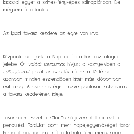
lapozol egyet a színes-fényképes falinaptárban. De
mégsem ő a fontos.
Az igazi tavasz kezdete az égre van írva.
Központi csillagunk, a Nap belép a Kos asztrológiai
jelébe. Őt
valódi tavasznak
hívjuk; a köznyelvben a
csillagászati
jelzőt akasztották rá. Ez a történés
azonban minden esztendőben kicsit más időpontban
esik meg. A csillagos égre nézve pontosan kiolvasható
a tavasz kezdetének ideje.
Tavaszpont. Ezzel a különös kifejezéssel illetik ezt a
pendülést. Fordulati pont, mert napéjegyenlőséget takar.
Fordulat, ugyanis innentől a látható fény mennyisége,