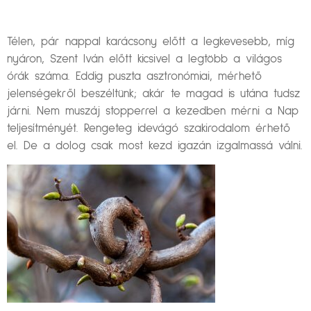
Télen, pár nappal karácsony előtt a legkevesebb, míg
nyáron, Szent Iván előtt kicsivel a legtöbb a világos
órák száma. Eddig puszta asztronómiai, mérhető
jelenségekről beszéltünk; akár te magad is utána tudsz
járni. Nem muszáj stopperrel a kezedben mérni a Nap
teljesítményét. Rengeteg idevágó szakirodalom érhető
el. De a dolog csak most kezd igazán izgalmassá válni.