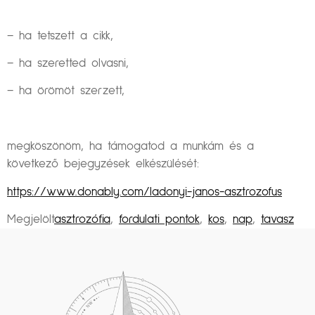
– ha tetszett a cikk,
– ha szeretted olvasni,
– ha örömöt szerzett,
megköszönöm, ha támogatod a munkám és a
következő bejegyzések elkészülését:
https://www.donably.com/ladonyi-janos-asztrozofus
Megjelölt
asztrozófia
,
fordulati pontok
,
kos
,
nap
,
tavasz