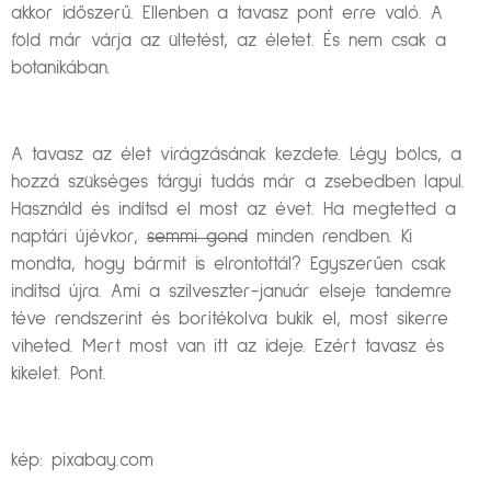
akkor időszerű. Ellenben a tavasz pont erre való. A
föld már várja az ültetést, az életet. És nem csak a
botanikában.
A tavasz az élet virágzásának kezdete. Légy bölcs, a
hozzá szükséges tárgyi tudás már a zsebedben lapul.
Használd és indítsd el most az évet. Ha megtetted a
naptári újévkor,
semmi gond
minden rendben. Ki
mondta, hogy bármit is elrontottál? Egyszerűen csak
indítsd újra. Ami a szilveszter-január elseje tandemre
téve rendszerint és borítékolva bukik el, most sikerre
viheted. Mert most van itt az ideje. Ezért tavasz és
kikelet. Pont.
kép: pixabay.com