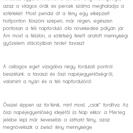
azaz a világos órák és percek száma meghaladja a
sötétekét. Most pendül át a fény egy elképzelt
holtponton. Köszöni szépen, már régen, egészen
pontosan a téli napforduló óta növekedési pályán jár.
Ám most a félúton, a sötétség felett aratott mennyiségi
győzelem stációjában hirdet tavaszt.
A csillagos eget vizsgálva négy fordulati pontról
beszélünk: a tavaszi és őszi napéjegyenlőségről,
valamint a nyári és a téli napfordulóról.
Ősszel éppen az történik, mint most, „csak” fordítva. Az
őszi napéjegyenlőség idejétől (a Nap ekkor a Mérleg
jelébe lép) már kevesebb a
látható
fény, azaz
megnövekszik a
belső fény
mennyisége.