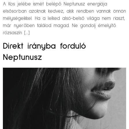
A Kos jelébe ismét belépő Neptunusz energiája
elsősorban azoknak kedvez, akik rendben vannak önnön
mélységeikkel. Ha a lelked alsó-belső világa nem riaszt,
már nyerőben találod magad. Ne gondolj émelyítő
rózsaszín […]
Direkt irányba forduló
Neptunusz