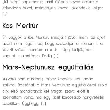
„túl szép” naplemente, amit élőben nézve örökre a
szívedben őrzöl, festményen viszont öklendezel, olyan
[…]
Kos Merkúr
Én vagyok a Kos Merkúr, mindjárt jövök (nem, az ajtót
azért nem rúgom be, hogy szakadjon a zsanér), s a
következőket mondom neked: Úgy tartják, nem
vagyok szalonképes. Pedig […]
Mars-Neptunusz együttállás
Kurvára nem mindegy, mihez kezdesz egy adag
sz@rral. Bocsánat, a Mars-Neptunusz együttállásról szóló
cikk első mondatának két trágár szava előtt is
szólhattam volna: ma egy kicsit karcosabb hangvétellel
készültem. Úgyhogy, […]