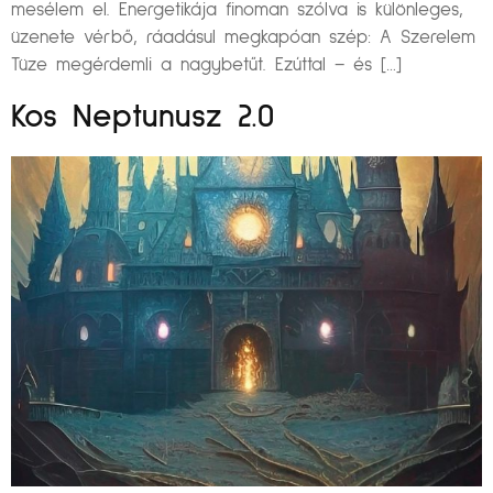
mesélem el. Energetikája finoman szólva is különleges,
üzenete vérbő, ráadásul megkapóan szép: A Szerelem
Tüze megérdemli a nagybetűt. Ezúttal – és […]
Kos Neptunusz 2.0