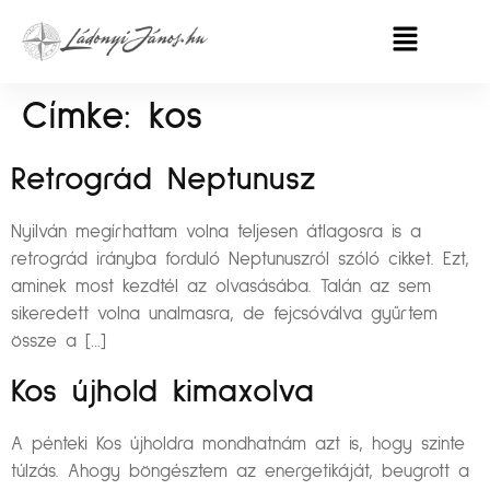
Címke:
kos
Retrográd Neptunusz
Nyilván megírhattam volna teljesen átlagosra is a
retrográd irányba forduló Neptunuszról szóló cikket. Ezt,
aminek most kezdtél az olvasásába. Talán az sem
sikeredett volna unalmasra, de fejcsóválva gyűrtem
össze a […]
Kos újhold kimaxolva
A pénteki Kos újholdra mondhatnám azt is, hogy szinte
túlzás. Ahogy böngésztem az energetikáját, beugrott a