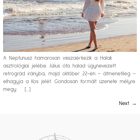
A Neptunusz hamarosan visszaérkezik a Halak
asztrológiai jelébe. Július óta halad úgynevezett
retrográd irányba, majd október 22-én – átmenetileg –
elhagyja a Kos jelét. Gondosan formált üzenete mélyre
megy: […]
Next
→