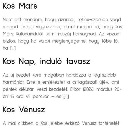
Kos Mars
Nem azt mondom, hogy azonnal, reflex-szerűen vágd
magad feszes vigyázz!-ba, amint meghallod, hogy Kos
Mars. Katonaindulót sem muszáj harsognod. Az viszont
biztos, hogy ha valaki megfenyegetne, hogy főbe lő,
ha […]
Kos Nap, induló tavasz
Az új kezdet köre magában hordozza a legtisztább
harmóniát. Erre is emlékeztet a csillagászati újév, ami
péntek délután veszi kezdetét. Ekkor (2026. március 20-
án 15 óra 45 perckor – és […]
Kos Vénusz
A mai cikkben a Kos jelébe érkező Vénusz történetét