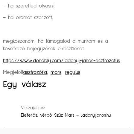
– ha szeretted olvasni,
– ha örömöt szerzett,
megköszönöm, ha támogatod a munkám és a
következő bejegyzések elkészülését:
https://www.donably.com/ladonyi-janos-asztrozofus
Megjelölt
asztrozófia
,
mars
,
regulus
Egy válasz
Visszajelzés:
Életerős, vérbő Szűz Mars – Ladonyijanos.hu