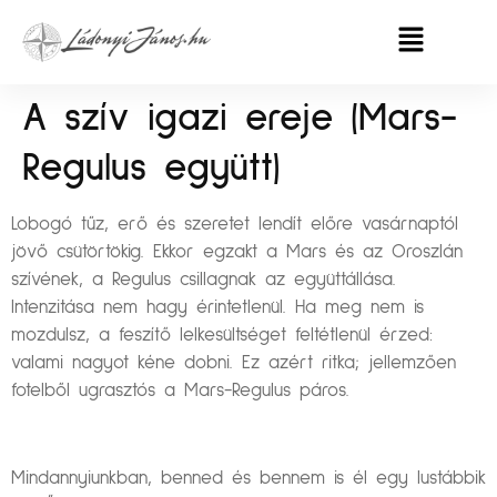
A szív igazi ereje (Mars-
Regulus együtt)
Lobogó tűz, erő és szeretet lendít előre vasárnaptól
jövő csütörtökig. Ekkor egzakt a Mars és az Oroszlán
szívének, a Regulus csillagnak az együttállása.
Intenzitása nem hagy érintetlenül. Ha meg nem is
mozdulsz, a feszítő lelkesültséget feltétlenül érzed:
valami nagyot kéne dobni. Ez azért ritka; jellemzően
fotelből ugrasztós a Mars-Regulus páros.
Mindannyiunkban, benned és bennem is él egy lustábbik