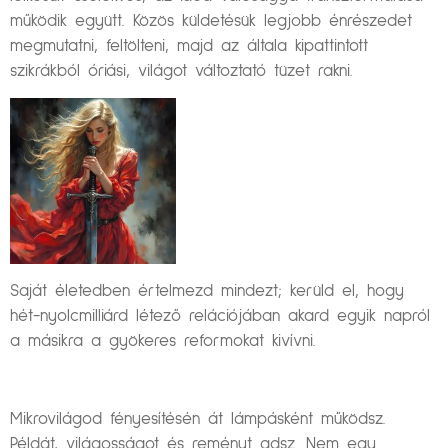
működik együtt. Közös küldetésük legjobb énrészedet
megmutatni, feltölteni, majd az általa kipattintott
szikrákból óriási, világot változtató tüzet rakni.
Saját életedben értelmezd mindezt; kerüld el, hogy
hét-nyolcmilliárd létező relációjában akard egyik napról
a másikra a gyökeres reformokat kivívni.
Mikrovilágod fényesítésén át lámpásként működsz.
Példát, világosságot és reményt adsz. Nem egy