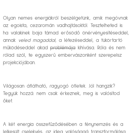
Olyan nemes energiákról beszélgetünk, amik megóvnak
az egoista, cezaromán vadhajtásoktól. Tesztelheted is:
ha valakinek baja támad erősödő önérvényesítéseddel,
annak
veled magaddal,
a létezéseddel, a tükörtartó
működéseddel akad
problémája
kihívása. Róla és nem
rólad szól, te egyszerű embervászonként szerepelsz
projekciójában.
Világosan átlátható, ragyogó ötletek. Jól hangzik?
Tegyük hozzá: nem csak érkeznek, meg is valósítod
őket.
A két energia összefűződésében a fénynemzés és a
lelkesült cselekvés, az idea valósággá transzformálása