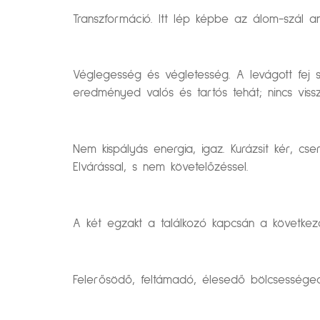
Transzformáció. Itt lép képbe az álom-szál an
Véglegesség és végletesség. A levágott fej s
eredményed valós és tartós tehát; nincs viss
Nem kispályás energia, igaz. Kurázsit kér, cs
Elvárással, s nem követelőzéssel.
A két egzakt a találkozó kapcsán a következ
Felerősödő, feltámadó, élesedő bölcsességed