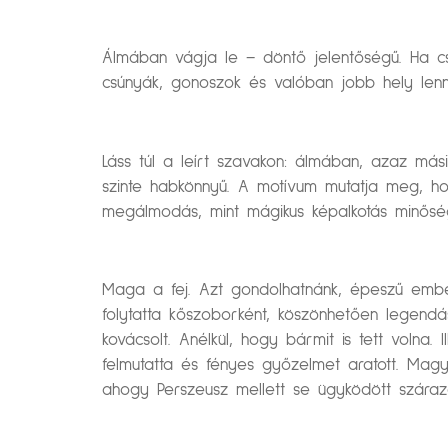
Álmában vágja le – döntő jelentőségű. Ha csa
csúnyák, gonoszok és valóban jobb hely lenn
Láss túl a leírt szavakon: álmában, azaz más
szinte habkönnyű. A motívum mutatja meg, h
megálmodás, mint mágikus képalkotás minősé
Maga a fej. Azt gondolhatnánk, épeszű ember
folytatta kőszoborként, köszönhetően legendá
kovácsolt. Anélkül, hogy bármit is tett volna. 
felmutatta és fényes győzelmet aratott. Magya
ahogy Perszeusz mellett se ügyködött szárazd