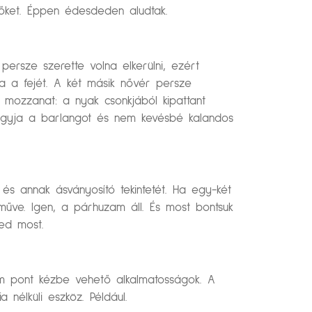
 őket. Éppen édesdeden aludtak.
ersze szerette volna elkerülni, ezért
a a fejét. A két másik nővér persze
zó mozzanat: a nyak csonkjából kipattant
hagyja a barlangot és nem kevésbé kalandos
 és annak ásványosító tekintetét. Ha egy-két
műve. Igen, a párhuzam áll. És most bontsuk
ked most.
nem pont kézbe vehető alkalmatosságok. A
nélküli eszköz. Például.