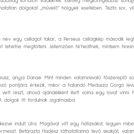
 tudatilag korlátolt valakiknek. Esetleg megkönnyebbült sóh
atatlan dolgokat „művelő” hölgyek esetében. Tiszta sor, vi
 név egy csillagot takar, a Perseus csillagkép második leg
et lehetne megtölteni. Jellemzően hírhedtnek, mintsem híres
z, anyja Danaé. Mint minden valamirevaló főszereplő sorsá
rozó pontjára érkezik, mikor a halandó Medusza Gorgó levá
ett részt, ahová ajándékként illett volna egy lovat vinni.
 dolgok itt fordulnak izgalmasba.
kezve indult útra. Magával vitt egy hátizsákot, legyen mibe
eszt. Betárazta Hadész láthatatlanná tevő sisakját, vala