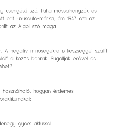
ágy csengésű szó. Puha mássalhangzók és
t brit luxusautó-márka, ám 1947. óta az
onlít az Algol szó maga.
r. A negatív minőségekre is készséggel szállít
lál” a közös bennük. Sugallják erővel és
lehet?
nre használható, hogyan érdemes
raktikumokat:
lenegy gyors aktussal.