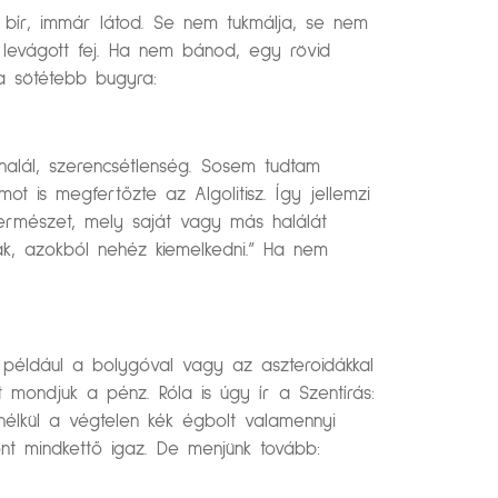
l bír, immár látod. Se nem tukmálja, se nem
a levágott fej. Ha nem bánod, egy rövid
a sötétebb bugyra:
s halál, szerencsétlenség. Sosem tudtam
ot is megfertőzte az Algolitisz. Így jellemzi
 természet, mely saját vagy más halálát
ak, azokból nehéz kiemelkedni.” Ha nem
en például a bolygóval vagy az aszteroidákkal
mondjuk a pénz. Róla is úgy ír a Szentírás:
 nélkül a végtelen kék égbolt valamennyi
ont mindkettő igaz. De menjünk tovább: