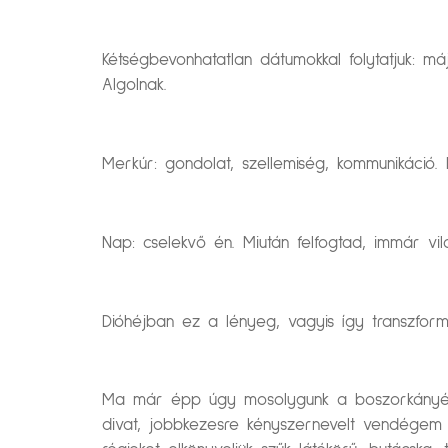
Kétségbevonhatatlan dátumokkal folytatjuk: m
Algolnak.
Merkúr: gondolat, szellemiség, kommunikáció. 
Nap: cselekvő én. Miután felfogtad, immár vil
Dióhéjban ez a lényeg, vagyis így transzform
Ma már épp úgy mosolygunk a boszorkányége
divat, jobbkezesre kényszernevelt vendégem 