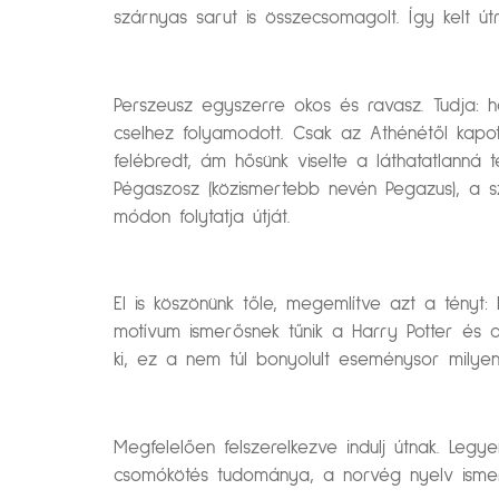
szárnyas sarut is összecsomagolt. Így kelt 
Perszeusz egyszerre okos és ravasz. Tudja: 
cselhez folyamodott. Csak az Athénétől kapo
felébredt, ám hősünk viselte a láthatatlanná 
Pégaszosz (közismertebb nevén Pegazus), a 
módon folytatja útját.
El is köszönünk tőle, megemlítve azt a tényt:
motívum ismerősnek tűnik a Harry Potter és a
ki, ez a nem túl bonyolult eseménysor milyen 
Megfelelően felszerelkezve indulj útnak. Le
csomókötés tudománya, a norvég nyelv ismere