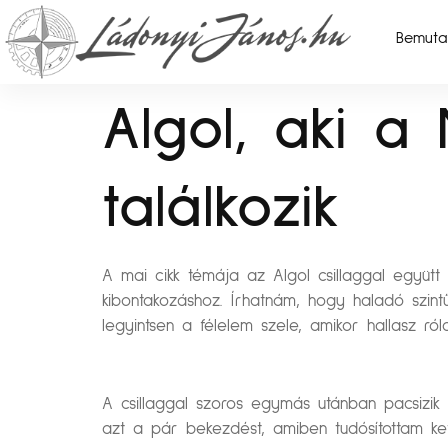
Bemuta
Algol, aki a
találkozik
A mai cikk témája az Algol csillaggal együtt
kibontakozáshoz. Írhatnám, hogy haladó szin
legyintsen a félelem szele, amikor hallasz r
A csillaggal szoros egymás utánban pacsizik 
azt a pár bekezdést, amiben tudósítottam kett