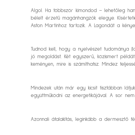
Algol. Ha többször kimondod – lehetőleg ha
bélelt érzetű magánhangzók elegye. Kísérteti
Aston Martinhoz tartozik. A Lagondát a kényel
Tudnod kell, hogy a nyelvészet tudománya (lati
jó megoldást. Két egyszerű, közismert példát
keményen, mire is számíthatsz. Mindez teljes
Mindezek után már egy kicsit tisztábban látj
együttműködni az energetikájával. A sor nem 
Azonnali átalakítás, leginkább a dermesztő 