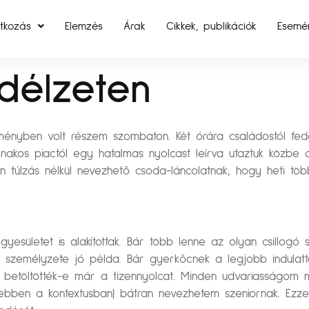
tkozás
Elemzés
Árak
Cikkek, publikációk
Esemé
délzeten
lményben volt részem szombaton. Két órára családostól fed
nakos piactól egy hatalmas nyolcast leírva utaztuk közbe
 túlzás nélkül nevezhető csoda-láncolatnak, hogy heti tö
esületet is alakítottak. Bár több lenne az olyan csillogó sz
ős személyzete jó példa. Bár gyerkőcnek a legjobb indulatt
, betöltötték-e már a tizennyolcat. Minden udvariasságom me
ebben a kontextusban) bátran nevezhetem szeniornak. Ezze