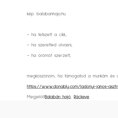
kép: balabanhajo.hu
– ha tetszett a cikk,
– ha szeretted olvasni,
– ha örömöt szerzett,
megköszönöm, ha támogatod a munkám és a k
https://www.donably.com/ladonyi-janos-asztr
Megjelölt
Balabán hajó
,
Ráckeve