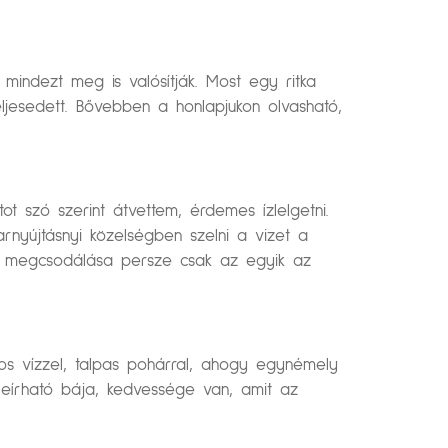
mindezt meg is valósítják. Most egy ritka
ljesedett. Bővebben a honlapjukon olvasható,
ot szó szerint átvettem, érdemes ízlelgetni.
rnyújtásnyi közelségben szelni a vizet a
ló megcsodálása persze csak az egyik az
kos vízzel, talpas pohárral, ahogy egynémely
n leírható bája, kedvessége van, amit az