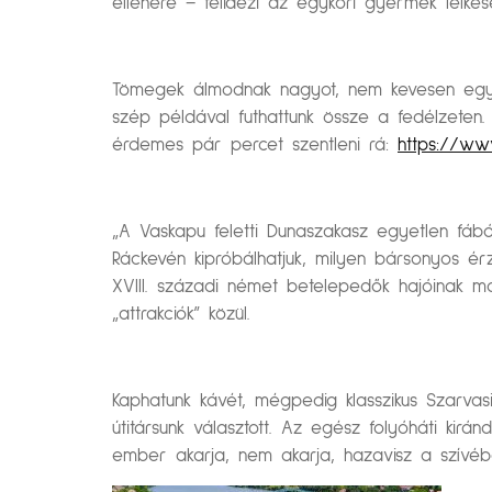
ellenére – felidézi az egykori gyermek lelkes
Tömegek álmodnak nagyot, nem kevesen egyenes
szép példával futhattunk össze a fedélzeten.
érdemes pár percet szentleni rá:
https://www
„A Vaskapu feletti Dunaszakasz egyetlen fából
Ráckevén kipróbálhatjuk, milyen bársonyos ér
XVIII. századi német betelepedők hajóinak 
„attrakciók” közül.
Kaphatunk kávét, mégpedig klasszikus Szarvas
útitársunk választott. Az egész folyóháti kir
ember akarja, nem akarja, hazavisz a szívéb