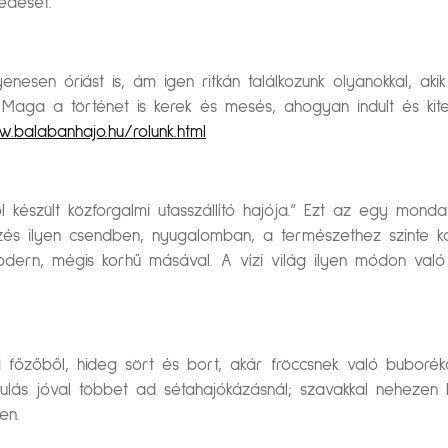
edését.
en óriást is, ám igen ritkán találkozunk olyanokkal, akik 
 Maga a történet is kerek és mesés, ahogyan indult és kite
.balabanhajo.hu/rolunk.html
 készült közforgalmi utasszállító hajója.” Ezt az egy mondat
zés ilyen csendben, nyugalomban, a természethez szinte ka
modern, mégis korhű másával. A vízi világ ilyen módon va
i főzőből, hideg sört és bort, akár fröccsnek való buboré
ándulás jóval többet ad sétahajókázásnál; szavakkal neheze
en.