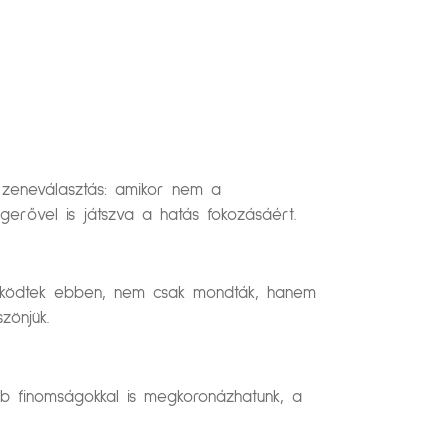
os zeneválasztás: amikor nem a
ngerővel is játszva a hatás fokozásáért.
működtek ebben, nem csak mondták, hanem
zönjük.
b finomságokkal is megkoronázhatunk, a