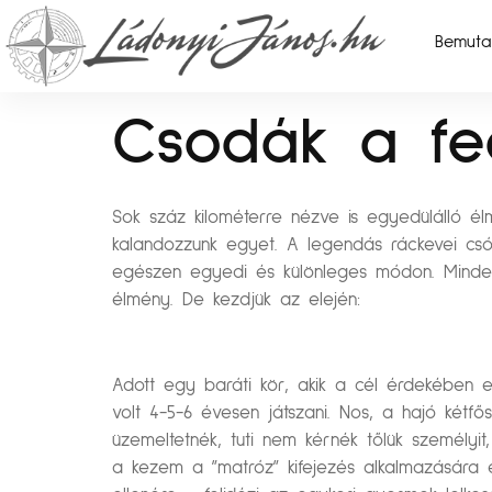
Bemuta
Csodák a fe
Sok száz kilométerre nézve is egyedülálló é
kalandozzunk egyet. A legendás ráckevei csó
egészen egyedi és különleges módon. Minden
élmény. De kezdjük az elején:
Adott egy baráti kör, akik a cél érdekében egy
volt 4-5-6 évesen játszani. Nos, a hajó kétf
üzemeltetnék, tuti nem kérnék tőlük személyit
a kezem a ”matróz” kifejezés alkalmazására 