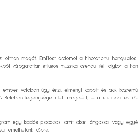
t érzi otthon magát. Említést érdemel a hihetetlenül hangulat
kból válogatottan stílusos muzsika csendül fel; olykor a ha
z ember valóban úgy érzi, élményt kapott és akik közre
A Balabán legénysége kitett magáért, le a kalappal és kös
ogram egy kiadós piacozás, amit akár lángossal vagy egyé
al emelhetünk köbre.