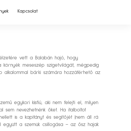
nyek
Kapcsolat
élzetére vett a Balabán hajó, hogy
 a környék meseszép szigetvilágát, mégpedig
bb alkalommal bárki számára hozzáférhető az
emű egykori kisfiú, aki nem felejti el, milyen
al sem nevezhetnénk őket. Ha italboltot
llett is a kapitányt és segítőjét (nem áll rá
l együtt a szemük csillogása – az ősz hajak