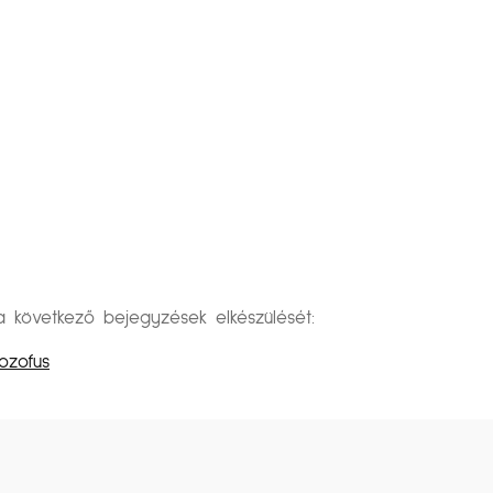
övetkező bejegyzések elkészülését:
ozofus