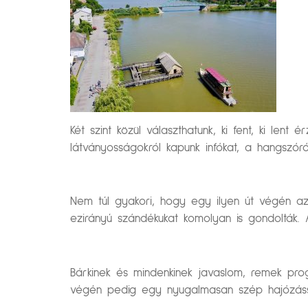
Két szint közül választhatunk, ki fent, ki len
látványosságokról kapunk infókat, a hangszóró
Nem túl gyakori, hogy egy ilyen út végén a
ezirányú szándékukat komolyan is gondolták. 
Bárkinek és mindenkinek javaslom, remek pr
végén pedig egy nyugalmasan szép hajózáss