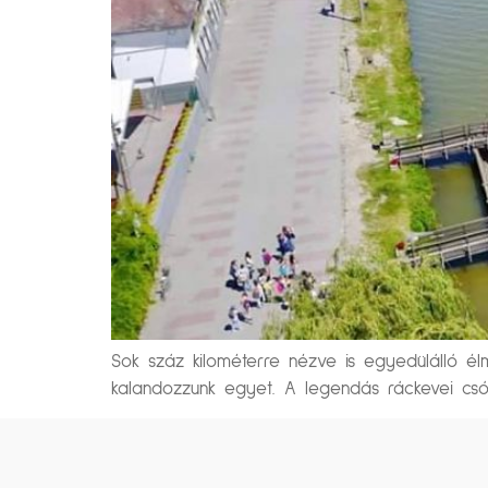
Sok száz kilométerre nézve is egyedülálló é
kalandozzunk egyet. A legendás ráckevei csón