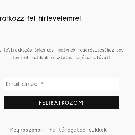
Iratkozz fel hírlevelemre!
A feliratkozás önkéntes, melynek megerősítéséhez egy 
levelet küldünk részletes tájékoztatóval!
Megköszönöm, ha támogatod cikkek, 