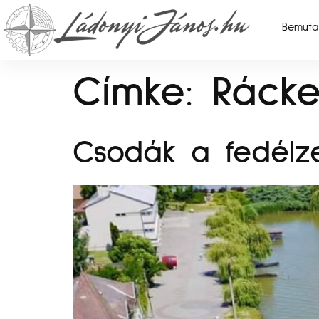
Bemuta
Címke:
Ráck
Csodák a fedélz