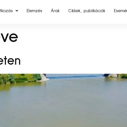
tkozás
Elemzés
Árak
Cikkek, publikációk
Esemé
eve
eten