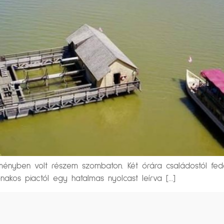
lményben volt részem szombaton. Két órára családostól fed
akos piactól egy hatalmas nyolcast leírva […]