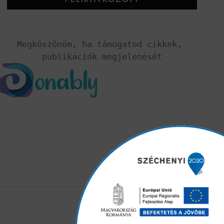
Megköszönöm, ha támogatod cikkek, 
publikációk megjelenését