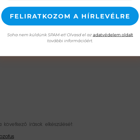
ság – jelen világunk egyik keresett-vágyott érzelmi nemesf
mber útjába. Ezért gondoltam, hogy a kurázsi-telérhez lámpá
Soha nem küldünk SPAM-et! Olvasd el az
adatvédelem oldalt
további információért.
övetkező írások elkészülését:
ozofus