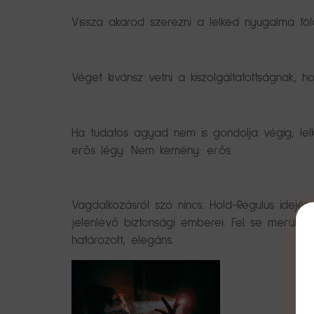
Vissza akarod szerezni a lelked nyugalma fölö
Véget kívánsz vetni a kiszolgáltatottságnak, h
Ha tudatos agyad nem is gondolja végig, lel
erős légy. Nem kemény: erős.
Vagdalkozásról szó nincs. Hold-Regulus idejé
jelenlévő biztonsági emberei. Fel se merül, 
határozott, elegáns.