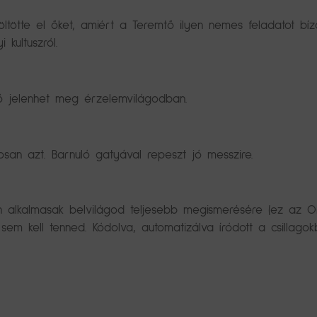
öltötte el őket, amiért a Teremtő ilyen nemes feladatot bí
kultuszról.
ő jelenhet meg érzelemvilágodban.
osan azt. Barnuló gatyával repeszt jó messzire.
n alkalmasak belvilágod teljesebb megismerésére (ez az Or
em kell tenned. Kódolva, automatizálva íródott a csillagok