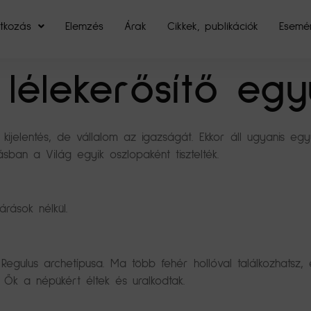
tkozás
Elemzés
Árak
Cikkek, publikációk
Esemé
lélekerősítő egy
kijelentés, de vállalom az igazságát. Ekkor áll ugyanis egy
ásban a Világ egyik oszlopaként tisztelték.
árások nélkül.
Regulus archetípusa. Ma több fehér hollóval találkozhatsz, e
 Ők a népükért éltek és uralkodtak.