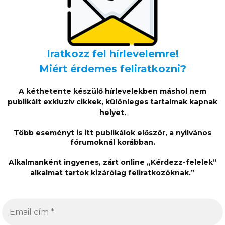
élési szintjét.
Iratkozz fel hírlevelemre!
Miért érdemes feliratkozni?
vagy FÉL, azaz egész leszel. Ekkor köszönthet rád az EGÉSZ-
A kéthetente készülő hírlevelekben máshol nem
gg, de a lelki épség áll a háromszög csúcsán. Mondom én.
publikált exkluzív cikkek, különleges tartalmak kapnak
helyet.
Több eseményt is itt publikálok először, a nyilvános
 Hold gyorsaságában rejlik, hiszen nem egészen huszonnyolc
fórumoknál korábban.
 Pont égi kísérőnk sebes léptei miatt ritkán írok Hold-tranz
Alkalmanként ingyenes, zárt online „Kérdezz-felelek”
alkalmat tartok kizárólag feliratkozóknak.”
önálló cikkre érdemesnek tartottam a június 29-én felfényl
tudj róla. Tudj róla és élj vele.