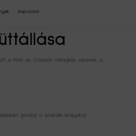
nyek
Kapcsolat
üttállása
ütt a Hold az Oroszlán csillagkép szívével, a
llenben gondolj a szakrális királyokra