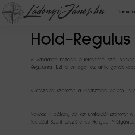
Bemuta
Hold-Regulus 
A vasárnap közepe a lelkierőről szól. Vaskos 
Regulussal. Ezt a csillagot az antik gondolkod
Kulcsszava: szeretet, a legtisztább polcról, elv
Nevess ki bátran, de az uralkodói szeretet a 
(például Szent Lászlóra és Hunyadi Mátyásra).