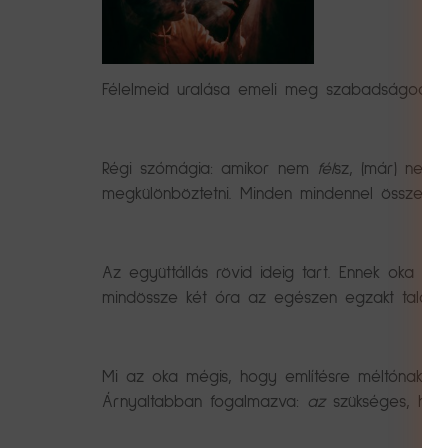
Félelmeid uralása emeli meg szabadságod meg
Régi szómágia: amikor nem
fél
sz, (már) nem 
megkülönböztetni. Minden mindennel összefü
Az együttállás rövid ideig tart. Ennek oka a
mindössze két óra az egészen egzakt találkozó.
Mi az oka mégis, hogy említésre méltónak és 
Árnyaltabban fogalmazva:
az
szükséges, hogy 