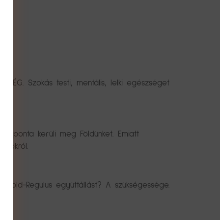
SÉG. Szokás testi, mentális, lelki egészséget
 naponta kerüli meg Földünket. Emiatt
itokról.
ő Hold-Regulus együttállást? A szükségessége.