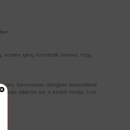
tsen.
gy, érzelmi igény formálódik benned, hogy
elegáns, háromrészes öltönyben észrevétlenül
árnapi lelkierőd ezt a köntöst hordja. Erős,