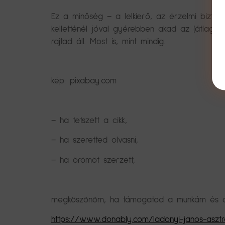
Ez a minőség – a lelkierő, az érzelmi bizton
kelletténél jóval gyérebben akad az (átlag)e
rajtad áll. Most is, mint mindig.
kép: pixabay.com
– ha tetszett a cikk,
– ha szeretted olvasni,
– ha örömöt szerzett,
megköszönöm, ha támogatod a munkám és a k
https://www.donably.com/ladonyi-janos-asztr