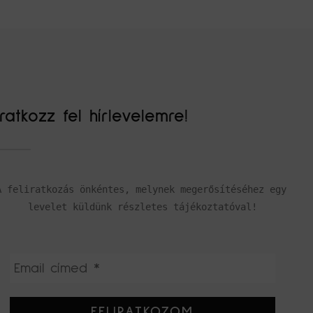
Iratkozz fel hírlevelemre!
A feliratkozás önkéntes, melynek megerősítéséhez egy 
levelet küldünk részletes tájékoztatóval!