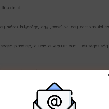
tti uralmat.
ogy mások hülyesége, egy „rossz” hír, egy beszólás kibillen
kiséged planétája, a Hold a Regulust érinti. Mélységes vá
n olyan elegánsan működhetsz, mint az ötcsillagos kaszinó 
hogy kidobónak gondolja őket bárki is – mert nem azok. Vas