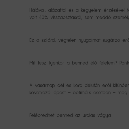
Hálával, alázattal és a kegyelem érzésével t
volt 40% visszaosztásról, sem meddő személyi 
Ez a szilárd, végtelen nyugalmat sugárzó er
Mit tesz ilyenkor a benned élő félelem? Pont
A vasárnap dél és kora délután erői kitűnőe
következő lépést – optimális esetben – meg s
Felébredhet benned az uralás vágya.