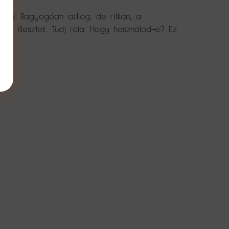
éme. Ragyogóan csillog, de ritkán, a
st illesztek. Tudj róla. Hogy használod-e? Ez