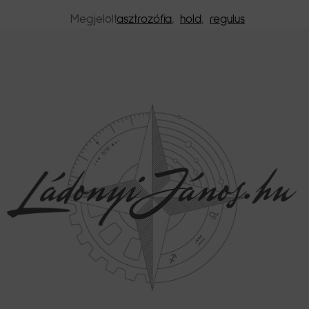
Megjelölt
asztrozófia
,
hold
,
regulus