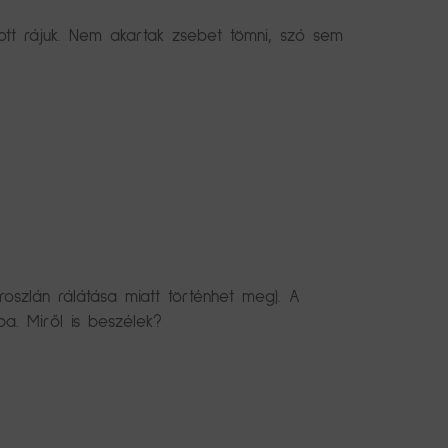
zott rájuk. Nem akartak zsebet tömni, szó sem
oszlán rálátása miatt történhet meg). A
ba. Miről is beszélek?