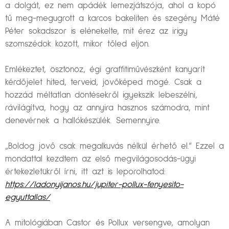
a dolgát, ez nem apádék lemezjátszója, ahol a kopó
tű meg-megugrott a karcos bakeliten és szegény Máté
Péter sokadszor is elénekelte, mit érez az irigy
szomszédok között, mikor tőled eljön.
Emlékeztet, ösztönöz, égi graffitiművészként kanyarít
kérdőjelet hited, terveid, jövőképed mögé. Csak a
hozzád méltatlan döntésekről igyekszik lebeszélni,
rávilágítva, hogy az annyira hasznos számodra, mint
denevérnek a hallókészülék. Semennyire.
„Boldog jövő csak megalkuvás nélkül érhető el.” Ezzel a
mondattal kezdtem az első megvilágosodás-ügyi
értekezletükről írni, itt azt is leporolhatod:
https://ladonyijanos.hu/jupiter-pollux-fenyesito-
egyuttallas/
A mitológiában Castor és Pollux versengve, amolyan