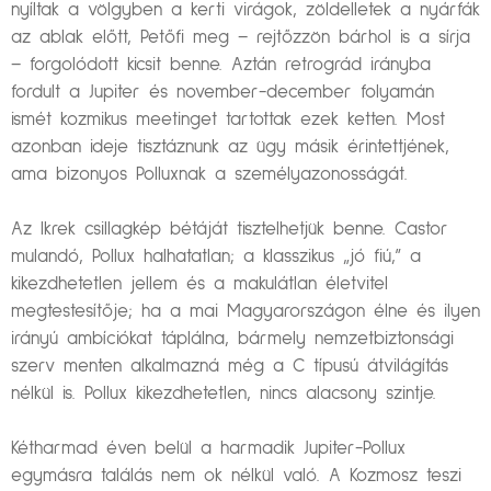
nyíltak a völgyben a kerti virágok, zöldelletek a nyárfák
az ablak előtt, Petőfi meg – rejtőzzön bárhol is a sírja
– forgolódott kicsit benne. Aztán retrográd irányba
fordult a Jupiter és november-december folyamán
ismét kozmikus meetinget tartottak ezek ketten. Most
azonban ideje tisztáznunk az ügy másik érintettjének,
ama bizonyos Polluxnak a személyazonosságát.
Az Ikrek csillagkép bétáját tisztelhetjük benne. Castor
mulandó, Pollux halhatatlan; a klasszikus „jó fiú,” a
kikezdhetetlen jellem és a makulátlan életvitel
megtestesítője; ha a mai Magyarországon élne és ilyen
irányú ambíciókat táplálna, bármely nemzetbiztonsági
szerv menten alkalmazná még a C típusú átvilágítás
nélkül is. Pollux kikezdhetetlen, nincs alacsony szintje.
Kétharmad éven belül a harmadik Jupiter-Pollux
egymásra találás nem ok nélkül való. A Kozmosz teszi