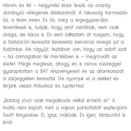
Három és fél – négymillió közé teszik az ország
dohányzó rétegének lélekszámát. A lakosság harmadán
túl, a felén innen. És ők, még a legegyszerűbb
teremtések is, tudják, hogy amit csinálnak, nem csak
drága, de káros is. Én sem b@sztam át magam, hogy
a füstszűrőn keresztül kevesebb belvárosi levegő jut a
tüdőmbe. Aki rágyújt, tisztában van, hogy az adott szál
– ha önmagában kis mértékben is – megrövidíti az
életét. Mégis megteszi, ahogy én is csinos összeggel
gyarapítottam a BAT részvényeseit és az államkasszát
a zárjegyeken keresztül. De nyomjuk el a dekket és
térjünk vissza Polluxhoz és Jupiterhez.
„Boldog jövő csak megalkuvás nélkül érhető el.” A
mottó nem kopott, mint a napon parkoltatott esztergomi
Swift fényezése. Él, igaz, működik. És igen, támpontot is
kínál: