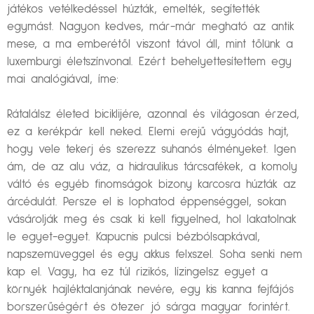
játékos vetélkedéssel húzták, emelték, segítették
egymást. Nagyon kedves, már-már megható az antik
mese, a ma emberétől viszont távol áll, mint tőlünk a
luxemburgi életszínvonal. Ezért behelyettesítettem egy
mai analógiával, íme:
Rátalálsz életed biciklijére, azonnal és világosan érzed,
ez a kerékpár kell neked. Elemi erejű vágyódás hajt,
hogy vele tekerj és szerezz suhanós élményeket. Igen
ám, de az alu váz, a hidraulikus tárcsafékek, a komoly
váltó és egyéb finomságok bizony karcosra húzták az
árcédulát. Persze el is lophatod éppenséggel, sokan
vásárolják meg és csak ki kell figyelned, hol lakatolnak
le egyet-egyet. Kapucnis pulcsi bézbólsapkával,
napszemüveggel és egy akkus felxszel. Soha senki nem
kap el. Vagy, ha ez túl rizikós, lízingelsz egyet a
környék hajléktalanjának nevére, egy kis kanna fejfájós
borszerűségért és ötezer jó sárga magyar forintért.