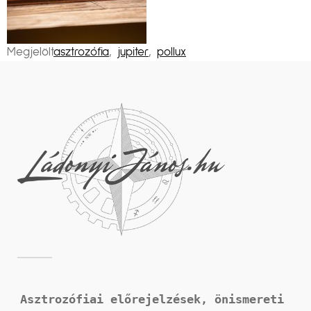
Megjelölt
asztrozófia
,
jupiter
,
pollux
Asztrozófiai előrejelzések, önismereti 