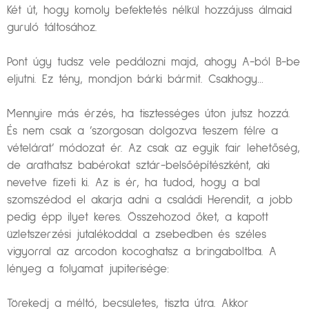
Két út, hogy komoly befektetés nélkül hozzájuss álmaid
guruló táltosához.
Pont úgy tudsz vele pedálozni majd, ahogy A-ból B-be
eljutni. Ez tény, mondjon bárki bármit. Csakhogy…
Mennyire más érzés, ha tisztességes úton jutsz hozzá.
És nem csak a ’szorgosan dolgozva teszem félre a
vételárat’ módozat ér. Az csak az egyik fair lehetőség,
de arathatsz babérokat sztár-belsőépítészként, aki
nevetve fizeti ki. Az is ér, ha tudod, hogy a bal
szomszédod el akarja adni a családi Herendit, a jobb
pedig épp ilyet keres. Összehozod őket, a kapott
üzletszerzési jutalékoddal a zsebedben és széles
vigyorral az arcodon kocoghatsz a bringaboltba. A
lényeg a folyamat jupiterisége:
Törekedj a méltó, becsületes, tiszta útra. Akkor