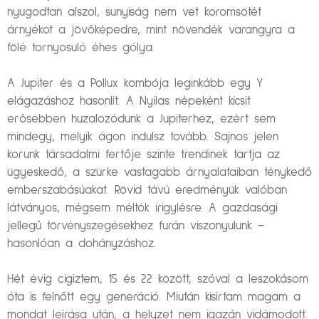
nyugodtan alszol, sunyiság nem vet koromsötét
árnyékot a jövőképedre, mint növendék varangyra a
fölé tornyosuló éhes gólya.
A Jupiter és a Pollux kombója leginkább egy Y
elágazáshoz hasonlít. A Nyilas népeként kicsit
erősebben huzalozódunk a Jupiterhez, ezért sem
mindegy, melyik ágon indulsz tovább. Sajnos jelen
korunk társadalmi fertője szinte trendinek tartja az
ügyeskedő, a szürke vastagabb árnyalataiban ténykedő
emberszabásúakat. Rövid távú eredményük valóban
látványos, mégsem méltók irigylésre. A gazdasági
jellegű törvényszegésekhez furán viszonyulunk –
hasonlóan a dohányzáshoz.
Hét évig cigiztem, 15 és 22 között, szóval a leszokásom
óta is felnőtt egy generáció. Miután kisírtam magam a
mondat leírása után, a helyzet nem igazán vidámodott.