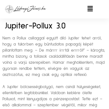
Jupiter-Pollux 3.0
Nem a Pollux csillaggal együtt álló Jupiter tehet arról,
hogy a tükörben egy bűntudatos papagáj képét
pillantottam meg. – De márrrr írrrtál errrről!” – károgta,
mintha bizony a tollasok családállításán benne maradt
volna a varjú szerepében. Hamar meghökkentem, majd
gyorsan rendbe tettem, elvégre én vagyok az
asztrozófus, ez meg csak egy optikai reflexió.
A Jupiter bölcsességbolygó, nem csinál hülyeségeket,
ellentétben legtöbbünkkel. Valóban keblére ölelte
Polluxot, mint kisnyugdíjas a pénzespostást. Tette ezt –
első alkalommal – szeptember végétől, mikor még