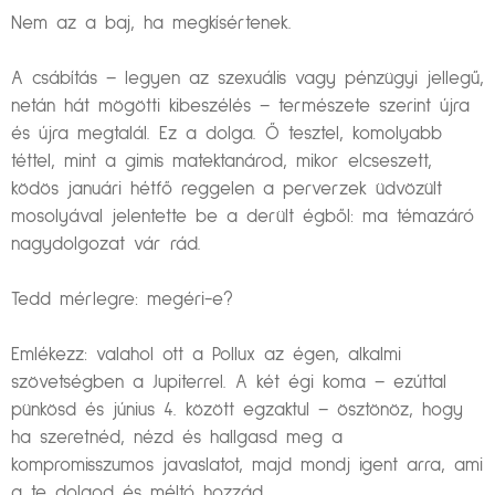
Nem az a baj, ha megkísértenek.
A csábítás – legyen az szexuális vagy pénzügyi jellegű,
netán hát mögötti kibeszélés – természete szerint újra
és újra megtalál. Ez a dolga. Ő tesztel, komolyabb
téttel, mint a gimis matektanárod, mikor elcseszett,
ködös januári hétfő reggelen a perverzek üdvözült
mosolyával jelentette be a derült égből: ma témazáró
nagydolgozat vár rád.
Tedd mérlegre: megéri-e?
Emlékezz: valahol ott a Pollux az égen, alkalmi
szövetségben a Jupiterrel. A két égi koma – ezúttal
pünkösd és június 4. között egzaktul – ösztönöz, hogy
ha szeretnéd, nézd és hallgasd meg a
kompromisszumos javaslatot, majd mondj igent arra, ami
a te dolgod és méltó hozzád.