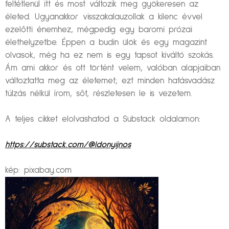
feltétlenül itt és most változik meg gyökeresen az
életed. Ugyanakkor visszakalauzollak a kilenc évvel
ezelőtti énemhez, mégpedig egy baromi prózai
élethelyzetbe. Éppen a budin ülök és egy magazint
olvasok, még ha ez nem is egy tapsot kiváltó szokás.
Ám ami akkor és ott történt velem, valóban alapjaiban
változtatta meg az életemet; ezt minden hatásvadász
túlzás nélkül írom, sőt, részletesen le is vezetem.
A teljes cikket elolvashatod a Substack oldalamon:
https://substack.com/@ldonyijnos
kép: pixabay.com