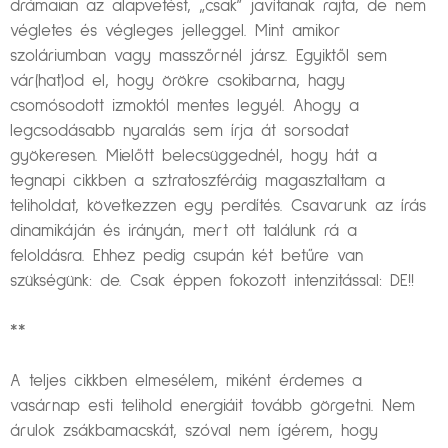
drámaian az alapvetést, „csak” javítanak rajta, de nem
végletes és végleges jelleggel. Mint amikor
szoláriumban vagy masszőrnél jársz. Egyiktől sem
vár(hat)od el, hogy örökre csokibarna, hagy
csomósodott izmoktól mentes legyél. Ahogy a
legcsodásabb nyaralás sem írja át sorsodat
gyökeresen. Mielőtt belecsüggednél, hogy hát a
tegnapi cikkben a sztratoszféráig magasztaltam a
teliholdat, következzen egy perdítés. Csavarunk az írás
dinamikáján és irányán, mert ott találunk rá a
feloldásra. Ehhez pedig csupán két betűre van
szükségünk: de. Csak éppen fokozott intenzitással: DE!!
**
A teljes cikkben elmesélem, miként érdemes a
vasárnap esti telihold energiáit tovább görgetni. Nem
árulok zsákbamacskát, szóval nem ígérem, hogy