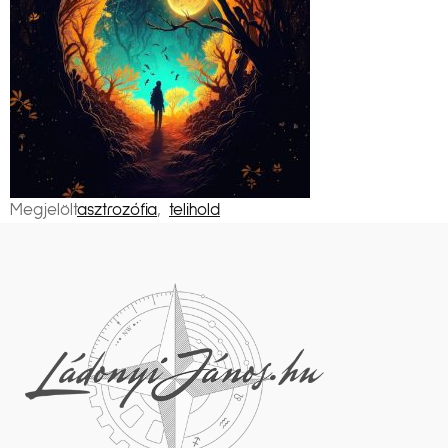
Megjelölt
asztrozófia
,
telihold