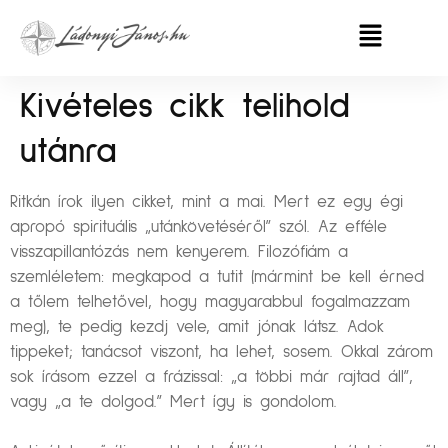
Kivételes cikk telihold
utánra
Ritkán írok ilyen cikket, mint a mai. Mert ez egy égi
apropó spirituális „utánkövetéséről” szól. Az efféle
visszapillantózás nem kenyerem. Filozófiám a
szemléletem: megkapod a tutit (mármint be kell érned
a tőlem telhetővel, hogy magyarabbul fogalmazzam
meg), te pedig kezdj vele, amit jónak látsz. Adok
tippeket; tanácsot viszont, ha lehet, sosem. Okkal zárom
sok írásom ezzel a frázissal: „a többi már rajtad áll”,
vagy „a te dolgod.” Mert így is gondolom.