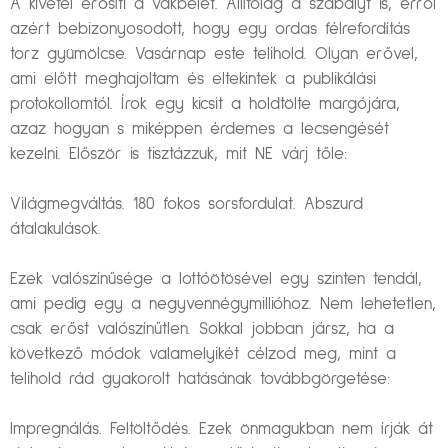
A kivétel erősíti a vakbelet. Állítólag a szabályt is, erről
azért bebizonyosodott, hogy egy ordas félrefordítás
torz gyümölcse. Vasárnap este telihold. Olyan erővel,
ami előtt meghajoltam és eltekintek a publikálási
protokollomtól. Írok egy kicsit a holdtölte margójára,
azaz hogyan s miképpen érdemes a lecsengését
kezelni. Először is tisztázzuk, mit NE várj tőle:
Világmegváltás. 180 fokos sorsfordulat. Abszurd
átalakulások.
Ezek valószínűsége a lottóötösével egy szinten tendál,
ami pedig egy a negyvennégymillióhoz. Nem lehetetlen,
csak erőst valószínűtlen. Sokkal jobban jársz, ha a
következő módok valamelyikét célzod meg, mint a
telihold rád gyakorolt hatásának továbbgörgetése:
Impregnálás. Feltöltődés. Ezek önmagukban nem írják át