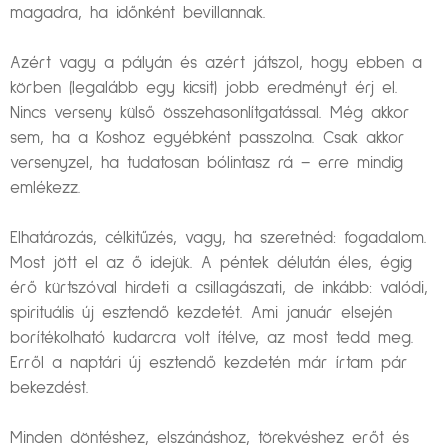
magadra, ha időnként bevillannak.
Azért vagy a pályán és azért játszol, hogy ebben a
körben (legalább egy kicsit) jobb eredményt érj el.
Nincs verseny külső összehasonlítgatással. Még akkor
sem, ha a Koshoz egyébként passzolna. Csak akkor
versenyzel, ha tudatosan bólintasz rá – erre mindig
emlékezz.
Elhatározás, célkitűzés, vagy, ha szeretnéd: fogadalom.
Most jött el az ő idejük. A péntek délután éles, égig
érő kürtszóval hirdeti a csillagászati, de inkább: valódi,
spirituális új esztendő kezdetét. Ami január elsején
borítékolható kudarcra volt ítélve, az most tedd meg.
Erről a naptári új esztendő kezdetén már írtam pár
bekezdést.
Minden döntéshez, elszánáshoz, törekvéshez erőt és