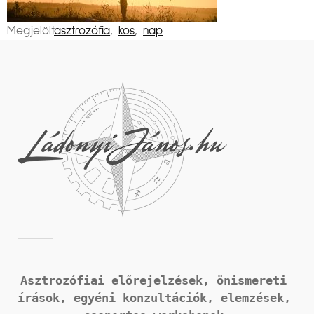
Megjelölt
asztrozófia
,
kos
,
nap
Asztrozófiai előrejelzések, önismereti 
írások, 
egyéni konzultációk, elemzések, 