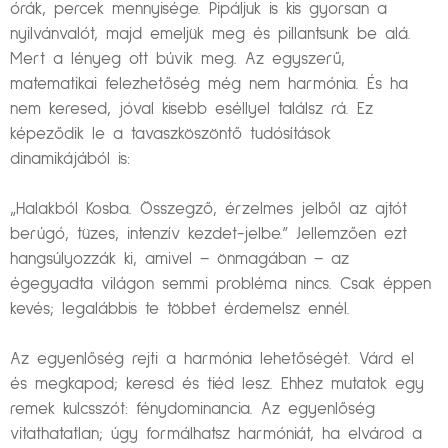
órák, percek mennyisége. Pipáljuk is kis gyorsan a
nyilvánvalót, majd emeljük meg és pillantsunk be alá.
Mert a lényeg ott búvik meg. Az egyszerű,
matematikai felezhetőség még nem harmónia. És ha
nem keresed, jóval kisebb eséllyel találsz rá. Ez
képeződik le a tavaszköszöntő tudósítások
dinamikájából is:
„Halakból Kosba. Összegző, érzelmes jelből az ajtót
berúgó, tüzes, intenzív kezdet-jelbe.” Jellemzően ezt
hangsúlyozzák ki, amivel – önmagában – az
égegyadta világon semmi probléma nincs. Csak éppen
kevés; legalábbis te többet érdemelsz ennél.
Az egyenlőség rejti a harmónia lehetőségét. Várd el
és megkapod; keresd és tiéd lesz. Ehhez mutatok egy
remek kulcsszót: fénydominancia. Az egyenlőség
vitathatatlan; úgy formálhatsz harmóniát, ha elvárod a