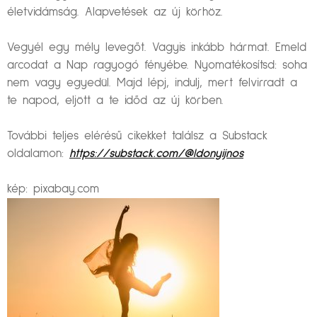
életvidámság. Alapvetések az új körhöz.
Vegyél egy mély levegőt. Vagyis inkább hármat. Emeld
arcodat a Nap ragyogó fényébe. Nyomatékosítsd: soha
nem vagy egyedül. Majd lépj, indulj, mert felvirradt a
te napod, eljött a te időd az új körben.
További teljes elérésű cikekket találsz a Substack
oldalamon:
https://substack.com/@ldonyijnos
kép: pixabay.com