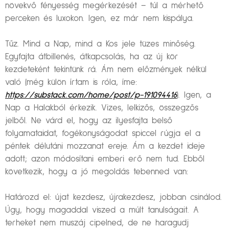
növekvő fényesség megérkezését – túl a mérhető
perceken és luxokon. Igen, ez már nem kispálya.
Tűz. Mind a Nap, mind a Kos jele tüzes minőség.
Egyfajta átbillenés, átkapcsolás, ha az új kör
kezdeteként tekintünk rá. Ám nem előzmények nélkül
való (még külön írtam is róla, íme:
https://substack.com/home/post/p-191094416
). Igen, a
Nap a Halakból érkezik. Vizes, lelkizős, összegzős
jelből. Ne várd el, hogy az ilyesfajta belső
folyamataidat, fogékonyságodat spiccel rúgja el a
péntek délutáni mozzanat ereje. Ám a kezdet ideje
adott; azon módosítani emberi erő nem tud. Ebből
következik, hogy a jó megoldás tebenned van:
Határozd el: újat kezdesz, újrakezdesz, jobban csinálod.
Úgy, hogy magaddal viszed a múlt tanulságait. A
terheket nem muszáj cipelned, de ne haragudj