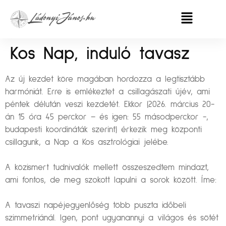
Kos Nap, induló tavasz
Az új kezdet köre magában hordozza a legtisztább
harmóniát. Erre is emlékeztet a csillagászati újév, ami
péntek délután veszi kezdetét. Ekkor (2026. március 20-
án 15 óra 45 perckor – és igen: 55 másodperckor -,
budapesti koordináták szerint) érkezik meg központi
csillagunk, a Nap a Kos asztrológiai jelébe.
A közismert tudnivalók mellett összeszedtem mindazt,
ami fontos, de meg szokott lapulni a sorok között. Íme:
A tavaszi napéjegyenlőség több puszta időbeli
szimmetriánál. Igen, pont ugyanannyi a világos és sötét