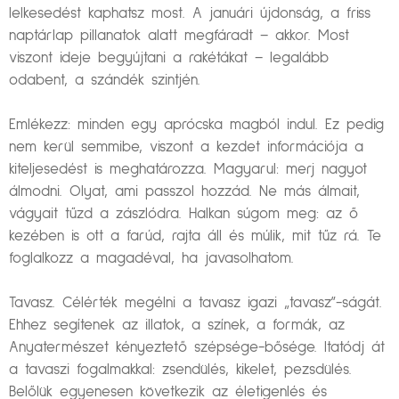
lelkesedést kaphatsz most. A januári újdonság, a friss
naptárlap pillanatok alatt megfáradt – akkor. Most
viszont ideje begyújtani a rakétákat – legalább
odabent, a szándék szintjén.
Emlékezz: minden egy aprócska magból indul. Ez pedig
nem kerül semmibe, viszont a kezdet információja a
kiteljesedést is meghatározza. Magyarul: merj nagyot
álmodni. Olyat, ami passzol hozzád. Ne más álmait,
vágyait tűzd a zászlódra. Halkan súgom meg: az ő
kezében is ott a farúd, rajta áll és múlik, mit tűz rá. Te
foglalkozz a magadéval, ha javasolhatom.
Tavasz. Célérték megélni a tavasz igazi „tavasz”-ságát.
Ehhez segítenek az illatok, a színek, a formák, az
Anyatermészet kényeztető szépsége-bősége. Itatódj át
a tavaszi fogalmakkal: zsendülés, kikelet, pezsdülés.
Belőlük egyenesen következik az életigenlés és