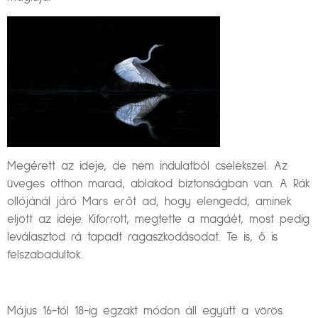
Megérett az ideje, de nem indulatból cselekszel. Az
üveges otthon marad, ablakod biztonságban van. A Rák
ollójánál járó Mars erőt ad, hogy elengedd, aminek
eljött az ideje. Kiforrott, megtette a magáét, most pedig
leválasztod rá tapadt ragaszkodásodat. Te is, ő is
felszabadultok.
Május 16-tól 18-ig egzakt módon áll együtt a vörös