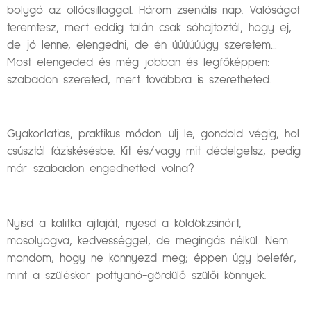
bolygó az ollócsillaggal. Három zseniális nap. Valóságot
teremtesz, mert eddig talán csak sóhajtoztál, hogy ej,
de jó lenne, elengedni, de én úúúúúúgy szeretem…
Most elengeded és még jobban és legfőképpen:
szabadon szereted, mert továbbra is szeretheted.
Gyakorlatias, praktikus módon: ülj le, gondold végig, hol
csúsztál fáziskésésbe. Kit és/vagy mit dédelgetsz, pedig
már szabadon engedhetted volna?
Nyisd a kalitka ajtaját, nyesd a köldökzsinórt,
mosolyogva, kedvességgel, de megingás nélkül. Nem
mondom, hogy ne könnyezd meg; éppen úgy belefér,
mint a szüléskor pottyanó-gördülő szülői könnyek.