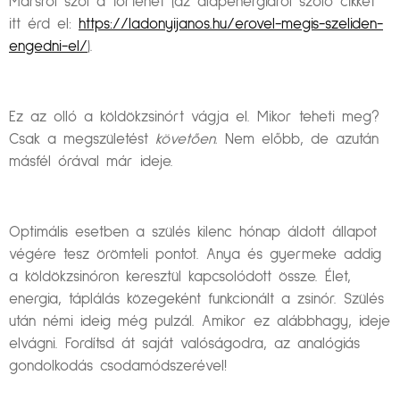
Marsról szól a történet (az alapenergiáról szóló cikket
itt érd el:
https://ladonyijanos.hu/erovel-megis-szeliden-
engedni-el/
).
Ez az olló a köldökzsinórt vágja el. Mikor teheti meg?
Csak a megszületést
követően.
Nem előbb, de azután
másfél órával már ideje.
Optimális esetben a szülés kilenc hónap áldott állapot
végére tesz örömteli pontot. Anya és gyermeke addig
a köldökzsinóron keresztül kapcsolódott össze. Élet,
energia, táplálás közegeként funkcionált a zsinór. Szülés
után némi ideig még pulzál. Amikor ez alábbhagy, ideje
elvágni. Fordítsd át saját valóságodra, az analógiás
gondolkodás csodamódszerével!