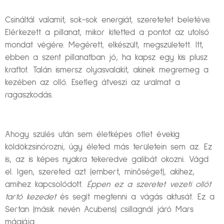
Csináltál valamit, sok-sok energiát, szeretetet beletéve.
Elérkezett a pillanat, mikor kitetted a pontot az utolsó
mondat végére. Megérett, elkészült, megszületett. Itt,
ebben a szent pillanatban jó, ha kapsz egy kis plusz
kraftot. Talán ismersz olyasvalakit, akinek megremeg a
kezében az olló. Esetleg átveszi az uralmat a
ragaszkodás.
Ahogy szülés után sem életképes ötlet évekig
köldökzsinórozni, úgy életed más területein sem az. Ez
is, az is képes nyakra tekeredve galibát okozni. Vágd
el. Igen, szereted azt (embert, minőséget), akihez,
amihez kapcsolódott.
Éppen ez a szeretet vezeti ollót
tartó kezedet
és segít megtenni a vágás aktusát. Ez a
Sertan (másik nevén Acubens) csillagnál járó Mars
mágiája.