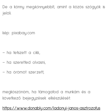
De a könny meg
könny
ebbít, amint a közös szógyök is
jelöli.
kép: pixabay.com
– ha tetszett a cikk,
– ha szeretted olvasni,
– ha örömöt szerzett,
megköszönöm, ha támogatod a munkám és a
következő bejegyzések elkészülését:
https://www.donably.com/ladonyi-janos-asztrozofus