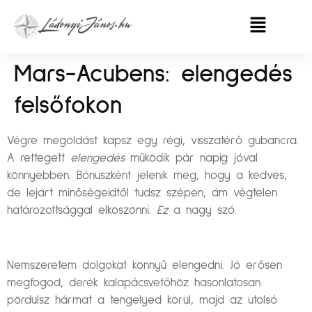
Mars-Acubens: elengedés
felsőfokon
Végre megoldást kapsz egy régi, visszatérő gubancra.
A rettegett
elengedés
működik pár napig jóval
könnyebben. Bónuszként jelenik meg, hogy a kedves,
de lejárt minőségeidtől tudsz szépen, ám végtelen
határozottsággal elköszönni.
Ez
a nagy szó.
Nemszeretem dolgokat könnyű elengedni. Jó erősen
megfogod, derék kalapácsvetőhöz hasonlatosan
pördülsz hármat a tengelyed körül, majd az utolsó