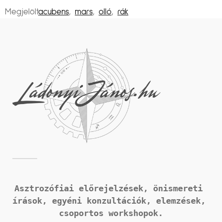
Megjelölt
acubens
,
mars
,
olló
,
rák
Asztrozófiai előrejelzések, önismereti 
írások, 
egyéni konzultációk, elemzések, 
csoportos workshopok.