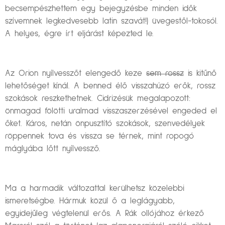
becsempészhettem egy bejegyzésbe minden idők
szívemnek legkedvesebb latin szavát!) üvegestől-tokosól.
A helyes, égre írt eljárást képezted le.
Az Orion nyílvesszőt elengedő keze
sem rossz
is kitűnő
lehetőséget kínál. A benned élő visszahúzó erők, rossz
szokások reszkethetnek. Cidrizésük megalapozott:
önmagad fölötti uralmad visszaszerzésével engeded el
őket. Káros, netán önpusztító szokások, szenvedélyek
röppennek tova és vissza se térnek, mint ropogó
máglyába lőtt nyílvessző.
Ma a harmadik változattal kerülhetsz közelebbi
ismeretségbe. Hármuk közül ő a leglágyabb,
egyidejűleg végtelenül erős. A Rák ollójához érkező