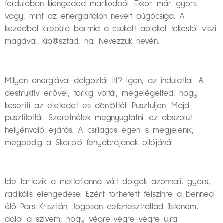
fordulóban kiengeded markodból. Ekkor már gyors
vagy, mint az energiaitalon nevelt búgócsiga. A
kezedből kirepülő bármid a csukott ablakot tokostól viszi
magával. Kib@sztad, na. Nevezzük nevén.
Milyen energiával dolgoztál itt? Igen, az indulattal. A
destruktív erővel, torkig voltál, megelégelted, hogy
keseríti az életedet és döntöttél. Pusztuljon. Majd
pusztítottál. Szeretnélek megnyugtatni: ez abszolút
helyénvaló eljárás. A csillagos égen is megjelenik,
mégpedig a Skorpió fényábrájának ollójánál.
Ide tartozik a méltatlanná vált dolgok azonnali, gyors,
radikális elengedése. Ezért törhetett felszínre a benned
élő Pars Krisztián. Jogosan defenesztráltad (Istenem,
dalol a szívem, hogy végre-végre-végre újra