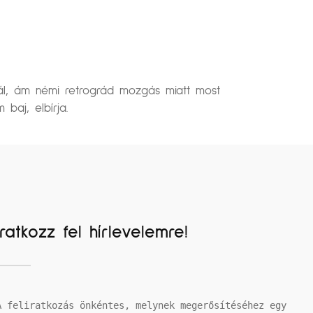
nál, ám némi retrográd mozgás miatt most
baj, elbírja.
Iratkozz fel hírlevelemre!
A feliratkozás önkéntes, melynek megerősítéséhez egy 