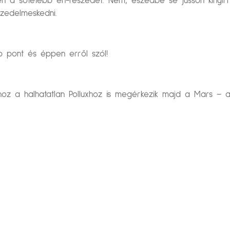
a sötétebb én-részedet. Nem, eszedbe se jusson kinyírni
zedelmeskedni.
 pont és éppen erről szól!
 a halhatatlan Polluxhoz is megérkezik majd a Mars – arró