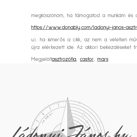
megköszönöm, ha támogatod a munkám és a k
https://www.donably.com/ladonyi-janos-asztr
u.i.: ha ismerős a cikk, az nem a véletlen 
újra elérkezett ide. Az akkori bekezdéseket f
Megjelölt
asztrozófia
,
castor
,
mars