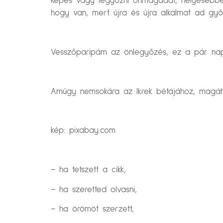
Képes vagy legyőzni önmagadat, helyesebben 
hogy van, mert újra és újra alkalmat ad győ
Vesszőparipám az önlegyőzés, ez a pár nap
Amúgy nemsokára az Ikrek bétájához, magához
kép: pixabay.com
– ha tetszett a cikk,
– ha szeretted olvasni,
– ha örömöt szerzett,