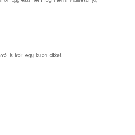
 őt! Egyrészt nem fog menni. Másrészt jó,
l is írok egy külön cikket.