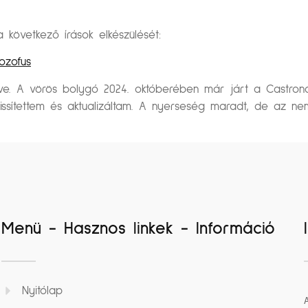
övetkező írások elkészülését:
ozofus
műve. A vörös bolygó 2024. októberében már járt a Castro
rissítettem és aktualizáltam. A nyerseség maradt, de az nem 
Menü - Hasznos linkek - Információ
Nyitólap