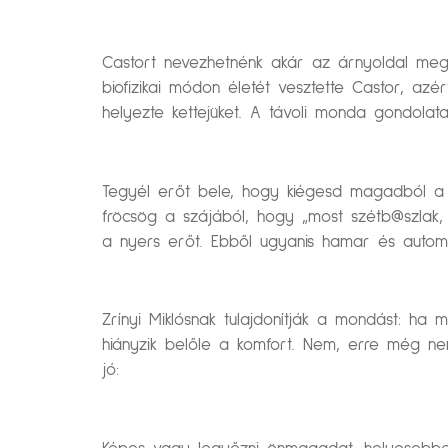
Castort nevezhetnénk akár az árnyoldal megj
biofizikai módon életét vesztette Castor, azér
helyezte kettejüket. A távoli monda gondolata
Tegyél erőt bele, hogy kiégesd magadból a s
fröcsög a szájából, hogy „most szétb@szlak,
a nyers erőt. Ebből ugyanis hamar és automat
Zrínyi Miklósnak tulajdonítják a mondást: ha
hiányzik belőle a komfort. Nem, erre még nem 
jó: