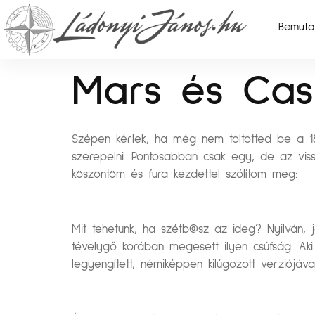
Bemuta
Mars és Cas
Szépen kérlek, ha még nem töltötted be a 18
szerepelni. Pontosabban csak egy, de az vis
köszöntöm és fura kezdettel szólítom meg:
Mit tehetünk, ha szétb@sz az ideg? Nyilván, 
tévelygő korában megesett ilyen csúfság. Aki
legyengített, némiképpen kilúgozott verziójával