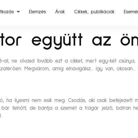
tkozás
Elemzés
Árak
Cikkek, publikációk
Esemé
tor együtt az ön
-at, ne olvasd tovább ezt a cikket, mert egy-két csúnya
szatérően. Megvárom, amíg elnavigálsz… így van, okosan… 
jó, ha ilyesmi nem esik meg. Csodás, aki csak befejezett 
 bár felnőtt, de bántja a szemét a trágár jelző, bátran he
.