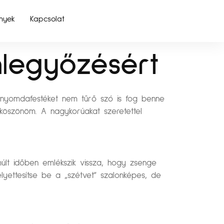
nyek
Kapcsolat
legyőzésért
, nyomdafestéket nem tűrő szó is fog benne
köszönöm. A nagykorúakat szeretettel
múlt időben emlékszik vissza, hogy zsenge
lyettesítse be a „szétvet” szalonképes, de