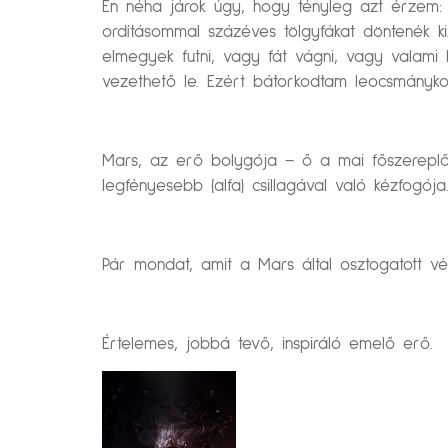
Én néha járok úgy, hogy tényleg azt érzem: 
ordításommal százéves tölgyfákat döntenék k
elmegyek futni, vagy fát vágni, vagy valami 
vezethető le. Ezért bátorkodtam leocsmányko
Mars, az erő bolygója – ő a mai főszereplőnk.
legfényesebb (alfa) csillagával való kézfogója
Pár mondat, amit a Mars által osztogatott vér
Értelemes, jobbá tevő, inspiráló emelő erő.