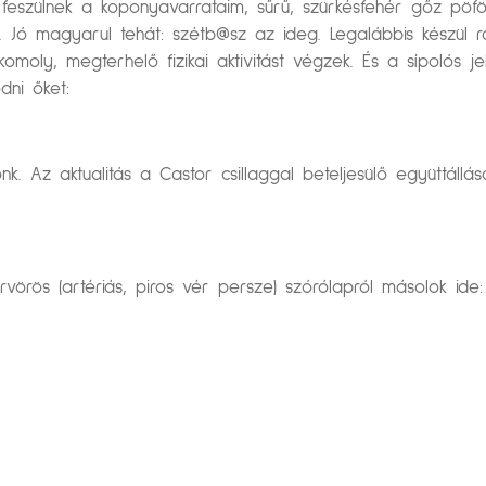
feszülnek a koponyavarrataim, sűrű, szürkésfehér gőz pöf
i. Jó magyarul tehát: szétb@sz az ideg. Legalábbis kész
komoly, megterhelő fizikai aktivitást végzek. És a sípolós
dni őket:
 Az aktualitás a Castor csillaggal beteljesülő együttállása
.
vörös (artériás, piros vér persze) szórólapról másolok ide: