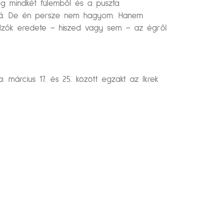
ög mindkét fülemből és a puszta
ül rá. De én persze nem hagyom. Hanem
 jelzők eredete – hiszed vagy sem – az égről
: március 17. és 25. között egzakt az Ikrek