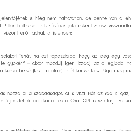
elenítőjének is. Még nem halhatatlan, de benne van a leh
t Pollux hathatós lobbizásának jutalmaként Zeusz visszaadta
i viszont erőt adnak a jelenben:
alakot! Tehát, ha azt tapasztalod, hogy az ideg egy vasal
 te gyökér!” – akkor mozdulj. Igen, izzadj; az a legjobb,
ikusan belső (lelki, mentális) erőt konvertálsz. Úgy meg 
 más hozza el a szabadságot, el is viszi. Hát ez rád is ig
fejlesztettek applikációt és a Chat GPT is széttárja virtuál