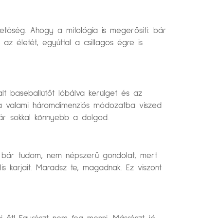
etőség. Ahogy a mitológia is megerősíti: bár
 az életét, egyúttal a csillagos égre is
t baseballütőt lóbálva kerülget és az
 ha valami háromdimenziós módozatba viszed
már sokkal könnyebb a dolgod.
az, bár tudom, nem népszerű gondolat, mert
is karjait. Maradsz te, magadnak. Ez viszont