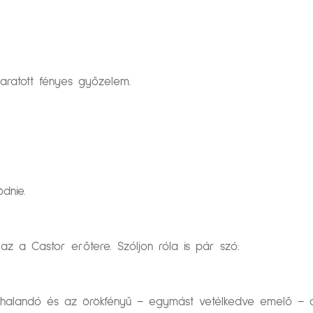
 aratott fényes győzelem.
dnie.
z a Castor erőtere. Szóljon róla is pár szó:
 a halandó és az örökfényű – egymást vetélkedve emelő – d