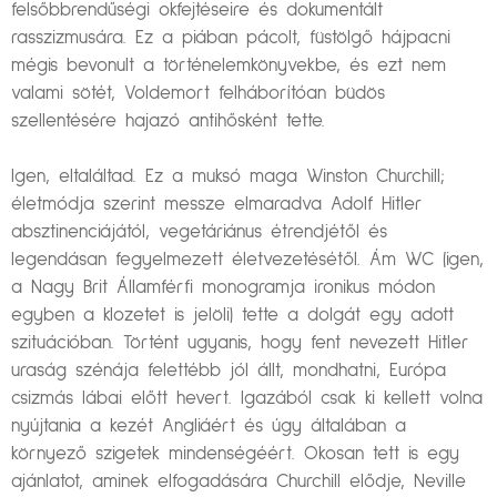
felsőbbrendűségi okfejtéseire és dokumentált
rasszizmusára. Ez a piában pácolt, füstölgő hájpacni
mégis bevonult a történelemkönyvekbe, és ezt nem
valami sötét, Voldemort felháborítóan büdös
szellentésére hajazó antihősként tette.
Igen, eltaláltad. Ez a muksó maga Winston Churchill;
életmódja szerint messze elmaradva Adolf Hitler
absztinenciájától, vegetáriánus étrendjétől és
legendásan fegyelmezett életvezetésétől. Ám WC (igen,
a Nagy Brit Államférfi monogramja ironikus módon
egyben a klozetet is jelöli) tette a dolgát egy adott
szituációban. Történt ugyanis, hogy fent nevezett Hitler
uraság szénája felettébb jól állt, mondhatni, Európa
csizmás lábai előtt hevert. Igazából csak ki kellett volna
nyújtania a kezét Angliáért és úgy általában a
környező szigetek mindenségéért. Okosan tett is egy
ajánlatot, aminek elfogadására Churchill elődje, Neville