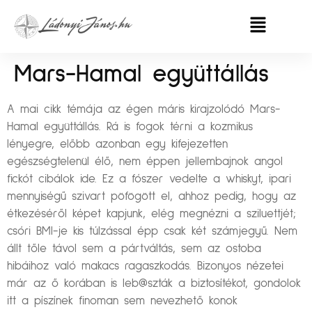
Mars-Hamal együttállás
A mai cikk témája az égen máris kirajzolódó Mars-
Hamal együttállás. Rá is fogok térni a kozmikus
lényegre, előbb azonban egy kifejezetten
egészségtelenül élő, nem éppen jellembajnok angol
fickót cibálok ide. Ez a fószer vedelte a whiskyt, ipari
mennyiségű szivart pöfögött el, ahhoz pedig, hogy az
étkezéséről képet kapjunk, elég megnézni a sziluettjét;
csóri BMI-je kis túlzással épp csak két számjegyű. Nem
állt tőle távol sem a pártváltás, sem az ostoba
hibáihoz való makacs ragaszkodás. Bizonyos nézetei
már az ő korában is leb@szták a biztosítékot, gondolok
itt a píszínek finoman sem nevezhető konok