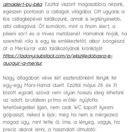
almaidert-by-bika
. Ezúttal viszont magasabbra nézünk,
egészen pontosan a csillagok világába. Ott ugyanis a
Kos csillagképével találkozunk, annak is legfényesebb,
alfa csillagával. Őt komálom, mint a finom islert, a
pilseni sört és a míves metálzenét. Hamalnak hívják, ha
szeretnél róla is egy kis emlékeztetőt, akkor böngészd
át a Merkúrral való találkozójának krónikáját:
https://ladonyi.substack.com/p/ekszijledobasra-is-
gyogyir-a-merkur
.
Nagy átlagában véve két esztendőnként fénylik fel
egy-egy Mars-Hamal duett. Ezúttal május 28. és 31.
között egzakt, szóval nem olyan hosszú ideig élhetünk
az adott, brutálisan príma erőtér nyújtotta
lehetőségekkel (igen, nem csak WC kapott ilyesmi
gólpasszt, neked is kijár, még ha nem is mérgezed
magad úgy, mint tette ő). Íme, a lényeg, vagyis, ha
precíz akarok lenni, a használati útmutató: