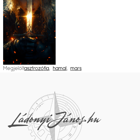
Megjelölt
asztrozófia
,
hamal
,
mars