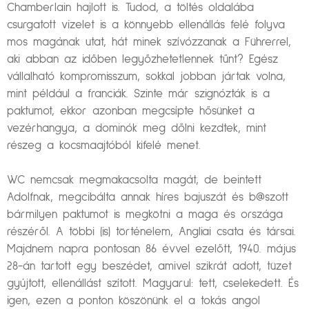
Chamberlain hajlott is. Tudod, a töltés oldalába
csurgatott vizelet is a könnyebb ellenállás felé folyva
mos magának utat, hát minek szívózzanak a Führerrel,
aki abban az időben legyőzhetetlennek tűnt? Egész
vállalható kompromisszum, sokkal jobban jártak volna,
mint például a franciák. Szinte már szignózták is a
paktumot, ekkor azonban megcsípte hősünket a
vezérhangya, a dominók meg dőlni kezdtek, mint
részeg a kocsmaajtóból kifelé menet.
WC nemcsak megmakacsolta magát, de beintett
Adolfnak, megcibálta annak híres bajuszát és b@szott
bármilyen paktumot is megkötni a maga és országa
részéről. A többi (is) történelem, Angliai csata és társai.
Majdnem napra pontosan 86 évvel ezelőtt, 1940. május
28-án tartott egy beszédet, amivel szikrát adott, tüzet
gyújtott, ellenállást szított. Magyarul: tett, cselekedett. És
igen, ezen a ponton köszönünk el a tokás angol