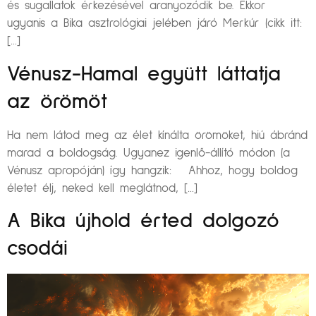
és sugallatok érkezésével aranyozódik be. Ekkor
ugyanis a Bika asztrológiai jelében járó Merkúr (cikk itt:
[…]
Vénusz-Hamal együtt láttatja
az örömöt
Ha nem látod meg az élet kínálta örömöket, hiú ábránd
marad a boldogság. Ugyanez igenlő-állító módon (a
Vénusz apropóján) így hangzik: Ahhoz, hogy boldog
életet élj, neked kell meglátnod, […]
A Bika újhold érted dolgozó
csodái