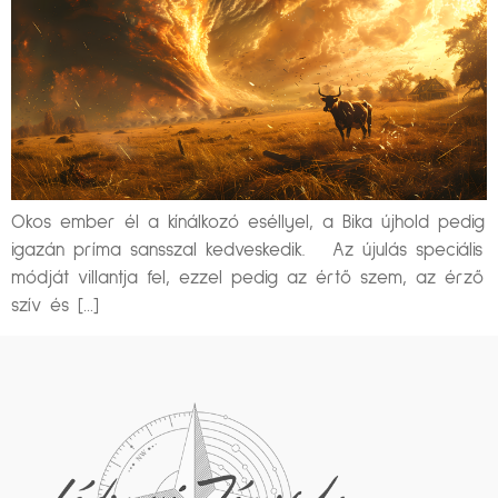
Okos ember él a kínálkozó eséllyel, a Bika újhold pedig
igazán príma sansszal kedveskedik. Az újulás speciális
módját villantja fel, ezzel pedig az értő szem, az érző
szív és […]