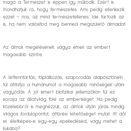
maga a Természet is éppen így működik. Ezért is
mondhatjuk rá, hogy természetes. Ami pedig ellenkezik
ezzel – nos, az mind természetellenes. Ide tartozik az
is, ha nem valósítod meg benned megszülető álmaidat.
Az álmok megélésének vágya emeli az embert
magasabb szintre.
A létfenntartás, táplálkozás, szaporodás alapösztönein
túl átitatja a humánumot a magasabb minőségek utáni
vágyódás. A jól ismert biofizikai jellemzőkön túl ez
sorolja az állatvilág fölé az emberiséget. Ha pedig
közelebbről is megnézzük, az álmok útján járás mindig
világos fordulópontot, áttörési lehetőséget mutat. Itt dől
el: életképes-e egy-egy epekedésed, vagy mehet a
kukába?