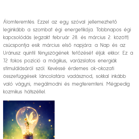
Álomteremtés. Ezzel az egy szóval jellemezhető
leginkább a szombat égi energetikája. Többnapos égi
kapcsolódás (egzakt február 28. és március 2. között)
csúcspontja esik március első napjára: a Nap és az
Uránusz quintil fényszögének tetőzését éljük ekkor. Ez a
72 fokos pozíció a mágikus, varázslatos energiák
stimulálásáról szól. Kevéssé érdemes ok-okozati
összefüggések láncolatára vadásznod, sokkal inkább
való vágyni, megálmodni és megteremteni. Mégpedig
kozmikus hátszéllel.