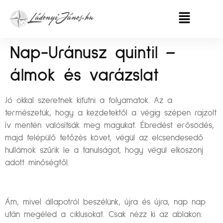
Nap-Uránusz quintil –
álmok és varázslat
Jó okkal szeretnek kifutni a folyamatok. Az a
természetük, hogy a kezdetektől a végig szépen rajzolt
ív mentén valósítsák meg magukat. Ébredést erősödés,
majd felépülő tetőzés követ, végül az elcsendesedő
hullámok szűrik le a tanulságot, hogy végül elköszönj
adott minőségtől.
Ám, mivel állapotról beszélünk, újra és újra, nap nap
után megéled a ciklusokat. Csak nézz ki az ablakon: