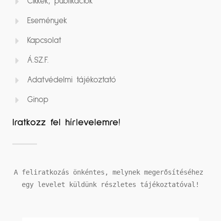
Cikkek, publikációk
Események
Kapcsolat
Á.SZ.F.
Adatvédelmi tájékoztató
Ginop
Iratkozz fel hírlevelemre!
A feliratkozás önkéntes, melynek megerősítéséhez 
egy levelet küldünk részletes tájékoztatóval!