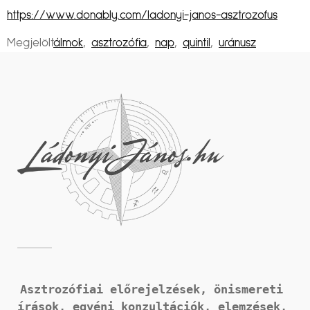
https://www.donably.com/ladonyi-janos-asztrozofus
Megjelölt
álmok
,
asztrozófia
,
nap
,
quintil
,
uránusz
Asztrozófiai előrejelzések, önismereti 
írások, 
egyéni konzultációk, elemzések, 