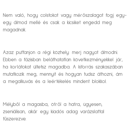
Nem való, hogy colstokot vagy mérőszalagot fogj egy-
egy álmod mellé és csak a kicsiket engedd meg
magadnak.
Azaz puffanjon a régi közhely: merj nagyot álmodni.
Ebben a fázisban beláthatatlan következményekkel jár,
ha korlátokat ültetsz magadba. A kiforrás szakaszában
mutatkozik meg, mennyit és hogyan tudsz áthozni, ám
a megalkuvás és a leértékelés mindent blokkol.
Mélyből a magasba, ötről a hatra, ügyesen,
zseniálisan, akár egy kiadós adag varázslattal
fűszerezve.