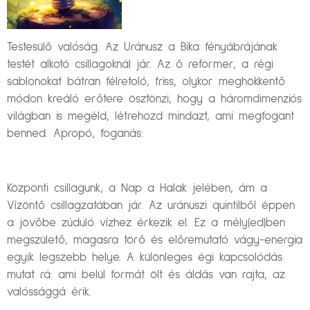
Testesülő valóság. Az Uránusz a Bika fényábrájának
testét alkotó csillagoknál jár. Az ő reformer, a régi
sablonokat bátran félretoló, friss, olykor meghökkentő
módon kreáló erőtere ösztönzi, hogy a háromdimenziós
világban is megéld, létrehozd mindazt, ami megfogant
benned. Apropó, foganás:
Központi csillagunk, a Nap a Halak jelében, ám a
Vízöntő csillagzatában jár. Az uránuszi quintilből éppen
a jövőbe zúduló vízhez érkezik el. Ez a mély(ed)ben
megszülető, magasra törő és előremutató vágy-energia
egyik legszebb helye. A különleges égi kapcsolódás
mutat rá: ami belül formát ölt és áldás van rajta, az
valóssággá érik.