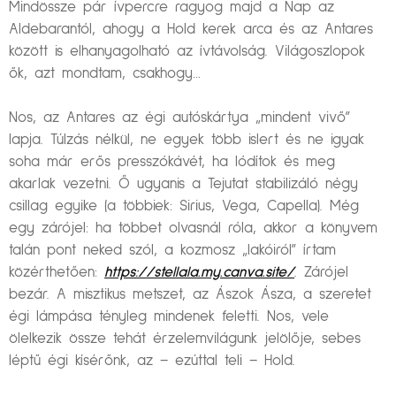
Mindössze pár ívpercre ragyog majd a Nap az
Aldebarantól, ahogy a Hold kerek arca és az Antares
között is elhanyagolható az ívtávolság. Világoszlopok
ők, azt mondtam, csakhogy…
Nos, az Antares az égi autóskártya „mindent vivő”
lapja. Túlzás nélkül, ne egyek több islert és ne igyak
soha már erős presszókávét, ha lódítok és meg
akarlak vezetni. Ő ugyanis a Tejutat stabilizáló négy
csillag egyike (a többiek: Sirius, Vega, Capella). Még
egy zárójel: ha többet olvasnál róla, akkor a könyvem
talán pont neked szól, a kozmosz „lakóiról” írtam
közérthetően:
https://stellala.my.canva.site/
. Zárójel
bezár. A misztikus metszet, az Ászok Ásza, a szeretet
égi lámpása tényleg mindenek feletti. Nos, vele
ölelkezik össze tehát érzelemvilágunk jelölője, sebes
léptű égi kísérőnk, az – ezúttal teli – Hold.