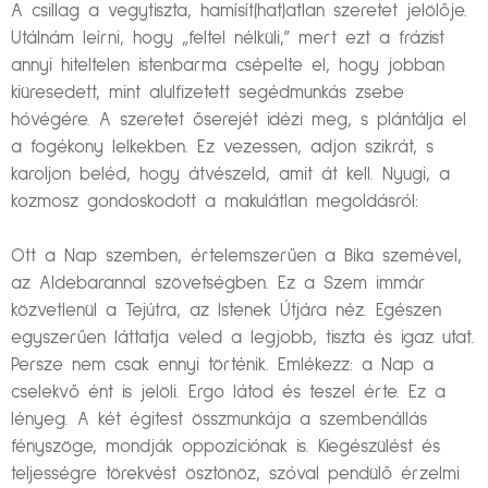
A csillag a vegytiszta, hamísít(hat)atlan szeretet jelölője.
Utálnám leírni, hogy „feltel nélküli,” mert ezt a frázist
annyi hiteltelen istenbarma csépelte el, hogy jobban
kiüresedett, mint alulfizetett segédmunkás zsebe
hóvégére. A szeretet őserejét idézi meg, s plántálja el
a fogékony lelkekben. Ez vezessen, adjon szikrát, s
karoljon beléd, hogy átvészeld, amit át kell. Nyugi, a
kozmosz gondoskodott a makulátlan megoldásról:
Ott a Nap szemben, értelemszerűen a Bika szemével,
az Aldebarannal szövetségben. Ez a Szem immár
közvetlenül a Tejútra, az Istenek Útjára néz. Egészen
egyszerűen láttatja veled a legjobb, tiszta és igaz utat.
Persze nem csak ennyi történik. Emlékezz: a Nap a
cselekvő ént is jelöli. Ergo látod és teszel érte. Ez a
lényeg. A két égitest összmunkája a szembenállás
fényszöge, mondják oppozíciónak is. Kiegészülést és
teljességre törekvést ösztönöz, szóval pendülő érzelmi