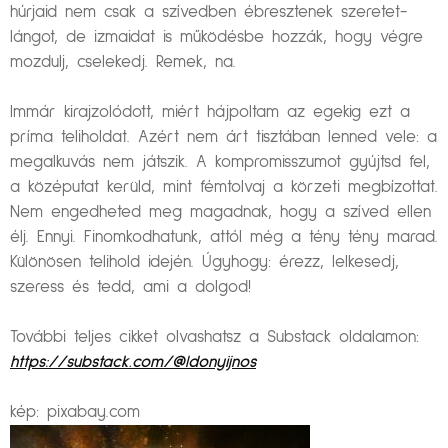
húrjaid nem csak a szívedben ébresztenek szeretet-
lángot, de izmaidat is működésbe hozzák, hogy végre
mozdulj, cselekedj. Remek, na.
Immár kirajzolódott, miért hájpoltam az egekig ezt a
príma teliholdat. Azért nem árt tisztában lenned vele: a
megalkuvás nem játszik. A kompromisszumot gyújtsd fel,
a középutat kerüld, mint fémtolvaj a körzeti megbízottat.
Nem engedheted meg magadnak, hogy a szíved ellen
élj. Ennyi. Finomkodhatunk, attól még a tény tény marad.
Különösen telihold idején. Úgyhogy: érezz, lelkesedj,
szeress és tedd, ami a dolgod!
További teljes cikket olvashatsz a Substack oldalamon:
https://substack.com/@ldonyijnos
kép: pixabay.com