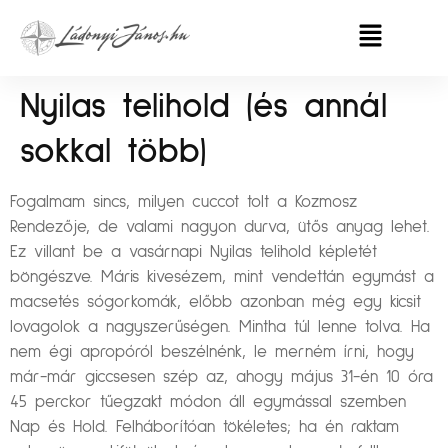
Nyilas telihold (és annál
sokkal több)
Fogalmam sincs, milyen cuccot tolt a Kozmosz
Rendezője, de valami nagyon durva, ütős anyag lehet.
Ez villant be a vasárnapi Nyilas telihold képletét
böngészve. Máris kivesézem, mint vendettán egymást a
macsetés sógorkomák, előbb azonban még egy kicsit
lovagolok a nagyszerűségen. Mintha túl lenne tolva. Ha
nem égi apropóról beszélnénk, le merném írni, hogy
már-már giccsesen szép az, ahogy május 31-én 10 óra
45 perckor tűegzakt módon áll egymással szemben
Nap és Hold. Felháborítóan tökéletes; ha én raktam