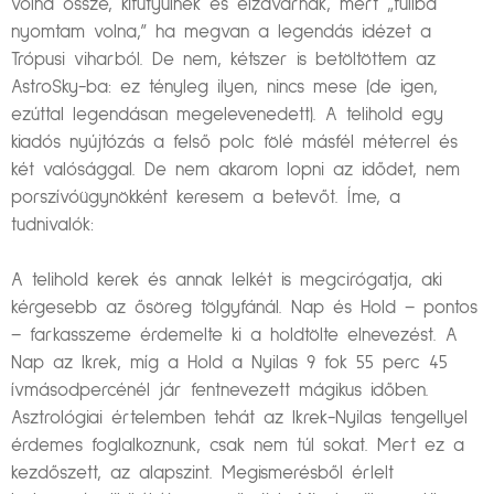
volna össze, kifütyülnek és elzavarnak, mert „fullba
nyomtam volna,” ha megvan a legendás idézet a
Trópusi viharból. De nem, kétszer is betöltöttem az
AstroSky-ba: ez tényleg ilyen, nincs mese (de igen,
ezúttal legendásan megelevenedett). A telihold egy
kiadós nyújtózás a felső polc fölé másfél méterrel és
két valósággal. De nem akarom lopni az idődet, nem
porszívóügynökként keresem a betevőt. Íme, a
tudnivalók:
A telihold kerek és annak lelkét is megcirógatja, aki
kérgesebb az ősöreg tölgyfánál. Nap és Hold – pontos
– farkasszeme érdemelte ki a holdtölte elnevezést. A
Nap az Ikrek, míg a Hold a Nyilas 9 fok 55 perc 45
ívmásodpercénél jár fentnevezett mágikus időben.
Asztrológiai értelemben tehát az Ikrek-Nyilas tengellyel
érdemes foglalkoznunk, csak nem túl sokat. Mert ez a
kezdőszett, az alapszint. Megismerésből érlelt