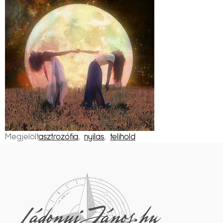
Megjelölt
asztrozófia
,
nyilas
,
telihold