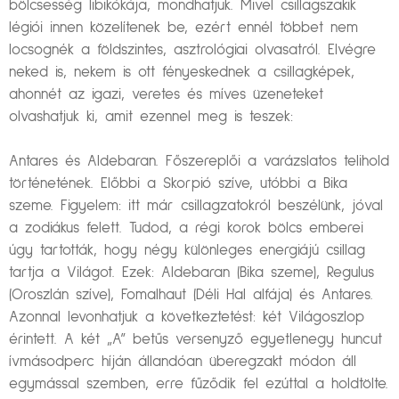
bölcsesség libikókája, mondhatjuk. Mivel csillagszakik
légiói innen közelítenek be, ezért ennél többet nem
locsognék a földszintes, asztrológiai olvasatról. Elvégre
neked is, nekem is ott fényeskednek a csillagképek,
ahonnét az igazi, veretes és míves üzeneteket
olvashatjuk ki, amit ezennel meg is teszek:
Antares és Aldebaran. Főszereplői a varázslatos telihold
történetének. Előbbi a Skorpió szíve, utóbbi a Bika
szeme. Figyelem: itt már csillagzatokról beszélünk, jóval
a zodiákus felett. Tudod, a régi korok bölcs emberei
úgy tartották, hogy négy különleges energiájú csillag
tartja a Világot. Ezek: Aldebaran (Bika szeme), Regulus
(Oroszlán szíve), Fomalhaut (Déli Hal alfája) és Antares.
Azonnal levonhatjuk a következtetést: két Világoszlop
érintett. A két „A” betűs versenyző egyetlenegy huncut
ívmásodperc híján állandóan überegzakt módon áll
egymással szemben, erre fűződik fel ezúttal a holdtölte.