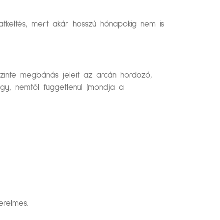
tkeltés, mert akár hosszú hónapokig nem is
zinte megbánás jeleit az arcán hordozó,
agy, nemtől függetlenül (mondja a
erelmes.