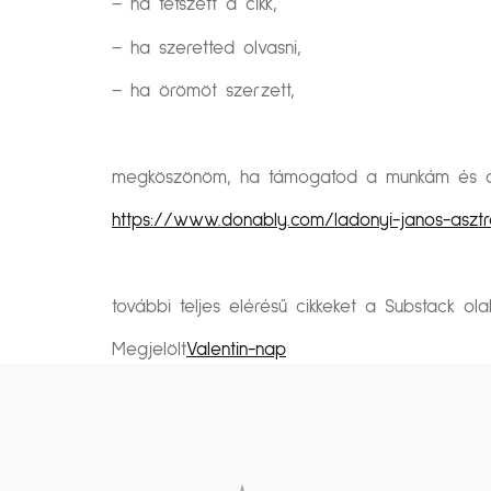
– ha tetszett a cikk,
– ha szeretted olvasni,
– ha örömöt szerzett,
megköszönöm, ha támogatod a munkám és a k
https://www.donably.com/ladonyi-janos-asztr
további teljes elérésű cikkeket a Substack ol
Megjelölt
Valentin-nap