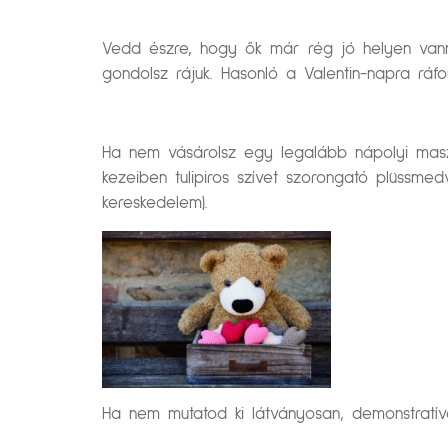
Vedd észre, hogy ők már rég jó helyen vann
gondolsz rájuk. Hasonló a Valentin-napra ráfonó
Ha nem vásárolsz egy legalább nápolyi masz
kezeiben tulipiros szívet szorongató plüssm
kereskedelem).
Ha nem mutatod ki látványosan, demonstratív