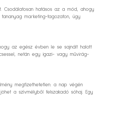
let. Csodálatosan hatásos az a mód, ahogy
t tananyag marketing-tagozaton, úgy
 hogy az egész évben le se sajnált halott
écsessel, netán egy igazi- vagy művirág-
lmény megfizethetetlen: a nap végén
jöhet a szívmélyből felszakadó sóhaj. Egy