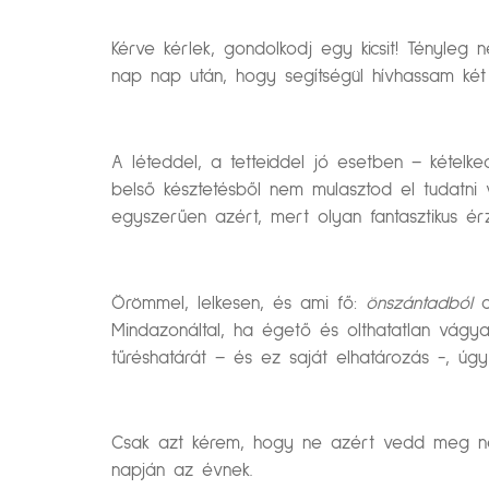
Kérve kérlek, gondolkodj egy kicsit! Tényle
nap nap után, hogy segítségül hívhassam ké
A léteddel, a tetteiddel jó esetben – kételke
belső késztetésből nem mulasztod el tudatni
egyszerűen azért, mert olyan fantasztikus ér
Örömmel, lelkesen, és ami fő:
önszántadból
c
Mindazonáltal, ha égető és olthatatlan vágya
tűréshatárát – és ez saját elhatározás -, úgy
Csak azt kérem, hogy ne azért vedd meg neki
napján az évnek.