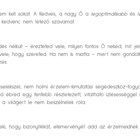
g nem kell sokat. A Kedves, a nagy Ő a
legoptimálisabb
és
l
t kedvenc nem létező szavamat.
dés nélkül! – érezteted vele, milyen fontos Ő neked, mit j
 vele, hogy szereted. Ha nem is miatta – mert nem gondolk
zés.
selekszel, nem holmi érzelem-kimutatási segédeszköz-fogyas
d ébred egy fentebb részletezett, vitatható ízlésességgel 
 a világért le nem beszélnélek róla.
, hogy bizonyítékát, elismervényét add az érzelmeidnek a