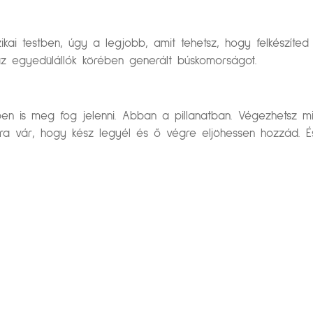
ikai testben, úgy a legjobb, amit tehetsz, hogy felkészít
az egyedülállók körében generált búskomorságot.
n is meg fog jelenni. Abban a pillanatban. Végezhetsz min
ra vár, hogy kész legyél és ő végre eljöhessen hozzád. 