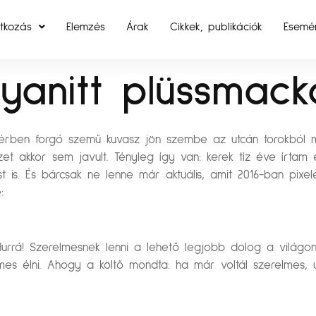
tkozás
Elemzés
Árak
Cikkek, publikációk
Esemé
gyanitt plüssmac
vérben forgó szemű kuvasz jön szembe az utcán torokból
akkor sem javult. Tényleg így van: kerek tíz éve írtam ez
t is. És bárcsak ne lenne már aktuális, amit 2016-ban pixele
:
rrá! Szerelmesnek lenni a lehető legjobb dolog a világon, 
 élni. Ahogy a költő mondta: ha már voltál szerelmes, ú