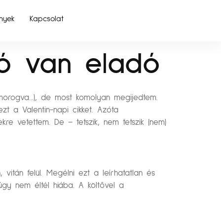
nyek
Kapcsolat
kó van eladó
 morogva…), de most komolyan megijedtem.
t a Valentin-napi cikket. Azóta
kre vetettem. De – tetszik, nem tetszik (nem)
vitán felül. Megélni ezt a leírhatatlan és
gy nem éltél hiába. A költővel a