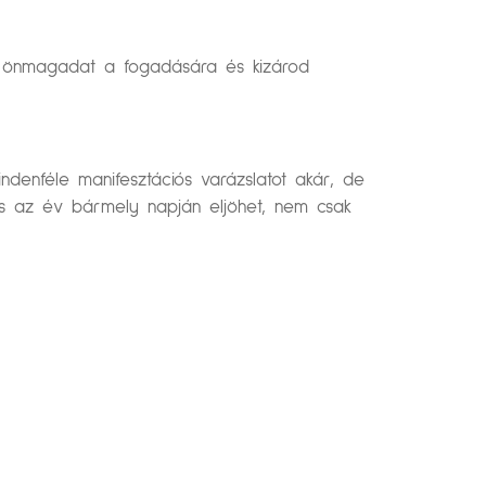
ed önmagadat a fogadására és kizárod
denféle manifesztációs varázslatot akár, de
És az év bármely napján eljöhet, nem csak