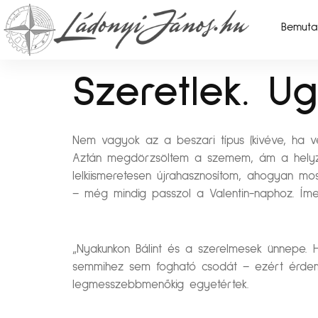
Bemuta
Szeretlek. U
Nem vagyok az a beszari típus (kivéve, ha 
Aztán megdörzsöltem a szemem, ám a helyzet 
lelkiismeretesen újrahasznosítom, ahogyan mos
– még mindig passzol a Valentin-naphoz. Íme
„Nyakunkon Bálint és a szerelmesek ünnepe. Hu
semmihez sem fogható csodát – ezért érdemes
legmesszebbmenőkig egyetértek.