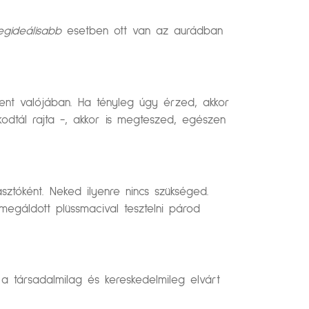
egideálisabb
esetben ott van az aurádban
elent valójában. Ha tényleg úgy érzed, akkor
odtál rajta -, akkor is megteszed, egészen
ztóként. Neked ilyenre nincs szükséged.
megáldott plüssmacival tesztelni párod
 társadalmilag és kereskedelmileg elvárt