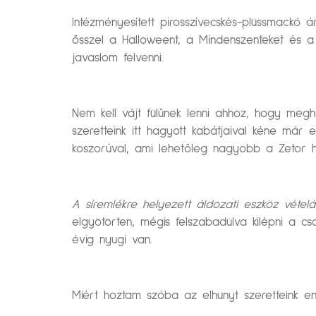
Intézményesített pirosszívecskés-plüssmackó
ősszel a Halloweent, a Mindenszenteket és a
javaslom felvenni.
Nem kell vájt fülűnek lenni ahhoz, hogy megh
szeretteink itt hagyott kabátjaival kéne már
koszorúval, ami lehetőleg nagyobb a Zetor h
A síremlékre helyezett áldozati eszköz vételá
elgyötörten, mégis felszabadulva kilépni a 
évig nyugi van.
Miért hoztam szóba az elhunyt szeretteink eng