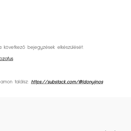
övetkező bejegyzések elkészülését:
ozofus
alamon találsz:
https://substack.com/@ldonyijnos