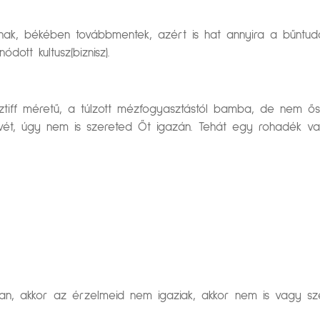
ak, békében továbbmentek, azért is hat annyira a bűntuda
dott kultusz(biznisz).
tiff méretű, a túlzott mézfogyasztástól bamba, de nem ős
edvét, úgy nem is szereted Őt igazán. Tehát egy rohadék v
an, akkor az érzelmeid nem igaziak, akkor nem is vagy sz