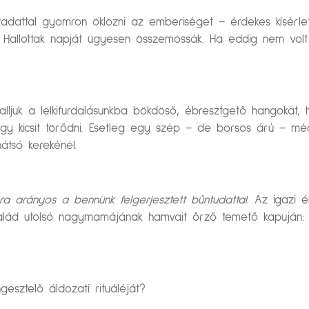
 áradattal gyomron öklözni az emberiséget – érdekes kísér
 Hallottak napját ügyesen összemossák. Ha eddig nem vol
alljuk a lelkifurdalásunkba bökdöső, ébresztgető hangokat,
 egy kicsit törődni. Esetleg egy szép – de borsos árú – m
átsó kerekénél.
ra arányos a bennünk felgerjesztett bűntudattal.
Az igazi é
család utolsó nagymamájának hamvait őrző temető kapuján: 
esztelő áldozati rituáléját?