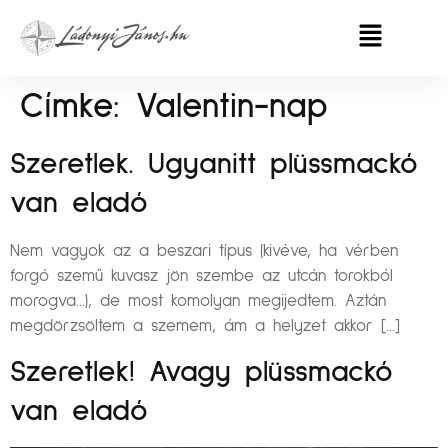
Címke:
Valentin-nap
Szeretlek. Ugyanitt plüssmackó
van eladó
Nem vagyok az a beszari típus (kivéve, ha vérben
forgó szemű kuvasz jön szembe az utcán torokból
morogva…), de most komolyan megijedtem. Aztán
megdörzsöltem a szemem, ám a helyzet akkor […]
Szeretlek! Avagy plüssmackó
van eladó