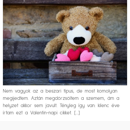
Nem vagyok az a beszari típus, de most komolyan
megijedtem. Aztán megdörzsöltem a szemem, ám a
helyzet akkor sem javult. Tényleg így van: kilenc éve
írtam ezt a Valentin-napi cikket. […]