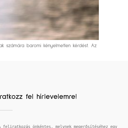
okak számára baromi kényelmetlen kérdést. Az
Iratkozz fel hírlevelemre!
A feliratkozás önkéntes, melynek megerősítéséhez egy 