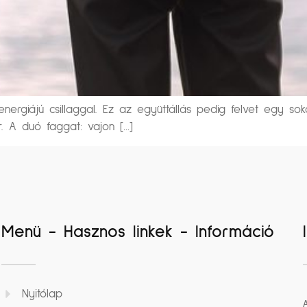
nergiájú csillaggal. Ez az együttállás pedig felvet egy s
r. A duó faggat: vajon […]
Menü - Hasznos linkek - Információ
Nyitólap