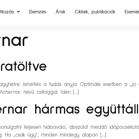
tkozás
Elemzés
Árak
Cikkek, publikációk
Esemé
rnar
ratöltve
gyhétre. Ismétlés a tudás anyja. Optimális esetben a „jó 
Achernar nevű csillaggal. Idén […]
rnar hármas együttál
elvonulgatni teljesen hiábavaló, abszolút meddő időpocsékol
 Ha „csak úgy”, minden mindegy alapon […]