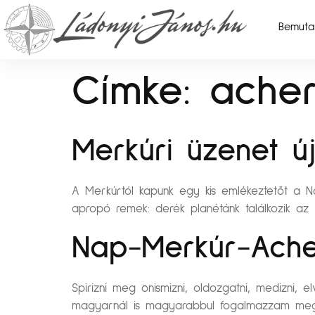
Bemuta
Címke:
ache
Merkúri üzenet új
A Merkúrtól kapunk egy kis emlékeztetőt a Na
apropó remek: derék planétánk találkozik az 
Nap-Merkúr-Ache
Spirizni meg önismizni, oldozgatni, medizni, 
magyarnál is magyarabbul fogalmazzam meg.