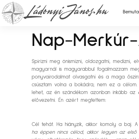
Bemuta
Nap-Merkúr-
Spirizni meg önismizni, oldozgatni, medizni, 
magyarnál is magyarabbul fogalmazzam meg. 
ponyvairodalmat olvasgatni és a maga őszint
csúsztam volna a bokádra; nem ez a célom. 
lehet, az én szándékom azonban inkább az
elővezetni. Én azért megtettem:
Cél tehát. Ha hiányzik, akkor komoly a baj. 
ha éppen nincs célod, akkor legyen az első (