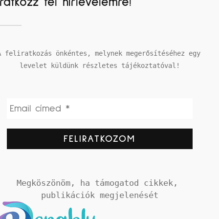
Iratkozz fel hírlevelemre!
A feliratkozás önkéntes, melynek megerősítéséhez egy 
levelet küldünk részletes tájékoztatóval!
Megköszönöm, ha támogatod cikkek, 
publikációk megjelenését