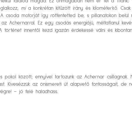
 nélkül találod magad. Ez önmagában nem ér fel a Titanic
oglalkozz,
mi
a konkrétan kitűzött irány és kilométerkő. Csa
 A csoda motorját így röffentetted be, s pillanatokon bel
k az Achernarral. Ez egy csodás energiájú, méltatlanul kevé
 A történet innentől kezd igazán érdekessé válni és kibontani
és pokol között; ennyivel tartozunk az Achernar csillagnak
. Kivesézzük az önismereti út alapvető fontosságait, de ne
végre! – jó felé haladhass.