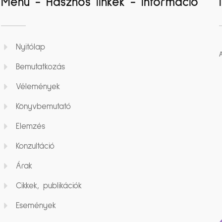
Menü - Hasznos linkek - Információ
Nyitólap
Bemutatkozás
Vélemények
Könyvbemutató
Elemzés
Konzultáció
Árak
Cikkek, publikációk
Események