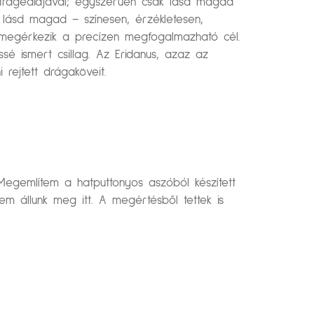
 tragédiájával; egyszerűen csak lásd magad
k lásd magad – színesen, érzékletesen,
ül megérkezik a precízen megfogalmazható cél.
ssé ismert csillag. Az Eridanus, azaz az
 rejtett drágaköveit.
. Megemlítem a hatputtonyos aszóból készített
m állunk meg itt. A megértésből tettek is