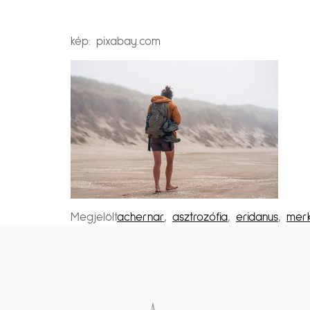
kép: pixabay.com
Megjelölt
achernar
,
asztrozófia
,
eridanus
,
merk