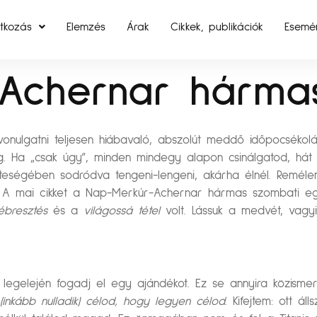
tkozás
Elemzés
Árak
Cikkek, publikációk
Esemé
Achernar hármas
elvonulgatni teljesen hiábavaló, abszolút meddő időpocséko
Ha „csak úgy”, minden mindegy alapon csinálgatod, hát s
eségében sodródva tengeni-lengeni, akárha élnél. Reméle
A mai cikket a Nap-Merkúr-Achernar hármas szombati együ
ébresztés
és a
világossá tétel
volt. Lássuk a medvét, vagyi
A legelején fogadj el egy ajándékot. Ez se annyira közismer
inkább nulladik) célod, hogy legyen célod.
Kifejtem: ott áll