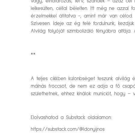
vágy, elhatározás, terv, szándék – azaz cél
lelkesülten, céllal bélelten. Itt még ne azzal f
érzelmekkel átitatva -, amint már van célod.
Szívesen. Ideje az ég felé fordulnunk, kezdjü
Alvilág folyóját szimbolizáló fényábra alfája.
**
A teljes cikkben különbséget teszünk alvilág 
málnás fröccsöt, de nem ez adja a fő csapást
születhetnek, ehhez kínálok muníciót, hogy – 
Elolvashatod a Substack oldalamon:
https://substack.com/@ldonyijnos