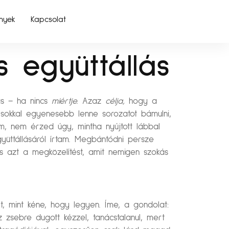
nyek
Kapcsolat
 együttállás
lás – ha nincs
miértje.
Azaz
célja,
hogy a
okkal egyenesebb lenne sorozatot bámulni,
m, nem érzed úgy, mintha nyújtott lábbal
ttállásáról írtam. Megbántódni persze
s azt a megközelítést, amit nemigen szokás
t, mint kéne, hogy legyen. Íme, a gondolat:
sz zsebre dugott kézzel, tanácstalanul, mert